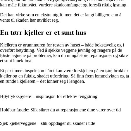
kan måle fuktnivået, vurdere skadeomfanget og foreslå riktig løsning.
Det kan virke som en ekstra utgift, men det er langt billigere enn å
vente til skaden har utviklet seg.
En tørr kjeller er et sunt hus
Kjelleren er grunnmuren for resten av huset – både bokstavelig og i
overført betydning. Ved å sjekke veggene jevnlig og reagere på de
første tegnene på problemer, kan du unngå store reparasjoner og sikre
et sunt inneklima.
Et par timers inspeksjon i året kan være forskjellen på en tørr, brukbar
kjeller og en fuktig, skadet utfordring. Så finn frem lommelykten og ta
en runde i kjelleren – det lønner seg i lengden.
Høytrykkspylere – inspirasjon for effektiv rengjøring
Holdbar fasade: Slik sikrer du at reparasjonene dine varer over tid
Sjek kjellerveggene – slik oppdager du skader i tide