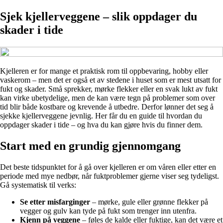
Sjek kjellerveggene – slik oppdager du
skader i tide
Kjelleren er for mange et praktisk rom til oppbevaring, hobby eller
vaskerom – men det er også et av stedene i huset som er mest utsatt for
fukt og skader. Små sprekker, mørke flekker eller en svak lukt av fukt
kan virke ubetydelige, men de kan være tegn på problemer som over
tid blir både kostbare og krevende å utbedre. Derfor lønner det seg å
sjekke kjellerveggene jevnlig. Her får du en guide til hvordan du
oppdager skader i tide – og hva du kan gjøre hvis du finner dem.
Start med en grundig gjennomgang
Det beste tidspunktet for å gå over kjelleren er om våren eller etter en
periode med mye nedbør, når fuktproblemer gjerne viser seg tydeligst.
Gå systematisk til verks:
Se etter misfarginger
– mørke, gule eller grønne flekker på
vegger og gulv kan tyde på fukt som trenger inn utenfra.
Kjenn på veggene
– føles de kalde eller fuktige, kan det være et