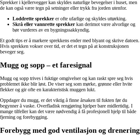
Sprekker i kjellervegger kan skyldes naturlige bevegelser i huset, men
de kan også være tegn på setninger eller trykk fra jorden utenfor.
Loddrette sprekker
er ofte ufarlige og skyldes uttørking.
Skrå eller vannrette sprekker
kan derimot være alvorlige og
bør vurderes av en bygningssakkyndig.
Et godt tips er å markere sprekkens ender med blyant og skrive datoen.
Hvis sprekken vokser over tid, er det et tegn på at konstruksjonen
beveger seg.
Mugg og sopp – et faresignal
Mugg og sopp trives i fuktige omgivelser og kan raskt spre seg hvis
problemet ikke blir løst. De viser seg som mørke, grønne eller hvite
flekker og gir ofte en karakteristisk muggen lukt.
Oppdager du mugg, er det viktig å finne årsaken til fukten før du
begynner å vaske. Overfladisk rengjøring hjelper bare midlertidig. I
mange tilfeller kan det være nødvendig å få profesjonell hjelp til både
fjerning og forebygging.
Forebygg med god ventilasjon og drenering