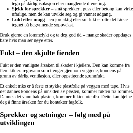
tegn på dårlig isolasjon eller manglende drenering.
Sjekk for sprekker
– små sprekker i puss eller betong kan virke
ufarlige, men de kan utvikle seg og gi vannet adgang.
Lukt etter mugg
– en jordaktig eller sur lukt er ofte det første
tegnet på begynnende soppvekst.
Bruk gjerne en lommelykt og ta deg god tid – mange skader oppdages
bare hvis man ser nøye etter.
Fukt – den skjulte fienden
Fukt er den vanligste årsaken til skader i kjellere. Den kan komme fra
flere kilder: regnvann som trenger gjennom veggene, kondens på
grunn av dårlig ventilasjon, eller oppstigende grunnfukt.
Et enkelt triks er å feste et stykke plastfolie på veggen med tape. Hvis
det dannes kondens på innsiden av plasten, kommer fukten fra rommet.
Dannes det vann bak plasten, kommer fukten utenfra. Dette kan hjelpe
deg å finne årsaken før du kontakter fagfolk.
Sprekker og setninger – følg med på
utviklingen