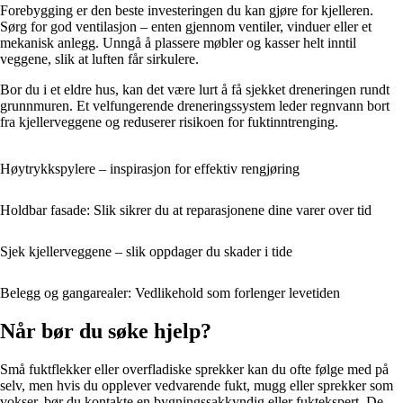
Forebygging er den beste investeringen du kan gjøre for kjelleren.
Sørg for god ventilasjon – enten gjennom ventiler, vinduer eller et
mekanisk anlegg. Unngå å plassere møbler og kasser helt inntil
veggene, slik at luften får sirkulere.
Bor du i et eldre hus, kan det være lurt å få sjekket dreneringen rundt
grunnmuren. Et velfungerende dreneringssystem leder regnvann bort
fra kjellerveggene og reduserer risikoen for fuktinntrenging.
Høytrykkspylere – inspirasjon for effektiv rengjøring
Holdbar fasade: Slik sikrer du at reparasjonene dine varer over tid
Sjek kjellerveggene – slik oppdager du skader i tide
Belegg og gangarealer: Vedlikehold som forlenger levetiden
Når bør du søke hjelp?
Små fuktflekker eller overfladiske sprekker kan du ofte følge med på
selv, men hvis du opplever vedvarende fukt, mugg eller sprekker som
vokser, bør du kontakte en bygningssakkyndig eller fuktekspert. De