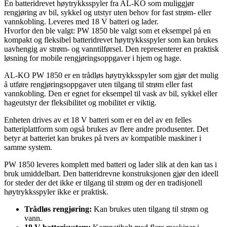
En batteridrevet høytrykksspyler fra AL-KO som muliggjør
rengjøring av bil, sykkel og utstyr uten behov for fast strøm- eller
vannkobling. Leveres med 18 V batteri og lader.
Hvorfor den ble valgt: PW 1850 ble valgt som et eksempel på en
kompakt og fleksibel batteridrevet høytrykksspyler som kan brukes
uavhengig av strøm- og vanntilførsel. Den representerer en praktisk
løsning for mobile rengjøringsoppgaver i hjem og hage.
AL-KO PW 1850 er en trådløs høytrykksspyler som gjør det mulig
å utføre rengjøringsoppgaver uten tilgang til strøm eller fast
vannkobling. Den er egnet for eksempel til vask av bil, sykkel eller
hageutstyr der fleksibilitet og mobilitet er viktig.
Enheten drives av et 18 V batteri som er en del av en felles
batteriplattform som også brukes av flere andre produsenter. Det
betyr at batteriet kan brukes på tvers av kompatible maskiner i
samme system.
PW 1850 leveres komplett med batteri og lader slik at den kan tas i
bruk umiddelbart. Den batteridrevne konstruksjonen gjør den ideell
for steder der det ikke er tilgang til strøm og der en tradisjonell
høytrykksspyler ikke er praktisk.
Trådløs rengjøring:
Kan brukes uten tilgang til strøm og
vann.