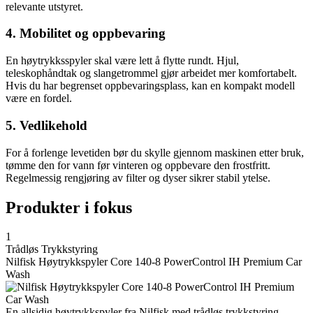
relevante utstyret.
4. Mobilitet og oppbevaring
En høytrykksspyler skal være lett å flytte rundt. Hjul,
teleskophåndtak og slangetrommel gjør arbeidet mer komfortabelt.
Hvis du har begrenset oppbevaringsplass, kan en kompakt modell
være en fordel.
5. Vedlikehold
For å forlenge levetiden bør du skylle gjennom maskinen etter bruk,
tømme den for vann før vinteren og oppbevare den frostfritt.
Regelmessig rengjøring av filter og dyser sikrer stabil ytelse.
Produkter i fokus
1
Trådløs Trykkstyring
Nilfisk Høytrykkspyler Core 140-8 PowerControl IH Premium Car
Wash
En allsidig høytrykkspyler fra Nilfisk med trådløs trykkstyring,