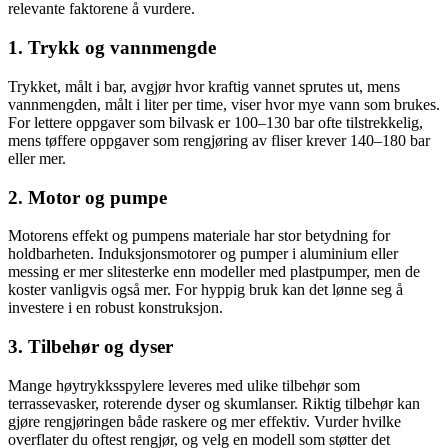
relevante faktorene å vurdere.
1. Trykk og vannmengde
Trykket, målt i bar, avgjør hvor kraftig vannet sprutes ut, mens
vannmengden, målt i liter per time, viser hvor mye vann som brukes.
For lettere oppgaver som bilvask er 100–130 bar ofte tilstrekkelig,
mens tøffere oppgaver som rengjøring av fliser krever 140–180 bar
eller mer.
2. Motor og pumpe
Motorens effekt og pumpens materiale har stor betydning for
holdbarheten. Induksjonsmotorer og pumper i aluminium eller
messing er mer slitesterke enn modeller med plastpumper, men de
koster vanligvis også mer. For hyppig bruk kan det lønne seg å
investere i en robust konstruksjon.
3. Tilbehør og dyser
Mange høytrykksspylere leveres med ulike tilbehør som
terrassevasker, roterende dyser og skumlanser. Riktig tilbehør kan
gjøre rengjøringen både raskere og mer effektiv. Vurder hvilke
overflater du oftest rengjør, og velg en modell som støtter det