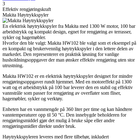
3
Effektiv rengjøringskraft
Makita Høytrykkspyler
En elektrisk høytrykkspyler fra Makita med 1300 W motor, 100 bar
arbeidstrykk og kompakt design, egnet for rengjøring av terrasser,
sykler og hagemøbler.
Hvorfor den ble valgt: Makita HW102 ble valgt som et eksempel på
en kompakt og brukervennlig høytrykkspyler i den lettere delen av
markedet. Den representerer en praktisk løsning for vanlige
husholdningsoppgaver der man ønsker effektiv rengjøring uten stor
utrustning.
Makita HW102 er en elektrisk høytrykkspyler designet for mindre
rengjøringsoppgaver rundt hjemmet. Med en motoreffekt på 1300
watt og et arbeidstrykk på 100 bar leverer den en stabil og effektiv
vannstråle som passer for rengjøring av overflater som fliser,
hagemøbler, sykler og verktøy.
Enheten har en vannmengde på 360 liter per time og kan håndtere
vanntemperaturer opp til 50 °C. Den innebygde beholderen for
rengjøringsmiddel gjør det mulig å bruke såpe eller andre
rengjøringsmidler direkte under bruk.
Høytrykkspyleren leveres med flere tilbehør, inkludert