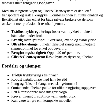
tilpasses ulike rengjøringsoppgaver.
Med sin integrerte vogn og Click&Clean-system er den lett å
transportere og rask å klargjøre. Kombinasjonen av funksjonalitet og
fleksibilitet gjør den egnet for både private brukere og de som
ønsker et mer profesjonelt resultat hjemme.
Trådløs trykkregulering:
Juster vanntrykket direkte i
håndtaket under bruk.
Kraftig metallpumpe:
Sikrer lang levetid og stabil ytelse.
UltraFlex-slange:
8 meter fleksibel slange med integrert
slangetrommel for enkel oppbevaring.
Rengjøringshastighet:
Opptil 40 m² per time.
Click&Clean-system:
Raskt bytte av dyser og tilbehør.
Fordeler og ulemper
Trådløs trykkstyring i tre nivåer
Robust metallpumpe med lang levetid
Lang og fleksibel slange med slangetrommel
Omfattende tilbehørspakke for ulike rengjøringsoppgaver
Lett å transportere med integrert vogn
Krever tilgang til strøm og vann under bruk
Kan være tyngre enn kompakte modeller