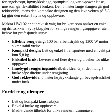
forlengelsesrør, høytrykkslange, sprutpistol og vario-power lanse,
noe som gir fleksibilitet i bruken. Den 5 meter lange slangen gir god
rekkevidde, mens den kompakte designen og den lave vekten på 5,8
kg gjør den enkel å flytte og oppbevare.
Makita HW102 er et praktisk valg for brukere som ønsker en enkel
og driftssikker høytrykkspyler for vanlige rengjøringsoppgaver uten
behov for profesjonelt utstyr.
Effektiv rengjøring:
100 bar arbeidstrykk og 1300 W motor
sikrer stabil ytelse.
Kompakt design:
Lett og enkel å transportere med en vekt på
kun 5,8 kg.
Fleksibel bruk:
Leveres med flere dyser og tilbehør for ulike
oppgaver.
Innebygd rengjøringsmiddelbeholder:
Gjør det mulig å
bruke såpe direkte under rengjøring.
God rekkevidde:
5 meter høytrykkslange gir bevegelsesfrihet
under bruk.
Fordeler og ulemper
Lett og kompakt konstruksjon
Enkel å bruke og oppbevare
Medfølgende tilbehør for ulike rengjøringsoppgaver