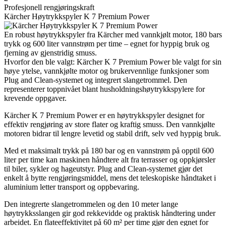
Profesjonell rengjøringskraft
Kärcher Høytrykkspyler K 7 Premium Power
En robust høytrykkspyler fra Kärcher med vannkjølt motor, 180 bars
trykk og 600 liter vannstrøm per time – egnet for hyppig bruk og
fjerning av gjenstridig smuss.
Hvorfor den ble valgt: Kärcher K 7 Premium Power ble valgt for sin
høye ytelse, vannkjølte motor og brukervennlige funksjoner som
Plug and Clean-systemet og integrert slangetrommel. Den
representerer toppnivået blant husholdningshøytrykkspylere for
krevende oppgaver.
Kärcher K 7 Premium Power er en høytrykkspyler designet for
effektiv rengjøring av store flater og kraftig smuss. Den vannkjølte
motoren bidrar til lengre levetid og stabil drift, selv ved hyppig bruk.
Med et maksimalt trykk på 180 bar og en vannstrøm på opptil 600
liter per time kan maskinen håndtere alt fra terrasser og oppkjørsler
til biler, sykler og hageutstyr. Plug and Clean-systemet gjør det
enkelt å bytte rengjøringsmiddel, mens det teleskopiske håndtaket i
aluminium letter transport og oppbevaring.
Den integrerte slangetrommelen og den 10 meter lange
høytrykksslangen gir god rekkevidde og praktisk håndtering under
arbeidet. En flateeffektivitet på 60 m² per time gjør den egnet for