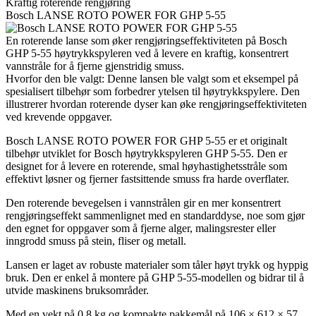
Kraftig roterende rengjøring
Bosch LANSE ROTO POWER FOR GHP 5-55
En roterende lanse som øker rengjøringseffektiviteten på Bosch
GHP 5-55 høytrykkspyleren ved å levere en kraftig, konsentrert
vannstråle for å fjerne gjenstridig smuss.
Hvorfor den ble valgt: Denne lansen ble valgt som et eksempel på
spesialisert tilbehør som forbedrer ytelsen til høytrykkspylere. Den
illustrerer hvordan roterende dyser kan øke rengjøringseffektiviteten
ved krevende oppgaver.
Bosch LANSE ROTO POWER FOR GHP 5-55 er et originalt
tilbehør utviklet for Bosch høytrykkspyleren GHP 5-55. Den er
designet for å levere en roterende, smal høyhastighetsstråle som
effektivt løsner og fjerner fastsittende smuss fra harde overflater.
Den roterende bevegelsen i vannstrålen gir en mer konsentrert
rengjøringseffekt sammenlignet med en standarddyse, noe som gjør
den egnet for oppgaver som å fjerne alger, malingsrester eller
inngrodd smuss på stein, fliser og metall.
Lansen er laget av robuste materialer som tåler høyt trykk og hyppig
bruk. Den er enkel å montere på GHP 5-55-modellen og bidrar til å
utvide maskinens bruksområder.
Med en vekt på 0,8 kg og kompakte pakkemål på 106 × 612 × 57