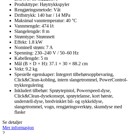
Produkttype: Høytrykkspyler
Rengjøringsmetode: Våt
Driftstrykk: 140 bar / 14 MPa
Maksimal vanntemperatur: 40 °C
Vannmengde: 474 l/t
Slangelengde: 8 m
Strømtype: Strømnett
Effekt: 1.8 kW
Nominell strøm: 7 A
Spenning: 230–240 V / 50–60 Hz
Kabellengde: 5 m
Mål (B × D × H): 37.1 × 30 × 88.2 cm
Vekt: 9.2 kg
Spesielle egenskaper: Integrert tilbehørsoppbevaring,
Click&Clean-kobling, intern slangetrommel, PowerControl-
trykkregulering
Inkludert tilbehør: Sprøytepistol, Powerspeed-dyse,
Click&Clean-dysekonsept, sprøytelanse, kort børste,
understell-dyse, bredvinklet bil- og sykkeldyse,
slangetrommel, vogn, rengjøringsverktøy, skumdyse med
flaske
Se detaljer
Mer informasjon
2