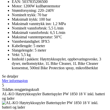
EAN: 5037835206500
Motor: 1200W kullbørstemotor
Strømforsyning: 220–240V
Nominelt trykk: 70 bar
Maksimalt trykk: 100 bar
Maksimalt vanntrykk inn: 1,2 MPa
Nominelt vannforbruk: 5,5 L/min
Maksimalt vannforbruk: 6,5 L/min
Maksimal vanntemperatur: 50°C
Vannbestandighet: IPX5
Kabellengde: 5 meter
Slangelengde: 5 meter
Vekt: 5,5 kg
Innhold i pakken: Høytrykksspyler, oppbevaringsveske, 3
dyser, mellomstykke, 1L Bike Cleaner, 1L Bike Cleaner
konsentrat, 500ml Bike Protection spray, mikrofiberklut
Se detaljer
Mer informasjon
5
Trådløs rengjøringskraft
AL-KO Høytrykksspyler Batterispyler PW 1850 18 V inkl. batteri
og lader