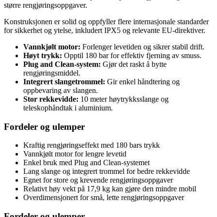
større rengjøringsoppgaver.
Konstruksjonen er solid og oppfyller flere internasjonale standarder
for sikkerhet og ytelse, inkludert IPX5 og relevante EU-direktiver.
Vannkjølt motor:
Forlenger levetiden og sikrer stabil drift.
Høyt trykk:
Opptil 180 bar for effektiv fjerning av smuss.
Plug and Clean-system:
Gjør det raskt å bytte
rengjøringsmiddel.
Integrert slangetrommel:
Gir enkel håndtering og
oppbevaring av slangen.
Stor rekkevidde:
10 meter høytrykksslange og
teleskophåndtak i aluminium.
Fordeler og ulemper
Kraftig rengjøringseffekt med 180 bars trykk
Vannkjølt motor for lengre levetid
Enkel bruk med Plug and Clean-systemet
Lang slange og integrert trommel for bedre rekkevidde
Egnet for store og krevende rengjøringsoppgaver
Relativt høy vekt på 17,9 kg kan gjøre den mindre mobil
Overdimensjonert for små, lette rengjøringsoppgaver
Fordeler og ulemper