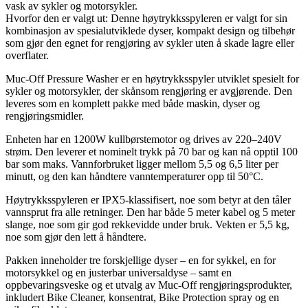
vask av sykler og motorsykler.
Hvorfor den er valgt ut: Denne høytrykksspyleren er valgt for sin
kombinasjon av spesialutviklede dyser, kompakt design og tilbehør
som gjør den egnet for rengjøring av sykler uten å skade lagre eller
overflater.
Muc-Off Pressure Washer er en høytrykksspyler utviklet spesielt for
sykler og motorsykler, der skånsom rengjøring er avgjørende. Den
leveres som en komplett pakke med både maskin, dyser og
rengjøringsmidler.
Enheten har en 1200W kullbørstemotor og drives av 220–240V
strøm. Den leverer et nominelt trykk på 70 bar og kan nå opptil 100
bar som maks. Vannforbruket ligger mellom 5,5 og 6,5 liter per
minutt, og den kan håndtere vanntemperaturer opp til 50°C.
Høytrykksspyleren er IPX5-klassifisert, noe som betyr at den tåler
vannsprut fra alle retninger. Den har både 5 meter kabel og 5 meter
slange, noe som gir god rekkevidde under bruk. Vekten er 5,5 kg,
noe som gjør den lett å håndtere.
Pakken inneholder tre forskjellige dyser – en for sykkel, en for
motorsykkel og en justerbar universaldyse – samt en
oppbevaringsveske og et utvalg av Muc-Off rengjøringsprodukter,
inkludert Bike Cleaner, konsentrat, Bike Protection spray og en