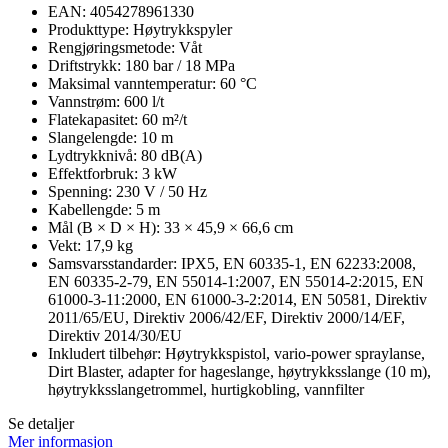
EAN: 4054278961330
Produkttype: Høytrykkspyler
Rengjøringsmetode: Våt
Driftstrykk: 180 bar / 18 MPa
Maksimal vanntemperatur: 60 °C
Vannstrøm: 600 l/t
Flatekapasitet: 60 m²/t
Slangelengde: 10 m
Lydtrykknivå: 80 dB(A)
Effektforbruk: 3 kW
Spenning: 230 V / 50 Hz
Kabellengde: 5 m
Mål (B × D × H): 33 × 45,9 × 66,6 cm
Vekt: 17,9 kg
Samsvarsstandarder: IPX5, EN 60335-1, EN 62233:2008,
EN 60335-2-79, EN 55014-1:2007, EN 55014-2:2015, EN
61000-3-11:2000, EN 61000-3-2:2014, EN 50581, Direktiv
2011/65/EU, Direktiv 2006/42/EF, Direktiv 2000/14/EF,
Direktiv 2014/30/EU
Inkludert tilbehør: Høytrykkspistol, vario-power spraylanse,
Dirt Blaster, adapter for hageslange, høytrykksslange (10 m),
høytrykksslangetrommel, hurtigkobling, vannfilter
Se detaljer
Mer informasjon