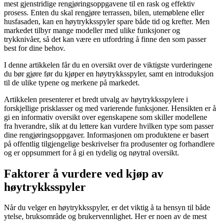
mest gjenstridige rengjøringsoppgavene til en rask og effektiv
prosess. Enten du skal rengjøre terrassen, bilen, utemøblene eller
husfasaden, kan en høytrykksspyler spare både tid og krefter. Men
markedet tilbyr mange modeller med ulike funksjoner og
trykknivåer, så det kan være en utfordring å finne den som passer
best for dine behov.
I denne artikkelen får du en oversikt over de viktigste vurderingene
du bør gjøre før du kjøper en høytrykksspyler, samt en introduksjon
til de ulike typene og merkene på markedet.
Artikkelen presenterer et bredt utvalg av høytrykksspylere i
forskjellige prisklasser og med varierende funksjoner. Hensikten er å
gi en informativ oversikt over egenskapene som skiller modellene
fra hverandre, slik at du lettere kan vurdere hvilken type som passer
dine rengjøringsoppgaver. Informasjonen om produktene er basert
på offentlig tilgjengelige beskrivelser fra produsenter og forhandlere
og er oppsummert for å gi en tydelig og nøytral oversikt.
Faktorer å vurdere ved kjøp av
høytrykksspyler
Når du velger en høytrykksspyler, er det viktig å ta hensyn til både
ytelse, bruksområde og brukervennlighet. Her er noen av de mest