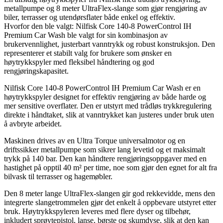
metallpumpe og 8 meter UltraFlex-slange som gjør rengjøring av
biler, terrasser og utendørsflater både enkel og effektiv.
Hvorfor den ble valgt: Nilfisk Core 140-8 PowerControl IH
Premium Car Wash ble valgt for sin kombinasjon av
brukervennlighet, justerbart vanntrykk og robust konstruksjon. Den
representerer et stabilt valg for brukere som ønsker en
høytrykkspyler med fleksibel håndtering og god
rengjøringskapasitet.
Nilfisk Core 140-8 PowerControl IH Premium Car Wash er en
høytrykkspyler designet for effektiv rengjøring av både harde og
mer sensitive overflater. Den er utstyrt med trådløs trykkregulering
direkte i håndtaket, slik at vanntrykket kan justeres under bruk uten
å avbryte arbeidet.
Maskinen drives av en Ultra Torque universalmotor og en
driftssikker metallpumpe som sikrer lang levetid og et maksimalt
trykk på 140 bar. Den kan håndtere rengjøringsoppgaver med en
hastighet på opptil 40 m² per time, noe som gjør den egnet for alt fra
bilvask til terrasser og hagemøbler.
Den 8 meter lange UltraFlex-slangen gir god rekkevidde, mens den
integrerte slangetrommelen gjør det enkelt å oppbevare utstyret etter
bruk. Høytrykkspyleren leveres med flere dyser og tilbehør,
inkludert sprøytepistol, lanse, børste og skumdyse, slik at den kan