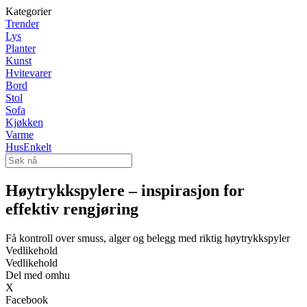
Kategorier
Trender
Lys
Planter
Kunst
Hvitevarer
Bord
Stol
Sofa
Kjøkken
Varme
HusEnkelt
Høytrykkspylere – inspirasjon for
effektiv rengjøring
Få kontroll over smuss, alger og belegg med riktig høytrykkspyler
Vedlikehold
Vedlikehold
Del med omhu
X
Facebook