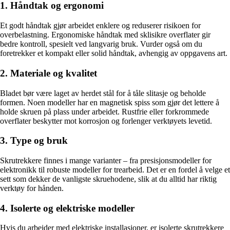
1. Håndtak og ergonomi
Et godt håndtak gjør arbeidet enklere og reduserer risikoen for
overbelastning. Ergonomiske håndtak med sklisikre overflater gir
bedre kontroll, spesielt ved langvarig bruk. Vurder også om du
foretrekker et kompakt eller solid håndtak, avhengig av oppgavens art.
2. Materiale og kvalitet
Bladet bør være laget av herdet stål for å tåle slitasje og beholde
formen. Noen modeller har en magnetisk spiss som gjør det lettere å
holde skruen på plass under arbeidet. Rustfrie eller forkrommede
overflater beskytter mot korrosjon og forlenger verktøyets levetid.
3. Type og bruk
Skrutrekkere finnes i mange varianter – fra presisjonsmodeller for
elektronikk til robuste modeller for trearbeid. Det er en fordel å velge et
sett som dekker de vanligste skruehodene, slik at du alltid har riktig
verktøy for hånden.
4. Isolerte og elektriske modeller
Hvis du arbeider med elektriske installasjoner, er isolerte skrutrekkere