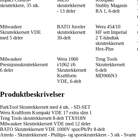
skrutrekkere, 35 stk.
skrutrekkersett
Stubby Magasin
- 13 deler
RA 1, 6-delt
Milwaukee
BATO Juveler
Wera 454/10
Skrutrekkersett VDE
skrutrekkersett
HF sett Imperial
med 5 deler
30-delt
2 T-håndtak
skrutrekkersett
Hex-Plus
Milwaukee
Wera 1060
Teng Tools
Presisjonsskrutrekkersett
i/1062 i/6
Skrutrekkersett
6 deler
Skrutrekkersett
6-delt
Kraftform
MD906N3
VDE, 6-delt
Produktbeskrivelser
ParkTool Skrutrekkersett med 4 stk. - SD-SET
Wera Kraftform Kompakt VDE 17 extra slim 1
Teng Tools skrutrekkersett 8-delt TTX918N
Milwaukee Skrutrekkersett VDE med 12 deler
BATO Skrutrekkersett VDE 1000V spor/Ph/Pz 8-delt
Atredo - Skrutrekkersett - Phillips- og sporskrutrekkere - 5 stk - Svarte