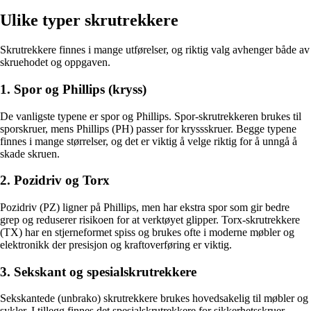
Ulike typer skrutrekkere
Skrutrekkere finnes i mange utførelser, og riktig valg avhenger både av
skruehodet og oppgaven.
1. Spor og Phillips (kryss)
De vanligste typene er spor og Phillips. Spor-skrutrekkeren brukes til
sporskruer, mens Phillips (PH) passer for kryssskruer. Begge typene
finnes i mange størrelser, og det er viktig å velge riktig for å unngå å
skade skruen.
2. Pozidriv og Torx
Pozidriv (PZ) ligner på Phillips, men har ekstra spor som gir bedre
grep og reduserer risikoen for at verktøyet glipper. Torx-skrutrekkere
(TX) har en stjerneformet spiss og brukes ofte i moderne møbler og
elektronikk der presisjon og kraftoverføring er viktig.
3. Sekskant og spesialskrutrekkere
Sekskantede (unbrako) skrutrekkere brukes hovedsakelig til møbler og
sykler. I tillegg finnes det spesialskrutrekkere for sikkerhetsskruer,