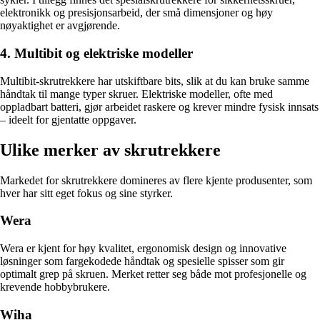
elektronikk og presisjonsarbeid, der små dimensjoner og høy
nøyaktighet er avgjørende.
4. Multibit og elektriske modeller
Multibit-skrutrekkere har utskiftbare bits, slik at du kan bruke samme
håndtak til mange typer skruer. Elektriske modeller, ofte med
oppladbart batteri, gjør arbeidet raskere og krever mindre fysisk innsats
– ideelt for gjentatte oppgaver.
Ulike merker av skrutrekkere
Markedet for skrutrekkere domineres av flere kjente produsenter, som
hver har sitt eget fokus og sine styrker.
Wera
Wera er kjent for høy kvalitet, ergonomisk design og innovative
løsninger som fargekodede håndtak og spesielle spisser som gir
optimalt grep på skruen. Merket retter seg både mot profesjonelle og
krevende hobbybrukere.
Wiha