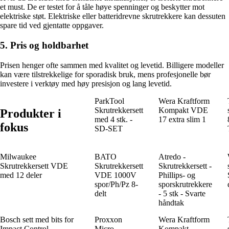
et must. De er testet for å tåle høye spenninger og beskytter mot
elektriske støt. Elektriske eller batteridrevne skrutrekkere kan dessuten
spare tid ved gjentatte oppgaver.
5. Pris og holdbarhet
Prisen henger ofte sammen med kvalitet og levetid. Billigere modeller
kan være tilstrekkelige for sporadisk bruk, mens profesjonelle bør
investere i verktøy med høy presisjon og lang levetid.
ParkTool
Wera Kraftform
Skrutrekkersett
Kompakt VDE
Produkter i
med 4 stk. -
17 extra slim 1
fokus
SD-SET
Milwaukee
BATO
Atredo -
Skrutrekkersett VDE
Skrutrekkersett
Skrutrekkersett -
med 12 deler
VDE 1000V
Phillips- og
spor/Ph/Pz 8-
sporskrutrekkere
delt
- 5 stk - Svarte
håndtak
Bosch sett med bits for
Proxxon
Wera Kraftform
Impact Control-
Micro
Kompakt