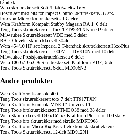
håndtak
Wiha skrutrekkersett SoftFinish 6-delt - Torx
Bosch sett med bits for Impact Control-skrutrekkere, 35 stk.
Proxxon Micro skrutrekkersett - 13 deler
Wera Kraftform Kompakt Stubby Magasin RA 1, 6-delt
Teng Tools skrutrekkersett Torx TED906TXN med 9 deler
Milwaukee Skrutrekkersett VDE med 5 deler
BATO Juveler skrutrekkersett 30-delt
Wera 454/10 HF sett Imperial 2 T-håndtak skrutrekkersett Hex-Plus
Teng Tools skrutrekkersett 1000V TTDV910N med 10 deler
Milwaukee Presisjonsskrutrekkersett 6 deler
Wera 1060 i/1062 i/6 Skrutrekkersett Kraftform VDE, 6-delt
Teng Tools Skrutrekkersett 6-delt MD906N3
Andre produkter
Wera Kraftform Kompakt 400
Teng Tools skrutrekkersett torx 7-delt TT917TXN
Wera Kraftform Kompakt VDE 17 Universal 1
Teng Tools bitskrutrekkersett TTMDQ38 med 38 deler
Wera Skrutrekkersett 160 i/165 i/7 Kraftform Plus serie 100 stativ
Teng Tools bits skrutrekker med skralle MDRT908
Wera Kraftform Micro Big Pack 1 elektronikk-skrutrekkersett
Teng Tools Skrutrekkersett 12-delt MD912N1