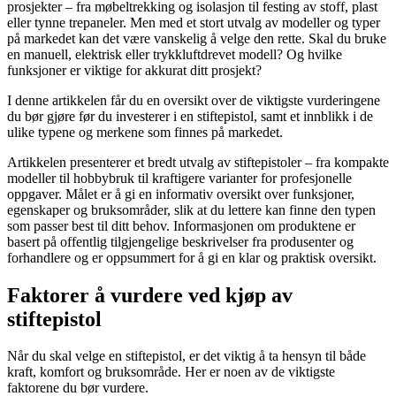
prosjekter – fra møbeltrekking og isolasjon til festing av stoff, plast
eller tynne trepaneler. Men med et stort utvalg av modeller og typer
på markedet kan det være vanskelig å velge den rette. Skal du bruke
en manuell, elektrisk eller trykkluftdrevet modell? Og hvilke
funksjoner er viktige for akkurat ditt prosjekt?
I denne artikkelen får du en oversikt over de viktigste vurderingene
du bør gjøre før du investerer i en stiftepistol, samt et innblikk i de
ulike typene og merkene som finnes på markedet.
Artikkelen presenterer et bredt utvalg av stiftepistoler – fra kompakte
modeller til hobbybruk til kraftigere varianter for profesjonelle
oppgaver. Målet er å gi en informativ oversikt over funksjoner,
egenskaper og bruksområder, slik at du lettere kan finne den typen
som passer best til ditt behov. Informasjonen om produktene er
basert på offentlig tilgjengelige beskrivelser fra produsenter og
forhandlere og er oppsummert for å gi en klar og praktisk oversikt.
Faktorer å vurdere ved kjøp av
stiftepistol
Når du skal velge en stiftepistol, er det viktig å ta hensyn til både
kraft, komfort og bruksområde. Her er noen av de viktigste
faktorene du bør vurdere.