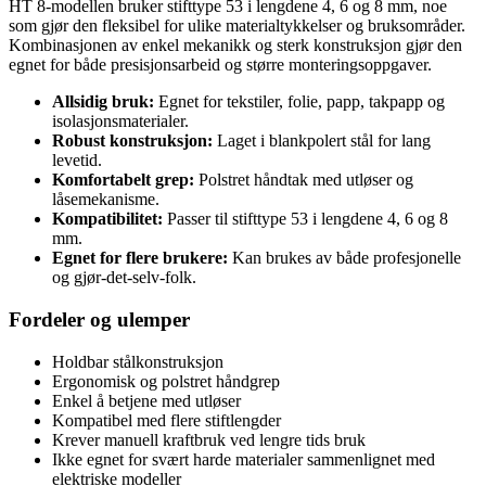
HT 8-modellen bruker stifttype 53 i lengdene 4, 6 og 8 mm, noe
som gjør den fleksibel for ulike materialtykkelser og bruksområder.
Kombinasjonen av enkel mekanikk og sterk konstruksjon gjør den
egnet for både presisjonsarbeid og større monteringsoppgaver.
Allsidig bruk:
Egnet for tekstiler, folie, papp, takpapp og
isolasjonsmaterialer.
Robust konstruksjon:
Laget i blankpolert stål for lang
levetid.
Komfortabelt grep:
Polstret håndtak med utløser og
låsemekanisme.
Kompatibilitet:
Passer til stifttype 53 i lengdene 4, 6 og 8
mm.
Egnet for flere brukere:
Kan brukes av både profesjonelle
og gjør-det-selv-folk.
Fordeler og ulemper
Holdbar stålkonstruksjon
Ergonomisk og polstret håndgrep
Enkel å betjene med utløser
Kompatibel med flere stiftlengder
Krever manuell kraftbruk ved lengre tids bruk
Ikke egnet for svært harde materialer sammenlignet med
elektriske modeller