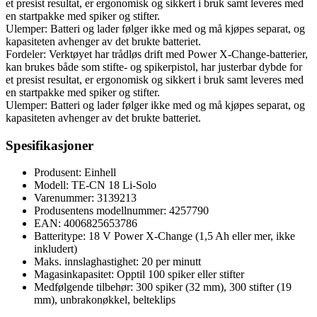
et presist resultat, er ergonomisk og sikkert i bruk samt leveres med
en startpakke med spiker og stifter.
Ulemper: Batteri og lader følger ikke med og må kjøpes separat, og
kapasiteten avhenger av det brukte batteriet.
Fordeler: Verktøyet har trådløs drift med Power X-Change-batterier,
kan brukes både som stifte- og spikerpistol, har justerbar dybde for
et presist resultat, er ergonomisk og sikkert i bruk samt leveres med
en startpakke med spiker og stifter.
Ulemper: Batteri og lader følger ikke med og må kjøpes separat, og
kapasiteten avhenger av det brukte batteriet.
Spesifikasjoner
Produsent: Einhell
Modell: TE-CN 18 Li-Solo
Varenummer: 3139213
Produsentens modellnummer: 4257790
EAN: 4006825653786
Batteritype: 18 V Power X-Change (1,5 Ah eller mer, ikke
inkludert)
Maks. innslaghastighet: 20 per minutt
Magasinkapasitet: Opptil 100 spiker eller stifter
Medfølgende tilbehør: 300 spiker (32 mm), 300 stifter (19
mm), unbrakonøkkel, belteklips