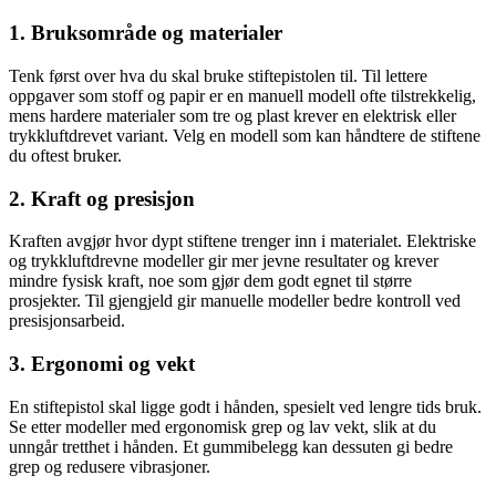
1. Bruksområde og materialer
Tenk først over hva du skal bruke stiftepistolen til. Til lettere
oppgaver som stoff og papir er en manuell modell ofte tilstrekkelig,
mens hardere materialer som tre og plast krever en elektrisk eller
trykkluftdrevet variant. Velg en modell som kan håndtere de stiftene
du oftest bruker.
2. Kraft og presisjon
Kraften avgjør hvor dypt stiftene trenger inn i materialet. Elektriske
og trykkluftdrevne modeller gir mer jevne resultater og krever
mindre fysisk kraft, noe som gjør dem godt egnet til større
prosjekter. Til gjengjeld gir manuelle modeller bedre kontroll ved
presisjonsarbeid.
3. Ergonomi og vekt
En stiftepistol skal ligge godt i hånden, spesielt ved lengre tids bruk.
Se etter modeller med ergonomisk grep og lav vekt, slik at du
unngår tretthet i hånden. Et gummibelegg kan dessuten gi bedre
grep og redusere vibrasjoner.