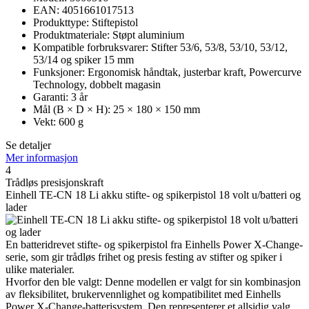
EAN: 4051661017513
Produkttype: Stiftepistol
Produktmateriale: Støpt aluminium
Kompatible forbruksvarer: Stifter 53/6, 53/8, 53/10, 53/12,
53/14 og spiker 15 mm
Funksjoner: Ergonomisk håndtak, justerbar kraft, Powercurve
Technology, dobbelt magasin
Garanti: 3 år
Mål (B × D × H): 25 × 180 × 150 mm
Vekt: 600 g
Se detaljer
Mer informasjon
4
Trådløs presisjonskraft
Einhell TE-CN 18 Li akku stifte- og spikerpistol 18 volt u/batteri og
lader
En batteridrevet stifte- og spikerpistol fra Einhells Power X-Change-
serie, som gir trådløs frihet og presis festing av stifter og spiker i
ulike materialer.
Hvorfor den ble valgt: Denne modellen er valgt for sin kombinasjon
av fleksibilitet, brukervennlighet og kompatibilitet med Einhells
Power X-Change-batterisystem. Den representerer et allsidig valg