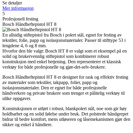
Se detaljer
Mer informasjon
5
Profesjonell festing
Bosch Håndheftepistol HT 8
En allsidig stiftepistol fra Bosch i polert stål, egnet for festing av
tekstiler, folie, papp og isolasjonsmaterialer. Passer til stifttype 53 i
lengdene 4, 6 og 8 mm.
Hvorfor den ble valgt: Bosch HT 8 er valgt som et eksempel på en
solid og brukervennlig stiftepistol som kombinerer robust
konstruksjon med enkel betjening. Den representerer et klassisk
verktøy for både profesjonelle og gjør-det-selv-brukere.
Bosch Håndheftepistol HT 8 er designet for rask og effektiv festing
av materialer som tekstiler, takpapp, folier, papp og
isolasjonsmaterialer. Den er egnet for både profesjonelle
håndverkere og private brukere som trenger et pålitelig verktøy til
ulike oppgaver.
Konstruksjonen er utført i robust, blankpolert stål, noe som gir høy
holdbarhet og en solid følelse under bruk. Det polstrede håndgrepet
bidrar til bedre komfort, mens utløseren og låsemekanismen gjør den
sikker og enkel å håndtere.