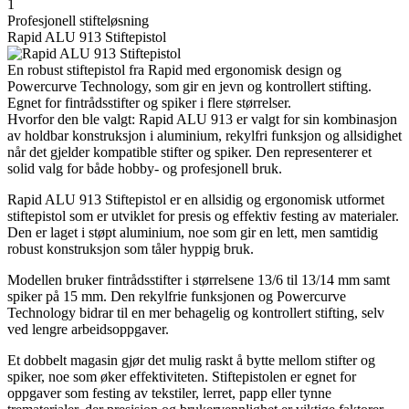
1
Profesjonell stifteløsning
Rapid ALU 913 Stiftepistol
En robust stiftepistol fra Rapid med ergonomisk design og
Powercurve Technology, som gir en jevn og kontrollert stifting.
Egnet for fintrådsstifter og spiker i flere størrelser.
Hvorfor den ble valgt: Rapid ALU 913 er valgt for sin kombinasjon
av holdbar konstruksjon i aluminium, rekylfri funksjon og allsidighet
når det gjelder kompatible stifter og spiker. Den representerer et
solid valg for både hobby- og profesjonell bruk.
Rapid ALU 913 Stiftepistol er en allsidig og ergonomisk utformet
stiftepistol som er utviklet for presis og effektiv festing av materialer.
Den er laget i støpt aluminium, noe som gir en lett, men samtidig
robust konstruksjon som tåler hyppig bruk.
Modellen bruker fintrådsstifter i størrelsene 13/6 til 13/14 mm samt
spiker på 15 mm. Den rekylfrie funksjonen og Powercurve
Technology bidrar til en mer behagelig og kontrollert stifting, selv
ved lengre arbeidsoppgaver.
Et dobbelt magasin gjør det mulig raskt å bytte mellom stifter og
spiker, noe som øker effektiviteten. Stiftepistolen er egnet for
oppgaver som festing av tekstiler, lerret, papp eller tynne