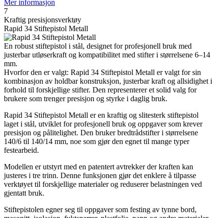
Mer informasjon
7
Kraftig presisjonsverktøy
Rapid 34 Stiftepistol Metall
En robust stiftepistol i stål, designet for profesjonell bruk med
justerbar utløserkraft og kompatibilitet med stifter i størrelsene 6–14
mm.
Hvorfor den er valgt: Rapid 34 Stiftepistol Metall er valgt for sin
kombinasjon av holdbar konstruksjon, justerbar kraft og allsidighet i
forhold til forskjellige stifter. Den representerer et solid valg for
brukere som trenger presisjon og styrke i daglig bruk.
Rapid 34 Stiftepistol Metall er en kraftig og slitesterk stiftepistol
laget i stål, utviklet for profesjonell bruk og oppgaver som krever
presisjon og pålitelighet. Den bruker bredtrådstifter i størrelsene
140/6 til 140/14 mm, noe som gjør den egnet til mange typer
festearbeid.
Modellen er utstyrt med en patentert avtrekker der kraften kan
justeres i tre trinn. Denne funksjonen gjør det enklere å tilpasse
verktøyet til forskjellige materialer og reduserer belastningen ved
gjentatt bruk.
Stiftepistolen egner seg til oppgaver som festing av tynne bord,