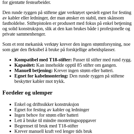
for gjentatte festearbeider.
Den runde ryggen på stiftene gjør verktøyet spesielt egnet for festing
av kabler eller ledninger, der man ønsker en stabil, men skånsom
fastholdelse. Stiftepistolen er produsert med fokus på enkel betjening
og solid konstruksjon, slik at den kan brukes både i profesjonelle og
private sammenhenger.
Som et rent mekanisk verktøy krever den ingen strømforsyning, noe
som gjør den fleksibel å bruke på forskjellige arbeidsplasser.
Kompatibel med T18-stifter:
Passer til stifter med rund rygg.
Kapasitet:
Kan inneholde opptil 85 stifter om gangen.
Manuell betjening:
Krever ingen strøm eller batteri.
Egnet for kabelmontering:
Den runde ryggen på stiftene
beskytter kabler mot trykk.
Fordeler og ulemper
Enkel og driftssikker konstruksjon
Egnet for festing av kabler og ledninger
Ingen behov for strøm eller batteri
Lett å bruke til mindre monteringsoppgaver
Begrenset til bruk med T18-stifter
Krever manuell kraft ved lengre tids bruk