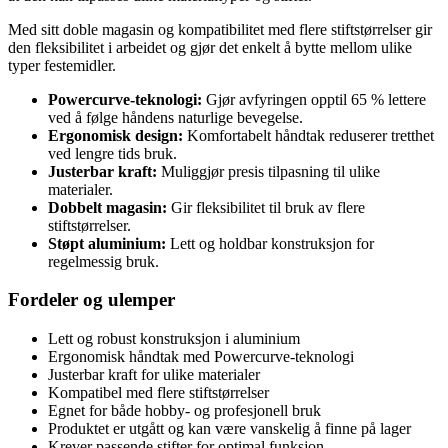
Med sitt doble magasin og kompatibilitet med flere stiftstørrelser gir
den fleksibilitet i arbeidet og gjør det enkelt å bytte mellom ulike
typer festemidler.
Powercurve-teknologi:
Gjør avfyringen opptil 65 % lettere
ved å følge håndens naturlige bevegelse.
Ergonomisk design:
Komfortabelt håndtak reduserer tretthet
ved lengre tids bruk.
Justerbar kraft:
Muliggjør presis tilpasning til ulike
materialer.
Dobbelt magasin:
Gir fleksibilitet til bruk av flere
stiftstørrelser.
Støpt aluminium:
Lett og holdbar konstruksjon for
regelmessig bruk.
Fordeler og ulemper
Lett og robust konstruksjon i aluminium
Ergonomisk håndtak med Powercurve-teknologi
Justerbar kraft for ulike materialer
Kompatibel med flere stiftstørrelser
Egnet for både hobby- og profesjonell bruk
Produktet er utgått og kan være vanskelig å finne på lager
Krever passende stifter for optimal funksjon