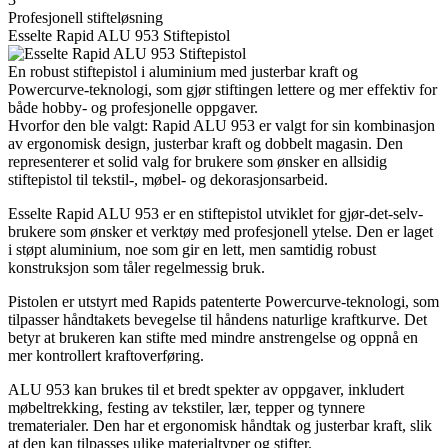
Profesjonell stifteløsning
Esselte Rapid ALU 953 Stiftepistol
En robust stiftepistol i aluminium med justerbar kraft og
Powercurve-teknologi, som gjør stiftingen lettere og mer effektiv for
både hobby- og profesjonelle oppgaver.
Hvorfor den ble valgt: Rapid ALU 953 er valgt for sin kombinasjon
av ergonomisk design, justerbar kraft og dobbelt magasin. Den
representerer et solid valg for brukere som ønsker en allsidig
stiftepistol til tekstil-, møbel- og dekorasjonsarbeid.
Esselte Rapid ALU 953 er en stiftepistol utviklet for gjør-det-selv-
brukere som ønsker et verktøy med profesjonell ytelse. Den er laget
i støpt aluminium, noe som gir en lett, men samtidig robust
konstruksjon som tåler regelmessig bruk.
Pistolen er utstyrt med Rapids patenterte Powercurve-teknologi, som
tilpasser håndtakets bevegelse til håndens naturlige kraftkurve. Det
betyr at brukeren kan stifte med mindre anstrengelse og oppnå en
mer kontrollert kraftoverføring.
ALU 953 kan brukes til et bredt spekter av oppgaver, inkludert
møbeltrekking, festing av tekstiler, lær, tepper og tynnere
trematerialer. Den har et ergonomisk håndtak og justerbar kraft, slik
at den kan tilpasses ulike materialtyper og stifter.