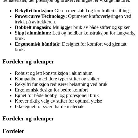
trematerialer, der presisjon og brukervennlighet er viktige faktorer.
Rekylfri funksjon:
Gir en mer stabil og kontrollert stifting.
Powercurve Technology:
Optimerer kraftoverføringen ved
trykk på avtrekkeren.
Dobbelt magasin:
Muliggjør bruk av både stifter og spiker.
Støpt aluminium:
Lett og holdbar konstruksjon for langvarig
bruk.
Ergonomisk håndtak:
Designet for komfort ved gjentatt
bruk.
Fordeler og ulemper
Robust og lett konstruksjon i aluminium
Kompatibel med flere typer stifter og spiker
Rekylfri funksjon reduserer belastning ved bruk
Ergonomisk design for bedre komfort
Egnet for både hobby- og profesjonell bruk
Krever riktig valg av stifter for optimal ytelse
Ikke egnet for svært harde materialer
Fordeler og ulemper
Fordeler