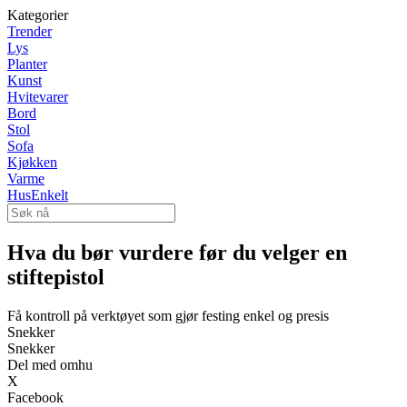
Kategorier
Trender
Lys
Planter
Kunst
Hvitevarer
Bord
Stol
Sofa
Kjøkken
Varme
HusEnkelt
Hva du bør vurdere før du velger en
stiftepistol
Få kontroll på verktøyet som gjør festing enkel og presis
Snekker
Snekker
Del med omhu
X
Facebook