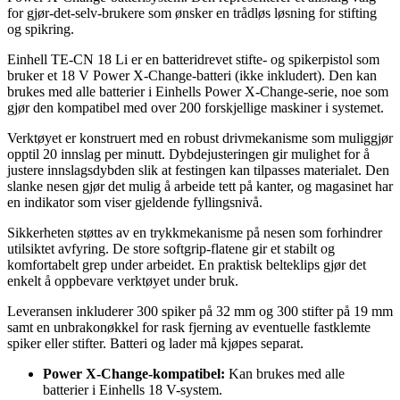
for gjør-det-selv-brukere som ønsker en trådløs løsning for stifting
og spikring.
Einhell TE-CN 18 Li er en batteridrevet stifte- og spikerpistol som
bruker et 18 V Power X-Change-batteri (ikke inkludert). Den kan
brukes med alle batterier i Einhells Power X-Change-serie, noe som
gjør den kompatibel med over 200 forskjellige maskiner i systemet.
Verktøyet er konstruert med en robust drivmekanisme som muliggjør
opptil 20 innslag per minutt. Dybdejusteringen gir mulighet for å
justere innslagsdybden slik at festingen kan tilpasses materialet. Den
slanke nesen gjør det mulig å arbeide tett på kanter, og magasinet har
en indikator som viser gjeldende fyllingsnivå.
Sikkerheten støttes av en trykkmekanisme på nesen som forhindrer
utilsiktet avfyring. De store softgrip-flatene gir et stabilt og
komfortabelt grep under arbeidet. En praktisk belteklips gjør det
enkelt å oppbevare verktøyet under bruk.
Leveransen inkluderer 300 spiker på 32 mm og 300 stifter på 19 mm
samt en unbrakonøkkel for rask fjerning av eventuelle fastklemte
spiker eller stifter. Batteri og lader må kjøpes separat.
Power X-Change-kompatibel:
Kan brukes med alle
batterier i Einhells 18 V-system.