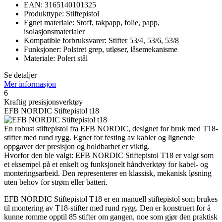
EAN: 3165140101325
Produkttype: Stiftepistol
Egnet materiale: Stoff, takpapp, folie, papp,
isolasjonsmaterialer
Kompatible forbruksvarer: Stifter 53/4, 53/6, 53/8
Funksjoner: Polstret grep, utløser, låsemekanisme
Materiale: Polert stål
Se detaljer
Mer informasjon
6
Kraftig presisjonsverktøy
EFB NORDIC Stiftepistol t18
En robust stiftepistol fra EFB NORDIC, designet for bruk med T18-
stifter med rund rygg. Egnet for festing av kabler og lignende
oppgaver der presisjon og holdbarhet er viktig.
Hvorfor den ble valgt: EFB NORDIC Stiftepistol T18 er valgt som
et eksempel på et enkelt og funksjonelt håndverktøy for kabel- og
monteringsarbeid. Den representerer en klassisk, mekanisk løsning
uten behov for strøm eller batteri.
EFB NORDIC Stiftepistol T18 er en manuell stiftepistol som brukes
til montering av T18-stifter med rund rygg. Den er konstruert for å
kunne romme opptil 85 stifter om gangen, noe som gjør den praktisk