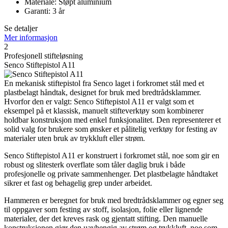
Materiale: Støpt aluminium
Garanti: 3 år
Se detaljer
Mer informasjon
2
Profesjonell stifteløsning
Senco Stiftepistol A11
En mekanisk stiftepistol fra Senco laget i forkromet stål med et
plastbelagt håndtak, designet for bruk med bredtrådsklammer.
Hvorfor den er valgt: Senco Stiftepistol A11 er valgt som et
eksempel på et klassisk, manuelt stifteverktøy som kombinerer
holdbar konstruksjon med enkel funksjonalitet. Den representerer et
solid valg for brukere som ønsker et pålitelig verktøy for festing av
materialer uten bruk av trykkluft eller strøm.
Senco Stiftepistol A11 er konstruert i forkromet stål, noe som gir en
robust og slitesterk overflate som tåler daglig bruk i både
profesjonelle og private sammenhenger. Det plastbelagte håndtaket
sikrer et fast og behagelig grep under arbeidet.
Hammeren er beregnet for bruk med bredtrådsklammer og egner seg
til oppgaver som festing av stoff, isolasjon, folie eller lignende
materialer, der det kreves rask og gjentatt stifting. Den manuelle
konstruksjonen gjør den uavhengig av strøm og trykkluft, noe som