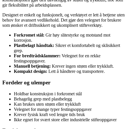
gir fleksibilitet på arbeidsplassen.
Designet er enkelt og funksjonelt, og verktøyet er lett å betjene uten
behov for avansert vedlikehold. Det gjør den velegnet for brukere
som ønsker et driftssikkert og ukomplisert stifteverktøy.
Forkromet stål:
Gir høy slitestyrke og motstand mot
korrosjon.
Plastbelagt håndtak:
Sikrer et komfortabelt og sklisikkert
grep.
For bredtrådsklammer:
Velegnet for en rekke
festingsoppgaver.
Manuell betjening:
Krever ingen strøm eller trykkluft.
Kompakt design:
Lett å håndtere og transportere.
Fordeler og ulemper
Holdbar konstruksjon i forkromet stål
Behagelig grep med plastbelegg
Kan brukes uten strøm eller trykkluft
Velegnet for mange typer festingsoppgaver
Krever fysisk kraft ved lengre tids bruk
Ikke egnet for svært store eller industrielle stifteoppgaver