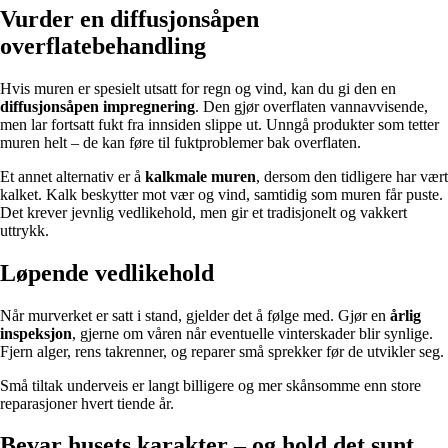
Vurder en diffusjonsåpen
overflatebehandling
Hvis muren er spesielt utsatt for regn og vind, kan du gi den en
diffusjonsåpen impregnering
. Den gjør overflaten vannavvisende,
men lar fortsatt fukt fra innsiden slippe ut. Unngå produkter som tetter
muren helt – de kan føre til fuktproblemer bak overflaten.
Et annet alternativ er å
kalkmale muren
, dersom den tidligere har vært
kalket. Kalk beskytter mot vær og vind, samtidig som muren får puste.
Det krever jevnlig vedlikehold, men gir et tradisjonelt og vakkert
uttrykk.
Løpende vedlikehold
Når murverket er satt i stand, gjelder det å følge med. Gjør en
årlig
inspeksjon
, gjerne om våren når eventuelle vinterskader blir synlige.
Fjern alger, rens takrenner, og reparer små sprekker før de utvikler seg.
Små tiltak underveis er langt billigere og mer skånsomme enn store
reparasjoner hvert tiende år.
Bevar husets karakter – og hold det sunt