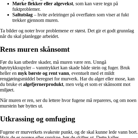
Mørke flekker eller algevekst
, som kan være tegn på
fuktproblemer.
Saltutslag
– hvite avleiringer på overflaten som viser at fukt
trekker gjennom muren.
Ta bilder og noter hvor problemene er størst. Det gir et godt grunnlag
når du skal planlegge arbeidet.
Rens muren skånsomt
Før du kan utbedre skader, må muren være ren. Unngå
høytrykksspyler – vanntrykket kan skade både stein og fuger. Bruk
heller en
myk børste og rent vann
, eventuelt med et mildt
rengjøringsmiddel beregnet for murverk. Har du alger eller mose, kan
du bruke et
algefjernerprodukt
, men velg et som er skånsomt mot
miljøet.
Når muren er ren, ser du lettere hvor fugene må repareres, og om noen
murstein bør byttes ut.
Utkrassing og omfuging
Fugene er murverkets svakeste punkt, og de skal kunne lede vann bort.
Hvis de er porøse eller sprukne, bør de skiftes ut. Dette kalles