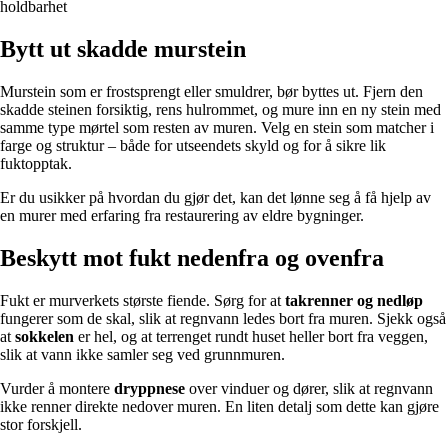
holdbarhet
Bytt ut skadde murstein
Murstein som er frostsprengt eller smuldrer, bør byttes ut. Fjern den
skadde steinen forsiktig, rens hulrommet, og mure inn en ny stein med
samme type mørtel som resten av muren. Velg en stein som matcher i
farge og struktur – både for utseendets skyld og for å sikre lik
fuktopptak.
Er du usikker på hvordan du gjør det, kan det lønne seg å få hjelp av
en murer med erfaring fra restaurering av eldre bygninger.
Beskytt mot fukt nedenfra og ovenfra
Fukt er murverkets største fiende. Sørg for at
takrenner og nedløp
fungerer som de skal, slik at regnvann ledes bort fra muren. Sjekk også
at
sokkelen
er hel, og at terrenget rundt huset heller bort fra veggen,
slik at vann ikke samler seg ved grunnmuren.
Vurder å montere
dryppnese
over vinduer og dører, slik at regnvann
ikke renner direkte nedover muren. En liten detalj som dette kan gjøre
stor forskjell.