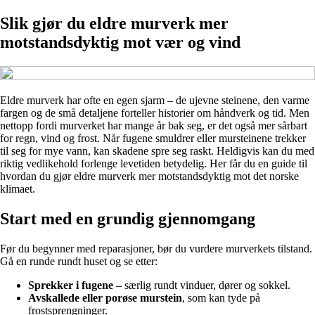
Slik gjør du eldre murverk mer
motstandsdyktig mot vær og vind
Eldre murverk har ofte en egen sjarm – de ujevne steinene, den varme
fargen og de små detaljene forteller historier om håndverk og tid. Men
nettopp fordi murverket har mange år bak seg, er det også mer sårbart
for regn, vind og frost. Når fugene smuldrer eller mursteinene trekker
til seg for mye vann, kan skadene spre seg raskt. Heldigvis kan du med
riktig vedlikehold forlenge levetiden betydelig. Her får du en guide til
hvordan du gjør eldre murverk mer motstandsdyktig mot det norske
klimaet.
Start med en grundig gjennomgang
Før du begynner med reparasjoner, bør du vurdere murverkets tilstand.
Gå en runde rundt huset og se etter:
Sprekker i fugene
– særlig rundt vinduer, dører og sokkel.
Avskallede eller porøse murstein
, som kan tyde på
frostsprengninger.