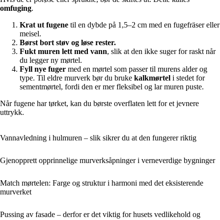
omfuging
.
Krat ut fugene
til en dybde på 1,5–2 cm med en fugefräser eller
meisel.
Børst bort støv og løse rester.
Fukt muren lett med vann
, slik at den ikke suger for raskt når
du legger ny mørtel.
Fyll nye fuger
med en mørtel som passer til murens alder og
type. Til eldre murverk bør du bruke
kalkmørtel
i stedet for
sementmørtel, fordi den er mer fleksibel og lar muren puste.
Når fugene har tørket, kan du børste overflaten lett for et jevnere
uttrykk.
Vannavledning i hulmuren – slik sikrer du at den fungerer riktig
Gjenopprett opprinnelige murverksåpninger i verneverdige bygninger
Match mørtelen: Farge og struktur i harmoni med det eksisterende
murverket
Pussing av fasade – derfor er det viktig for husets vedlikehold og