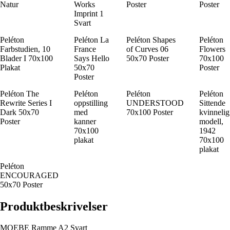
Natur
Works
Poster
Poster
Imprint 1
Svart
Peléton
Peléton La
Peléton Shapes
Peléton
Farbstudien, 10
France
of Curves 06
Flowers
Blader I 70x100
Says Hello
50x70 Poster
70x100
Plakat
50x70
Poster
Poster
Peléton The
Peléton
Peléton
Peléton
Rewrite Series I
oppstilling
UNDERSTOOD
Sittende
Dark 50x70
med
70x100 Poster
kvinnelig
Poster
kanner
modell,
70x100
1942
plakat
70x100
plakat
Peléton
ENCOURAGED
50x70 Poster
Produktbeskrivelser
MOEBE Ramme A2 Svart