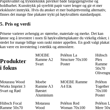
Papirkvalitet og trykkteknikk påvirker både fargegjengivelse og
holdbarhet. Kunsttrykk på syrefritt papir varer lenger og gir et mer
eksklusivt inntrykk. Hvis du ønsker et mer budsjettvennlig alternativ,
finnes det mange fine plakater trykt på høykvalitets standardpapir.
5. Pris og verdi
Prisene varierer avhengig av størrelse, materiale og merke. Det kan
lønne seg å investere i noen få høykvalitetsplakater du virkelig elsker, i
stedet for mange billige som raskt mister appellen. En godt valgt plakat
kan være en investering i estetikk og atmosfære.
MOEBE
Peléton La
Hübsch
Ramme A2
Structure 70x100
Plex
Produkter
Svart
Poster
Ramme
i fokus
50x70
Olivengr
Motarasu Wood
Moebe
MOEBE Ramme
Peléton
Works Imprint 3
Ramme A3
A4 Eik
Together
Svart og Rød
Børstet
70x100
Aluminium
Poster
Hübsch Focal
Motarasu
Peléton Red
Peléton 
Ramme 50x70
Wood
Woman 70x100
Mere 50