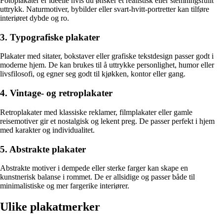
Fotoplakater er ideelle hvis du ønsker et realistisk eller stemningsfullt
uttrykk. Naturmotiver, bybilder eller svart-hvitt-portretter kan tilføre
interiøret dybde og ro.
3. Typografiske plakater
Plakater med sitater, bokstaver eller grafiske tekstdesign passer godt i
moderne hjem. De kan brukes til å uttrykke personlighet, humor eller
livsfilosofi, og egner seg godt til kjøkken, kontor eller gang.
4. Vintage- og retroplakater
Retroplakater med klassiske reklamer, filmplakater eller gamle
reisemotiver gir et nostalgisk og lekent preg. De passer perfekt i hjem
med karakter og individualitet.
5. Abstrakte plakater
Abstrakte motiver i dempede eller sterke farger kan skape en
kunstnerisk balanse i rommet. De er allsidige og passer både til
minimalistiske og mer fargerike interiører.
Ulike plakatmerker