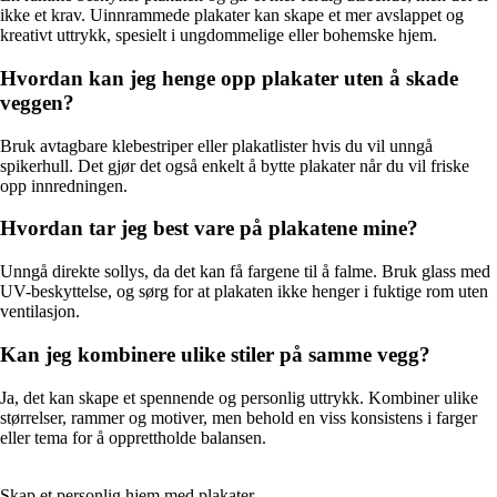
ikke et krav. Uinnrammede plakater kan skape et mer avslappet og
kreativt uttrykk, spesielt i ungdommelige eller bohemske hjem.
Hvordan kan jeg henge opp plakater uten å skade
veggen?
Bruk avtagbare klebestriper eller plakatlister hvis du vil unngå
spikerhull. Det gjør det også enkelt å bytte plakater når du vil friske
opp innredningen.
Hvordan tar jeg best vare på plakatene mine?
Unngå direkte sollys, da det kan få fargene til å falme. Bruk glass med
UV-beskyttelse, og sørg for at plakaten ikke henger i fuktige rom uten
ventilasjon.
Kan jeg kombinere ulike stiler på samme vegg?
Ja, det kan skape et spennende og personlig uttrykk. Kombiner ulike
størrelser, rammer og motiver, men behold en viss konsistens i farger
eller tema for å opprettholde balansen.
Skap et personlig hjem med plakater