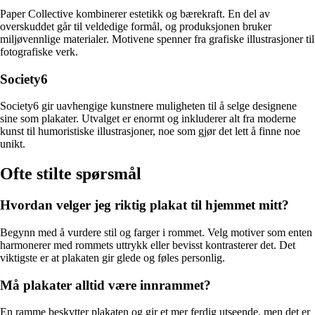
Paper Collective kombinerer estetikk og bærekraft. En del av
overskuddet går til veldedige formål, og produksjonen bruker
miljøvennlige materialer. Motivene spenner fra grafiske illustrasjoner til
fotografiske verk.
Society6
Society6 gir uavhengige kunstnere muligheten til å selge designene
sine som plakater. Utvalget er enormt og inkluderer alt fra moderne
kunst til humoristiske illustrasjoner, noe som gjør det lett å finne noe
unikt.
Ofte stilte spørsmål
Hvordan velger jeg riktig plakat til hjemmet mitt?
Begynn med å vurdere stil og farger i rommet. Velg motiver som enten
harmonerer med rommets uttrykk eller bevisst kontrasterer det. Det
viktigste er at plakaten gir glede og føles personlig.
Må plakater alltid være innrammet?
En ramme beskytter plakaten og gir et mer ferdig utseende, men det er