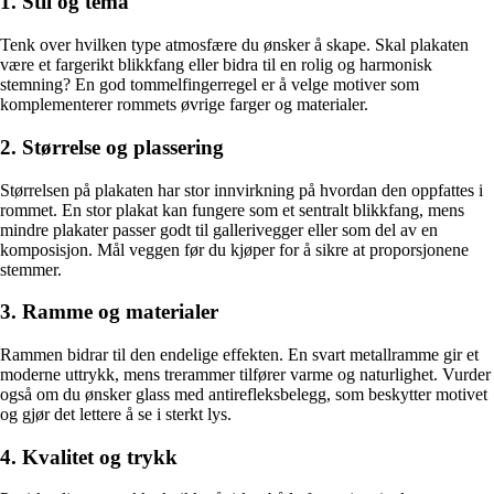
1. Stil og tema
Tenk over hvilken type atmosfære du ønsker å skape. Skal plakaten
være et fargerikt blikkfang eller bidra til en rolig og harmonisk
stemning? En god tommelfingerregel er å velge motiver som
komplementerer rommets øvrige farger og materialer.
2. Størrelse og plassering
Størrelsen på plakaten har stor innvirkning på hvordan den oppfattes i
rommet. En stor plakat kan fungere som et sentralt blikkfang, mens
mindre plakater passer godt til gallerivegger eller som del av en
komposisjon. Mål veggen før du kjøper for å sikre at proporsjonene
stemmer.
3. Ramme og materialer
Rammen bidrar til den endelige effekten. En svart metallramme gir et
moderne uttrykk, mens trerammer tilfører varme og naturlighet. Vurder
også om du ønsker glass med antirefleksbelegg, som beskytter motivet
og gjør det lettere å se i sterkt lys.
4. Kvalitet og trykk