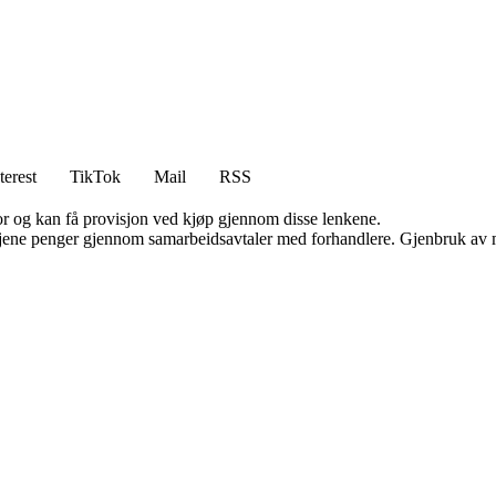
terest
TikTok
Mail
RSS
for og kan få provisjon ved kjøp gjennom disse lenkene.
n tjene penger gjennom samarbeidsavtaler med forhandlere. Gjenbruk av m