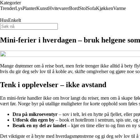
Kategorier
Trender
Lys
Planter
Kunst
Hvitevarer
Bord
Stol
Sofa
Kjøkken
Varme
HusEnkelt
Mini-ferier i hverdagen – bruk helgene so
Mange drømmer om å reise bort, men ferie trenger ikke alltid å bety fly
hvis du gir deg selv lov til å koble av, skifte omgivelser og gjøre noe 
Tenk i opplevelser – ikke avstand
En mini-ferie handler ikke om hvor langt du reiser, men om å skape følels
vært før. Norge byr på utallige muligheter for korte opphold som føles 
Dra på mikroeventyr
– sov i telt, lei en hytte på fjellet, eller p
Utforsk din egen by
– book et hotellrom i sentrum, spis ute, og
Besøk en ny del av landet
– kjør en time eller to og finn en ny s
Det viktigste er å bryte med hverdagsmønstrene og gi deg selv lov til å v