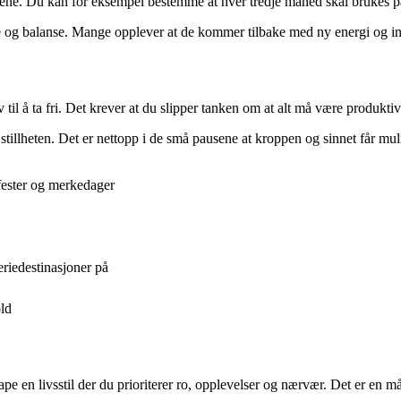
 pausene. Du kan for eksempel bestemme at hver tredje måned skal brukes 
me og balanse. Mange opplever at de kommer tilbake med ny energi og insp
 til å ta fri. Det krever at du slipper tanken om at alt må være produktiv
 stillheten. Det er nettopp i de små pausene at kroppen og sinnet får muli
fester og merkedager
eriedestinasjoner på
old
en livsstil der du prioriterer ro, opplevelser og nærvær. Det er en måt