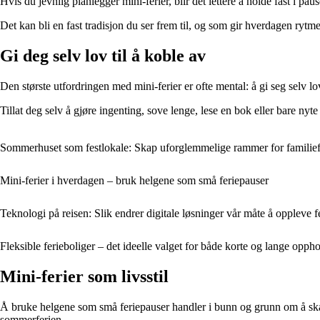
Hvis du jevnlig planlegger mini-ferier, blir det lettere å holde fast i
Det kan bli en fast tradisjon du ser frem til, og som gir hverdagen ryt
Gi deg selv lov til å koble av
Den største utfordringen med mini-ferier er ofte mental: å gi seg selv lov
Tillat deg selv å gjøre ingenting, sove lenge, lese en bok eller bare nyte
Sommerhuset som festlokale: Skap uforglemmelige rammer for familie
Mini-ferier i hverdagen – bruk helgene som små feriepauser
Teknologi på reisen: Slik endrer digitale løsninger vår måte å oppleve f
Fleksible ferieboliger – det ideelle valget for både korte og lange opph
Mini-ferier som livsstil
Å bruke helgene som små feriepauser handler i bunn og grunn om å skape 
sommerferien.