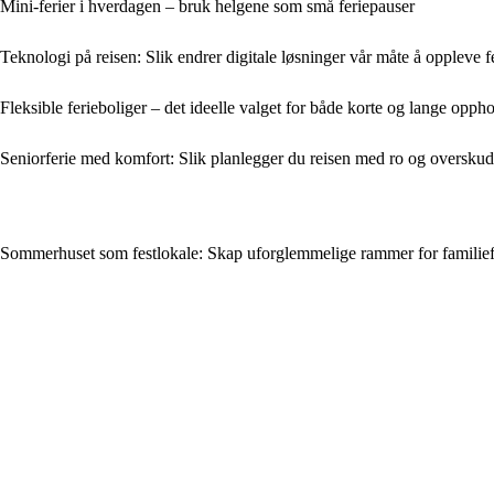
Mini-ferier i hverdagen – bruk helgene som små feriepauser
Teknologi på reisen: Slik endrer digitale løsninger vår måte å oppleve f
Fleksible ferieboliger – det ideelle valget for både korte og lange opph
Seniorferie med komfort: Slik planlegger du reisen med ro og oversku
Sommerhuset som festlokale: Skap uforglemmelige rammer for familie