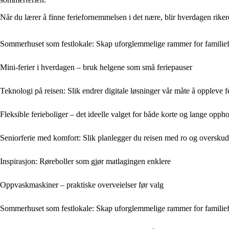
Når du lærer å finne feriefornemmelsen i det nære, blir hverdagen riker
Sommerhuset som festlokale: Skap uforglemmelige rammer for familie
Mini-ferier i hverdagen – bruk helgene som små feriepauser
Teknologi på reisen: Slik endrer digitale løsninger vår måte å oppleve f
Fleksible ferieboliger – det ideelle valget for både korte og lange opph
Seniorferie med komfort: Slik planlegger du reisen med ro og oversku
Inspirasjon: Røreboller som gjør matlagingen enklere
Oppvaskmaskiner – praktiske overveielser før valg
Sommerhuset som festlokale: Skap uforglemmelige rammer for familie