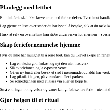
Planlegg med letthet
En mini-ferie skal ikke kreve uker med forberedelser. Tvert imot handler
Lag gjerne en liste over steder du har lyst til å besøke, slik at du raskt
Husk at selv én overnatting kan gjøre underverker for energien – spesielt 
Skap feriefornemmelse hjemme
Hvis du ikke har mulighet til å reise bort, kan du likevel skape en f
Lag en ekstra god frokost og nyt den uten hastverk.
Slå av telefonen og la e-posten vente.
Gå en ny tursti eller besøk et sted i nærområdet du aldri har vært.
Lag piknik i hagen, på verandaen eller i parken.
Se solnedgangen med et glass vin eller en kopp te.
Små endringer i omgivelser og vaner kan gi følelsen av ferie – uten at d
Gjør helgen til et ritual