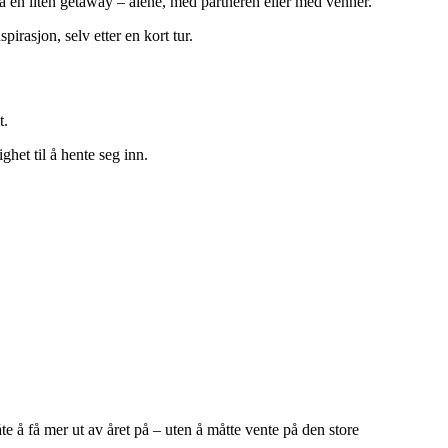
på en liten getaway – alene, med partneren eller med venner.
irasjon, selv etter en kort tur.
t.
ghet til å hente seg inn.
e å få mer ut av året på – uten å måtte vente på den store