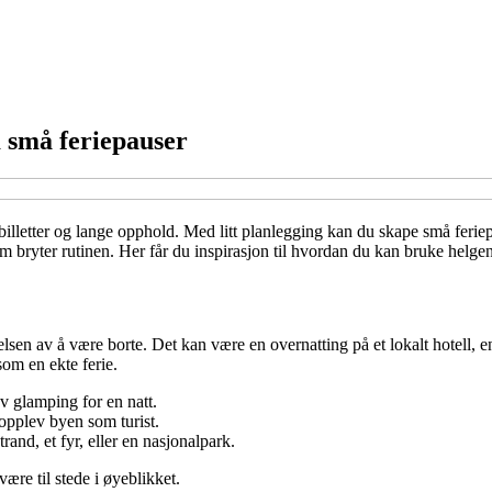
m små feriepauser
billetter og lange opphold. Med litt planlegging kan du skape små feriep
som bryter rutinen. Her får du inspirasjon til hvordan du kan bruke helg
en av å være borte. Det kan være en overnatting på et lokalt hotell, en tu
som en ekte ferie.
røv glamping for en natt.
 opplev byen som turist.
trand, et fyr, eller en nasjonalpark.
ære til stede i øyeblikket.