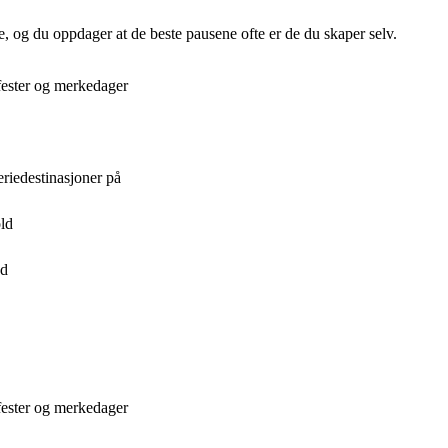
e, og du oppdager at de beste pausene ofte er de du skaper selv.
fester og merkedager
eriedestinasjoner på
old
dd
fester og merkedager