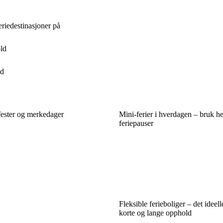
eriedestinasjoner på
old
dd
fester og merkedager
Mini-ferier i hverdagen – bruk 
feriepauser
Fleksible ferieboliger – det ideel
korte og lange opphold