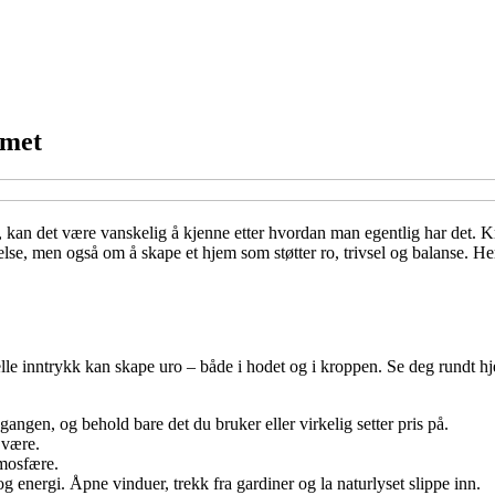
mmet
r, kan det være vanskelig å kjenne etter hvordan man egentlig har det. K
helse, men også om å skape et hjem som støtter ro, trivsel og balanse. H
e inntrykk kan skape uro – både i hodet og i kroppen. Se deg rundt hjem
angen, og behold bare det du bruker eller virkelig setter pris på.
 være.
tmosfære.
g energi. Åpne vinduer, trekk fra gardiner og la naturlyset slippe inn.