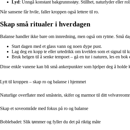
Lyd
: Unngå konstant bakgrunnsstøy. Stillhet, naturlyder eller ro
Når sansene får hvile, faller kroppen også lettere til ro.
Skap små ritualer i hverdagen
Balanse handler ikke bare om innredning, men også om rytme. Små daglig
Start dagen med et glass vann og noen dype pust.
Lag deg en kopp te eller urtedrikk om kvelden som et signal til 
Bruk helgen til å senke tempoet – gå en tur i naturen, les en bok 
Disse enkle vanene kan bli små ankerpunkter som hjelper deg å holde kon
Lytt til kroppen – skap ro og balanse i hjemmet
Naturlige overflater med småstein, skifer og marmor til ditt velværeom
Skap et soveområde med fokus på ro og balanse
Boblebadet: Slik tømmer og fyller du det på riktig måte