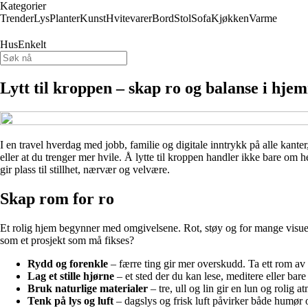
Kategorier
Trender
Lys
Planter
Kunst
Hvitevarer
Bord
Stol
Sofa
Kjøkken
Varme
HusEnkelt
Lytt til kroppen – skap ro og balanse i hje
I en travel hverdag med jobb, familie og digitale inntrykk på alle kante
eller at du trenger mer hvile. Å lytte til kroppen handler ikke bare om 
gir plass til stillhet, nærvær og velvære.
Skap rom for ro
Et rolig hjem begynner med omgivelsene. Rot, støy og for mange visuell
som et prosjekt som må fikses?
Rydd og forenkle
– færre ting gir mer overskudd. Ta ett rom av g
Lag et stille hjørne
– et sted der du kan lese, meditere eller bare
Bruk naturlige materialer
– tre, ull og lin gir en lun og rolig a
Tenk på lys og luft
– dagslys og frisk luft påvirker både humør o