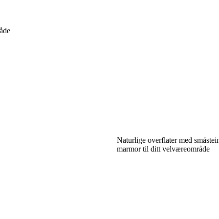
råde
Naturlige overflater med småstein
marmor til ditt velværeområde