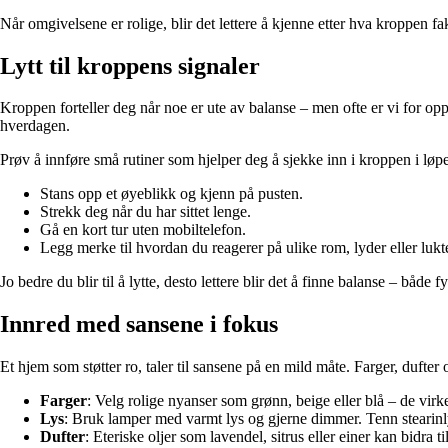
Når omgivelsene er rolige, blir det lettere å kjenne etter hva kroppen fak
Lytt til kroppens signaler
Kroppen forteller deg når noe er ute av balanse – men ofte er vi for oppt
hverdagen.
Prøv å innføre små rutiner som hjelper deg å sjekke inn i kroppen i løp
Stans opp et øyeblikk og kjenn på pusten.
Strekk deg når du har sittet lenge.
Gå en kort tur uten mobiltelefon.
Legg merke til hvordan du reagerer på ulike rom, lyder eller luk
Jo bedre du blir til å lytte, desto lettere blir det å finne balanse – både f
Innred med sansene i fokus
Et hjem som støtter ro, taler til sansene på en mild måte. Farger, dufter 
Farger
: Velg rolige nyanser som grønn, beige eller blå – de virk
Lys
: Bruk lamper med varmt lys og gjerne dimmer. Tenn stearinl
Dufter
: Eteriske oljer som lavendel, sitrus eller einer kan bidra t