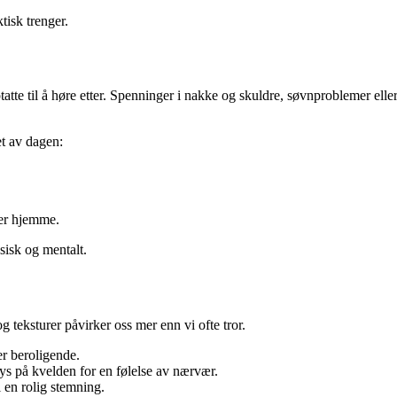
tisk trenger.
atte til å høre etter. Spenninger i nakke og skuldre, søvnproblemer eller
et av dagen:
ter hjemme.
ysisk og mentalt.
og teksturer påvirker oss mer enn vi ofte tror.
er beroligende.
ys på kvelden for en følelse av nærvær.
il en rolig stemning.