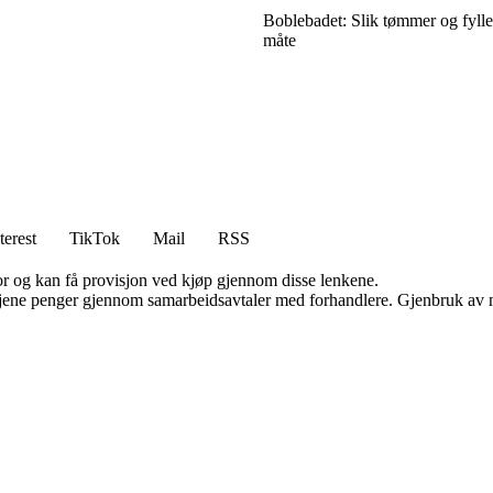
Boblebadet: Slik tømmer og fyller
måte
terest
TikTok
Mail
RSS
for og kan få provisjon ved kjøp gjennom disse lenkene.
n tjene penger gjennom samarbeidsavtaler med forhandlere. Gjenbruk av m