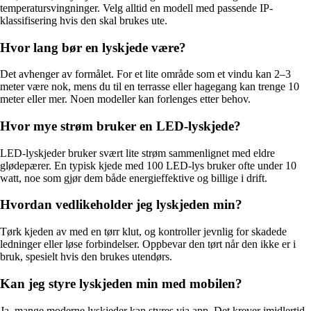
temperatursvingninger. Velg alltid en modell med passende IP-
klassifisering hvis den skal brukes ute.
Hvor lang bør en lyskjede være?
Det avhenger av formålet. For et lite område som et vindu kan 2–3
meter være nok, mens du til en terrasse eller hagegang kan trenge 10
meter eller mer. Noen modeller kan forlenges etter behov.
Hvor mye strøm bruker en LED-lyskjede?
LED-lyskjeder bruker svært lite strøm sammenlignet med eldre
glødepærer. En typisk kjede med 100 LED-lys bruker ofte under 10
watt, noe som gjør dem både energieffektive og billige i drift.
Hvordan vedlikeholder jeg lyskjeden min?
Tørk kjeden av med en tørr klut, og kontroller jevnlig for skadede
ledninger eller løse forbindelser. Oppbevar den tørt når den ikke er i
bruk, spesielt hvis den brukes utendørs.
Kan jeg styre lyskjeden min med mobilen?
Ja, mange moderne lyskjeder kan styres via app. Det krever imidlertid