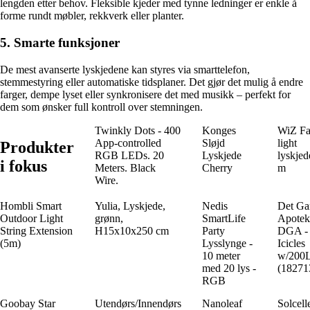
lengden etter behov. Fleksible kjeder med tynne ledninger er enkle å
forme rundt møbler, rekkverk eller planter.
5. Smarte funksjoner
De mest avanserte lyskjedene kan styres via smarttelefon,
stemmestyring eller automatiske tidsplaner. Det gjør det mulig å endre
farger, dempe lyset eller synkronisere det med musikk – perfekt for
dem som ønsker full kontroll over stemningen.
Twinkly Dots - 400
Konges
WiZ Fa
App-controlled
Sløjd
light
Produkter
RGB LEDs. 20
Lyskjede
lyskjed
i fokus
Meters. Black
Cherry
m
Wire.
Hombli Smart
Yulia, Lyskjede,
Nedis
Det Ga
Outdoor Light
grønn,
SmartLife
Apotek
String Extension
H15x10x250 cm
Party
DGA -
(5m)
Lysslynge -
Icicles
10 meter
w/200
med 20 lys -
(18271
RGB
Goobay Star
Utendørs/Innendørs
Nanoleaf
Solcell