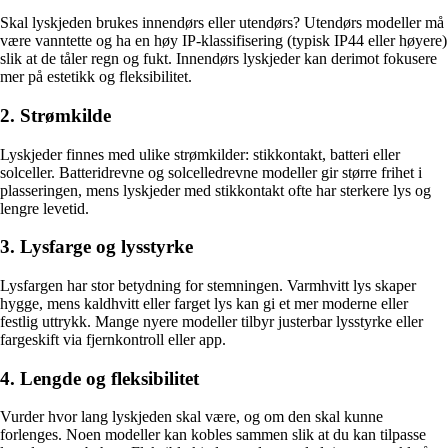
Skal lyskjeden brukes innendørs eller utendørs? Utendørs modeller må
være vanntette og ha en høy IP-klassifisering (typisk IP44 eller høyere)
slik at de tåler regn og fukt. Innendørs lyskjeder kan derimot fokusere
mer på estetikk og fleksibilitet.
2. Strømkilde
Lyskjeder finnes med ulike strømkilder: stikkontakt, batteri eller
solceller. Batteridrevne og solcelledrevne modeller gir større frihet i
plasseringen, mens lyskjeder med stikkontakt ofte har sterkere lys og
lengre levetid.
3. Lysfarge og lysstyrke
Lysfargen har stor betydning for stemningen. Varmhvitt lys skaper
hygge, mens kaldhvitt eller farget lys kan gi et mer moderne eller
festlig uttrykk. Mange nyere modeller tilbyr justerbar lysstyrke eller
fargeskift via fjernkontroll eller app.
4. Lengde og fleksibilitet
Vurder hvor lang lyskjeden skal være, og om den skal kunne
forlenges. Noen modeller kan kobles sammen slik at du kan tilpasse