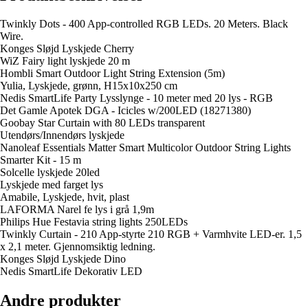
Twinkly Dots - 400 App-controlled RGB LEDs. 20 Meters. Black
Wire.
Konges Sløjd Lyskjede Cherry
WiZ Fairy light lyskjede 20 m
Hombli Smart Outdoor Light String Extension (5m)
Yulia, Lyskjede, grønn, H15x10x250 cm
Nedis SmartLife Party Lysslynge - 10 meter med 20 lys - RGB
Det Gamle Apotek DGA - Icicles w/200LED (18271380)
Goobay Star Curtain with 80 LEDs transparent
Utendørs/Innendørs lyskjede
Nanoleaf Essentials Matter Smart Multicolor Outdoor String Lights
Smarter Kit - 15 m
Solcelle lyskjede 20led
Lyskjede med farget lys
Amabile, Lyskjede, hvit, plast
LAFORMA Narel fe lys i grå 1,9m
Philips Hue Festavia string lights 250LEDs
Twinkly Curtain - 210 App-styrte 210 RGB + Varmhvite LED-er. 1,5
x 2,1 meter. Gjennomsiktig ledning.
Konges Sløjd Lyskjede Dino
Nedis SmartLife Dekorativ LED
Andre produkter