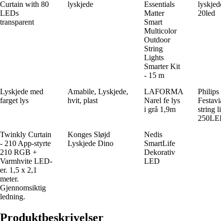
Curtain with 80
lyskjede
Essentials
lyskjed
LEDs
Matter
20led
transparent
Smart
Multicolor
Outdoor
String
Lights
Smarter Kit
- 15 m
Lyskjede med
Amabile, Lyskjede,
LAFORMA
Philip
farget lys
hvit, plast
Narel fe lys
Festavi
i grå 1,9m
string l
250LE
Twinkly Curtain
Konges Sløjd
Nedis
- 210 App-styrte
Lyskjede Dino
SmartLife
210 RGB +
Dekorativ
Varmhvite LED-
LED
er. 1,5 x 2,1
meter.
Gjennomsiktig
ledning.
Produktbeskrivelser