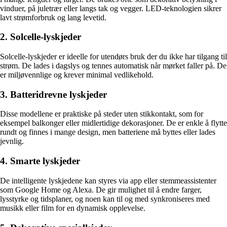
vinduer, på juletrær eller langs tak og vegger. LED-teknologien sikrer
lavt strømforbruk og lang levetid.
2. Solcelle-lyskjeder
Solcelle-lyskjeder er ideelle for utendørs bruk der du ikke har tilgang til
strøm. De lades i dagslys og tennes automatisk når mørket faller på. De
er miljøvennlige og krever minimal vedlikehold.
3. Batteridrevne lyskjeder
Disse modellene er praktiske på steder uten stikkontakt, som for
eksempel balkonger eller midlertidige dekorasjoner. De er enkle å flytte
rundt og finnes i mange design, men batteriene må byttes eller lades
jevnlig.
4. Smarte lyskjeder
De intelligente lyskjedene kan styres via app eller stemmeassistenter
som Google Home og Alexa. De gir mulighet til å endre farger,
lysstyrke og tidsplaner, og noen kan til og med synkroniseres med
musikk eller film for en dynamisk opplevelse.