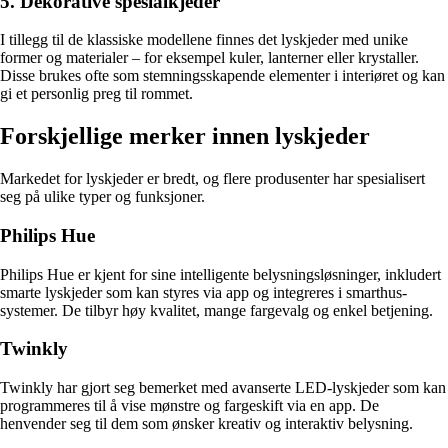
5. Dekorative spesialkjeder
I tillegg til de klassiske modellene finnes det lyskjeder med unike
former og materialer – for eksempel kuler, lanterner eller krystaller.
Disse brukes ofte som stemningsskapende elementer i interiøret og kan
gi et personlig preg til rommet.
Forskjellige merker innen lyskjeder
Markedet for lyskjeder er bredt, og flere produsenter har spesialisert
seg på ulike typer og funksjoner.
Philips Hue
Philips Hue er kjent for sine intelligente belysningsløsninger, inkludert
smarte lyskjeder som kan styres via app og integreres i smarthus-
systemer. De tilbyr høy kvalitet, mange fargevalg og enkel betjening.
Twinkly
Twinkly har gjort seg bemerket med avanserte LED-lyskjeder som kan
programmeres til å vise mønstre og fargeskift via en app. De
henvender seg til dem som ønsker kreativ og interaktiv belysning.