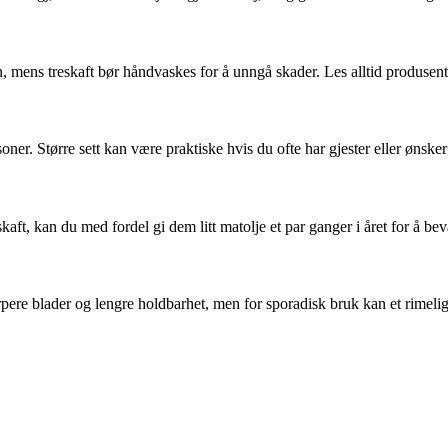
n, mens treskaft bør håndvaskes for å unngå skader. Les alltid produsen
soner. Større sett kan være praktiske hvis du ofte har gjester eller ønsker
skaft, kan du med fordel gi dem litt matolje et par ganger i året for å be
pere blader og lengre holdbarhet, men for sporadisk bruk kan et rimelige