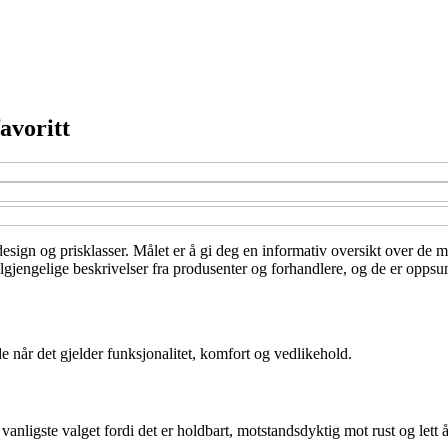
favoritt
, design og prisklasser. Målet er å gi deg en informativ oversikt over de
tilgjengelige beskrivelser fra produsenter og forhandlere, og de er opps
åde når det gjelder funksjonalitet, komfort og vedlikehold.
 vanligste valget fordi det er holdbart, motstandsdyktig mot rust og lett 