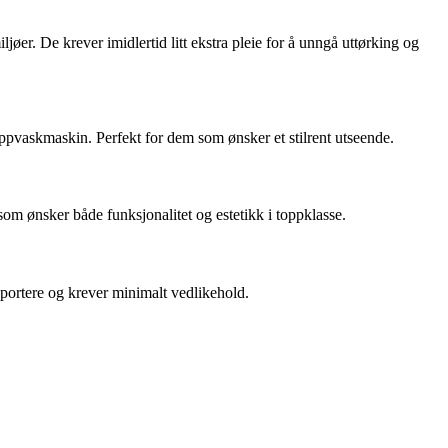
iljøer. De krever imidlertid litt ekstra pleie for å unngå uttørking og
oppvaskmaskin. Perfekt for dem som ønsker et stilrent utseende.
som ønsker både funksjonalitet og estetikk i toppklasse.
ansportere og krever minimalt vedlikehold.