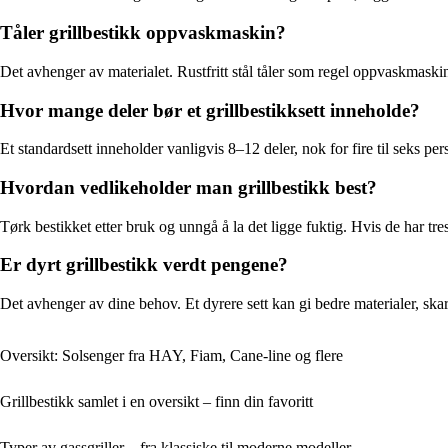
Tåler grillbestikk oppvaskmaskin?
Det avhenger av materialet. Rustfritt stål tåler som regel oppvaskmaski
Hvor mange deler bør et grillbestikksett inneholde?
Et standardsett inneholder vanligvis 8–12 deler, nok for fire til seks per
Hvordan vedlikeholder man grillbestikk best?
Tørk bestikket etter bruk og unngå å la det ligge fuktig. Hvis de har tre
Er dyrt grillbestikk verdt pengene?
Det avhenger av dine behov. Et dyrere sett kan gi bedre materialer, skar
Oversikt: Solsenger fra HAY, Fiam, Cane-line og flere
Grillbestikk samlet i en oversikt – finn din favoritt
Typer av gassgriller – fra klassiske til moderne modeller