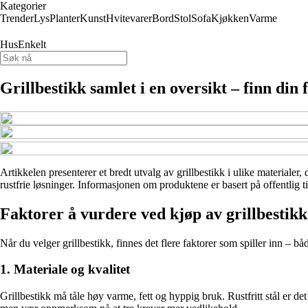
Kategorier
Trender
Lys
Planter
Kunst
Hvitevarer
Bord
Stol
Sofa
Kjøkken
Varme
HusEnkelt
Grillbestikk samlet i en oversikt – finn din 
Artikkelen presenterer et bredt utvalg av grillbestikk i ulike materialer
rustfrie løsninger. Informasjonen om produktene er basert på offentlig 
Faktorer å vurdere ved kjøp av grillbestikk
Når du velger grillbestikk, finnes det flere faktorer som spiller inn – b
1. Materiale og kvalitet
Grillbestikk må tåle høy varme, fett og hyppig bruk. Rustfritt stål er det