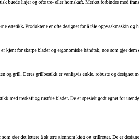
isk buede linjer og ofte tre- eller hornskaft. Merket forbindes med fran
erne estetikk. Produktene er ofte designet for å tåle oppvaskmaskin og 
k er kjent for skarpe blader og ergonomiske håndtak, noe som gjør dem 
en og grill. Deres grillbestikk er vanligvis enkle, robuste og designet
ikk med treskaft og rustfrie blader. De er spesielt godt egnet for utendør
r som gjør det lettere å skjære gjennom kjøtt og grillretter. De er desig