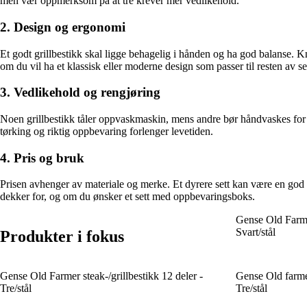
men vær oppmerksom på at tre krever mer vedlikehold.
2. Design og ergonomi
Et godt grillbestikk skal ligge behagelig i hånden og ha god balanse. K
om du vil ha et klassisk eller moderne design som passer til resten av ser
3. Vedlikehold og rengjøring
Noen grillbestikk tåler oppvaskmaskin, mens andre bør håndvaskes for å 
tørking og riktig oppbevaring forlenger levetiden.
4. Pris og bruk
Prisen avhenger av materiale og merke. Et dyrere sett kan være en god i
dekker for, og om du ønsker et sett med oppbevaringsboks.
Gense Old Farmer
Svart/stål
Produkter i fokus
Gense Old Farmer steak-/grillbestikk 12 deler -
Gense Old farmer
Tre/stål
Tre/stål