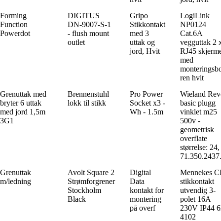
Forming
DIGITUS
Gripo
LogiLink
Function
DN-9007-S-1
Stikkontakt
NP0124
Powerdot
- flush mount
med 3
Cat.6A
outlet
uttak og
vegguttak 2 
jord, Hvit
RJ45 skjerm
med
monteringsb
ren hvit
Grenuttak med
Brennenstuhl
Pro Power
Wieland Rev
bryter 6 uttak
lokk til stikk
Socket x3 -
basic plugg
med jord 1,5m
Wh - 1.5m
vinklet m25
3G1
500v -
geometrisk
overflate
størrelse: 24,
71.350.2437
Grenuttak
Avolt Square 2
Digital
Mennekes 
m/ledning
Strømforgrener
Data
stikkontakt
Stockholm
kontakt for
utvendig 3-
Black
montering
polet 16A
på overf
230V IP44 
4102