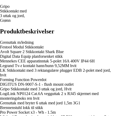
Gripo
Stikkontakt med
3 uttak og jord,
Grønn
Produktbeskrivelser
Grenuttak m/ledning
Festool Modul Stikkontakt
Avolt Square 2 Stikkontakt Shark Blue
Digital Data Equip planforsenket stikk
Mennekes CEE apparatinntak 5-polet 16A 400V IP44 6H
Legrand Tv-r kontakt hann/hunn 9,52MM hvit
LK Stikkontakt med 3 rektangulære plugger EDB 2-polet med jord,
hvit
Forming Function Powerdot
DIGITUS DN-9007-S-1 - flush mount outlet
Gripo Stikkontakt med 3 uttak og jord, Hvit
LogiLink NP0124 Cat.6A vegguttak 2 x RJ45 skjermet med
monteringsboks ren hvit
Grenuttak med bryter 6 uttak med jord 1,5m 3G1
Brennenstuhl lokk til stikk
Pro Power Socket x3 - Wh - 1.5m