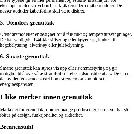
Disse typene gir en mer permanent og estetisk installasjon, for
eksempel under skrivebord, på kjøkken eller i møbelmoduler. De
passer godt der kabelføring skal være diskret.
5. Utendørs grenuttak
Utendørsmodeller er designet for å tåle fukt og temperatursvingninger.
De har vanligvis IP44-klassifisering eller høyere og brukes til
hagebelysning, elverktøy eller julebelysning.
6. Smarte grenuttak
Smarte grenuttak kan styres via app eller stemmestyring og gir
mulighet til å overvåke strømforbruk eller tidsinnstille uttak. De er en
del av den voksende smart home-trenden og kan bidra til
energibesparelser.
Ulike merker innen grenuttak
Markedet for grenuttak rommer mange produsenter, som hver har sitt
fokus på design, funksjonalitet og sikkerhet.
Brennenstuhl