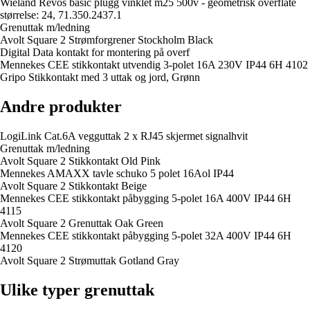
Wieland Revos basic plugg vinklet m25 500v - geometrisk overflate
størrelse: 24, 71.350.2437.1
Grenuttak m/ledning
Avolt Square 2 Strømforgrener Stockholm Black
Digital Data kontakt for montering på overf
Mennekes CEE stikkontakt utvendig 3-polet 16A 230V IP44 6H 4102
Gripo Stikkontakt med 3 uttak og jord, Grønn
Andre produkter
LogiLink Cat.6A vegguttak 2 x RJ45 skjermet signalhvit
Grenuttak m/ledning
Avolt Square 2 Stikkontakt Old Pink
Mennekes AMAXX tavle schuko 5 polet 16Aol IP44
Avolt Square 2 Stikkontakt Beige
Mennekes CEE stikkontakt påbygging 5-polet 16A 400V IP44 6H
4115
Avolt Square 2 Grenuttak Oak Green
Mennekes CEE stikkontakt påbygging 5-polet 32A 400V IP44 6H
4120
Avolt Square 2 Strømuttak Gotland Gray
Ulike typer grenuttak