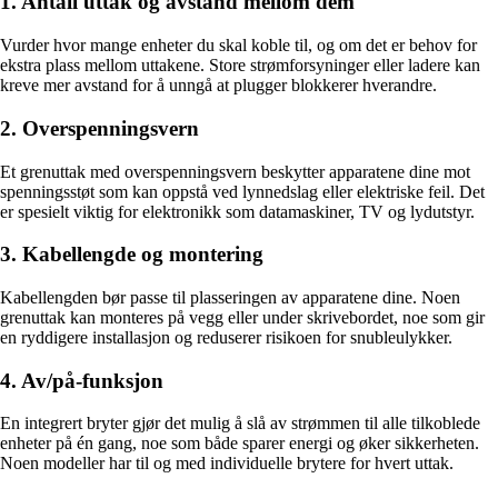
1. Antall uttak og avstand mellom dem
Vurder hvor mange enheter du skal koble til, og om det er behov for
ekstra plass mellom uttakene. Store strømforsyninger eller ladere kan
kreve mer avstand for å unngå at plugger blokkerer hverandre.
2. Overspenningsvern
Et grenuttak med overspenningsvern beskytter apparatene dine mot
spenningsstøt som kan oppstå ved lynnedslag eller elektriske feil. Det
er spesielt viktig for elektronikk som datamaskiner, TV og lydutstyr.
3. Kabellengde og montering
Kabellengden bør passe til plasseringen av apparatene dine. Noen
grenuttak kan monteres på vegg eller under skrivebordet, noe som gir
en ryddigere installasjon og reduserer risikoen for snubleulykker.
4. Av/på-funksjon
En integrert bryter gjør det mulig å slå av strømmen til alle tilkoblede
enheter på én gang, noe som både sparer energi og øker sikkerheten.
Noen modeller har til og med individuelle brytere for hvert uttak.