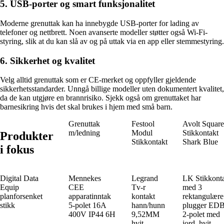
5. USB-porter og smart funksjonalitet
Moderne grenuttak kan ha innebygde USB-porter for lading av
telefoner og nettbrett. Noen avanserte modeller støtter også Wi-Fi-
styring, slik at du kan slå av og på uttak via en app eller stemmestyring.
6. Sikkerhet og kvalitet
Velg alltid grenuttak som er CE-merket og oppfyller gjeldende
sikkerhetsstandarder. Unngå billige modeller uten dokumentert kvalitet,
da de kan utgjøre en brannrisiko. Sjekk også om grenuttaket har
barnesikring hvis det skal brukes i hjem med små barn.
Grenuttak
Festool
Avolt Square
m/ledning
Modul
Stikkontakt
Produkter
Stikkontakt
Shark Blue
i fokus
Digital Data
Mennekes
Legrand
LK Stikkont
Equip
CEE
Tv-r
med 3
planforsenket
apparatinntak
kontakt
rektangulære
stikk
5-polet 16A
hann/hunn
plugger ED
400V IP44 6H
9,52MM
2-polet med
hvit
jord, hvit