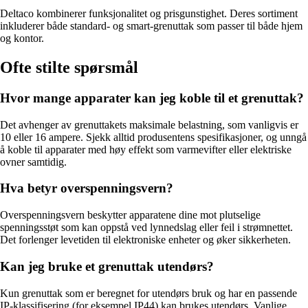
Deltaco kombinerer funksjonalitet og prisgunstighet. Deres sortiment
inkluderer både standard- og smart-grenuttak som passer til både hjem
og kontor.
Ofte stilte spørsmål
Hvor mange apparater kan jeg koble til et grenuttak?
Det avhenger av grenuttakets maksimale belastning, som vanligvis er
10 eller 16 ampere. Sjekk alltid produsentens spesifikasjoner, og unngå
å koble til apparater med høy effekt som varmevifter eller elektriske
ovner samtidig.
Hva betyr overspenningsvern?
Overspenningsvern beskytter apparatene dine mot plutselige
spenningsstøt som kan oppstå ved lynnedslag eller feil i strømnettet.
Det forlenger levetiden til elektroniske enheter og øker sikkerheten.
Kan jeg bruke et grenuttak utendørs?
Kun grenuttak som er beregnet for utendørs bruk og har en passende
IP-klassifisering (for eksempel IP44) kan brukes utendørs. Vanlige