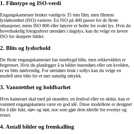
1. Filmtype og ISO-verdi
Engangskameraer bruker vanligvis 35 mm film, men filmens
lysfølsomhet (ISO) varierer. En ISO på 400 passer for de fleste
situasjoner, mens ISO 800 eller høyere er bedre for svakt lys. Hvis du
hovedsakelig fotograferer utendørs i dagslys, kan du velge en lavere
ISO for skarpere bilder.
2. Blits og lysforhold
De fleste engangskameraer har innebygd blits, men rekkevidden er
begrenset. Hvis du planlegger å ta bilder innendørs eller om kvelden,
er en blits nødvendig. For utendørs bruk i sollys kan du velge en
modell uten blits for et mer naturlig uttrykk.
3. Vanntetthet og holdbarhet
Hvis kameraet skal med på stranden, en festival eller en skitur, kan et
vanntett engangskamera være en god idé. Disse modellene er designet
for å tåle fukt, støv og støt, noe som gjør dem ideelle for eventyr og
reiser.
4. Antall bilder og fremkalling