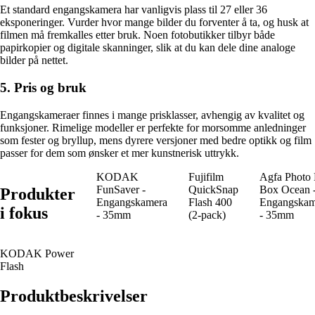
Et standard engangskamera har vanligvis plass til 27 eller 36
eksponeringer. Vurder hvor mange bilder du forventer å ta, og husk at
filmen må fremkalles etter bruk. Noen fotobutikker tilbyr både
papirkopier og digitale skanninger, slik at du kan dele dine analoge
bilder på nettet.
5. Pris og bruk
Engangskameraer finnes i mange prisklasser, avhengig av kvalitet og
funksjoner. Rimelige modeller er perfekte for morsomme anledninger
som fester og bryllup, mens dyrere versjoner med bedre optikk og film
passer for dem som ønsker et mer kunstnerisk uttrykk.
KODAK
Fujifilm
Agfa Photo
FunSaver -
QuickSnap
Box Ocean 
Produkter
Engangskamera
Flash 400
Engangskam
i fokus
- 35mm
(2-pack)
- 35mm
KODAK Power
Flash
Produktbeskrivelser