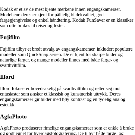
Kodak er et av de mest kjente merkene innen engangskameraer.
Modellene deres er kjent for pålitelig bildekvalitet, god
fargegjengivelse og enkel håndtering. Kodak FunSaver er en klassiker
som ofte brukes til reiser og fester.
Fujifilm
Fujifilm tilbyr et bredt utvalg av engangskameraer, inkludert populære
modeller som QuickSnap-serien. De er kjent for skarpe bilder og
naturlige farger, og mange modeller finnes med både farge- og
svarthvittfilm.
Ilford
Ilford fokuserer hovedsakelig på svarthvittfilm og retter seg mot
entusiaster som ønsker et klassisk og kunstnerisk uttrykk. Deres
engangskameraer gir bilder med høy kontrast og en tydelig analog
estetikk.
AgfaPhoto
AgfaPhoto produserer rimelige engangskameraer som er enkle å bruke
og godt egnet for hverdagsfotografering. De tilbyr både farge- og