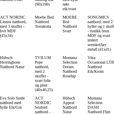
(90x190)
røkt
eik/svart
ACT NORDIC
Moebe Bed
MOEBE
SONGMICS
Linnea nattbord,
Nattbord
Bed
nattbord, med 2
med 3 skuffer -
Terrakotta
Nattbord
hyller og 1 skuff
hvit MDF
Svart
- rustikk brun
(45x34)
MDF og svart
imitert
semsket/lær
metall (41x41)
Hübsch
TVILUM
Montana
Vitra
Herringbone
Pepe
Selection
Occasional LTR
Nattbord Natur
nattbord,
Dream
Nattbord
med 2
Nattbord
Eik/Krom
skuffer -
Rosehip
svart folie
og plast
(40x40,25)
Eva Solo Smile
ACT
Hübsch
Montana
nattbord med
NORDIC
Appeal
Selection
hylle Eik/Grå
Seaford
Nattbord
DASH
nattbord -
Natur
Nattbord Flint