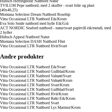
Hübsch Herringbone Nattbord Natur
TVILUM Pepe nattbord, med 2 skuffer - svart folie og plast
(40x40,25)
Montana Selection Dream Nattbord Rosehip
Vitra Occasional LTR Nattbord Eik/Krom
Eva Solo Smile nattbord med hylle Eik/Grå
ACT NORDIC Seaford nattbord - natur/svart papirvill eik/metall, med
2 hyller
Hübsch Appeal Nattbord Natur
Montana Selection DASH Nattbord Flint
Vitra Occasional LTR Nattbord Hvit/Svart
Andre produkter
Vitra Occasional LTR Nattbord Eik/Svart
Vitra Occasional LTR Nattbord Gullblad/Krom
Vitra Occasional LTR Nattbord Valnøtt/Svart
Vitra Occasional LTR Nattbord Valnøtt/Krom
Vitra Occasional LTR Nattbord Svart/Krom
Vitra Occasional LTR Nattbord Gullblad/Svart
Vitra Occasional LTR Nattbord Hvit/Krom
Vitra Occasional LTR Nattbord Røkt Eik/Krom
Vitra Occasional LTR Nattbord Svart
Vitra Occasional LTR Nattbord Lys Marmor/Krom