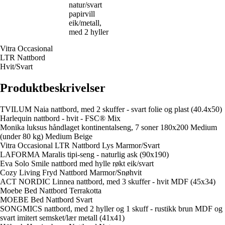
natur/svart
papirvill
eik/metall,
med 2 hyller
Vitra Occasional
LTR Nattbord
Hvit/Svart
Produktbeskrivelser
TVILUM Naia nattbord, med 2 skuffer - svart folie og plast (40.4x50)
Harlequin nattbord - hvit - FSC® Mix
Monika luksus håndlaget kontinentalseng, 7 soner 180x200 Medium
(under 80 kg) Medium Beige
Vitra Occasional LTR Nattbord Lys Marmor/Svart
LAFORMA Maralis tipi-seng - naturlig ask (90x190)
Eva Solo Smile nattbord med hylle røkt eik/svart
Cozy Living Fryd Nattbord Marmor/Snøhvit
ACT NORDIC Linnea nattbord, med 3 skuffer - hvit MDF (45x34)
Moebe Bed Nattbord Terrakotta
MOEBE Bed Nattbord Svart
SONGMICS nattbord, med 2 hyller og 1 skuff - rustikk brun MDF og
svart imitert semsket/lær metall (41x41)