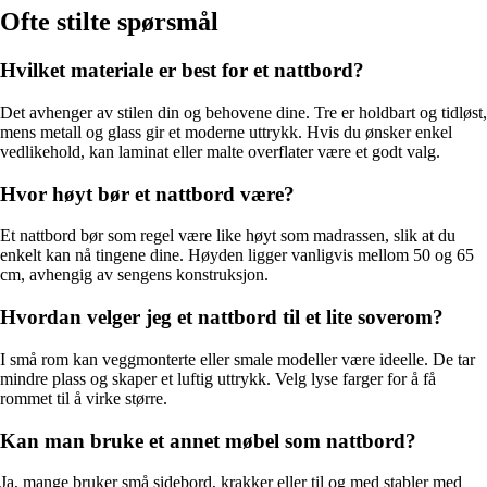
Ofte stilte spørsmål
Hvilket materiale er best for et nattbord?
Det avhenger av stilen din og behovene dine. Tre er holdbart og tidløst,
mens metall og glass gir et moderne uttrykk. Hvis du ønsker enkel
vedlikehold, kan laminat eller malte overflater være et godt valg.
Hvor høyt bør et nattbord være?
Et nattbord bør som regel være like høyt som madrassen, slik at du
enkelt kan nå tingene dine. Høyden ligger vanligvis mellom 50 og 65
cm, avhengig av sengens konstruksjon.
Hvordan velger jeg et nattbord til et lite soverom?
I små rom kan veggmonterte eller smale modeller være ideelle. De tar
mindre plass og skaper et luftig uttrykk. Velg lyse farger for å få
rommet til å virke større.
Kan man bruke et annet møbel som nattbord?
Ja, mange bruker små sidebord, krakker eller til og med stabler med