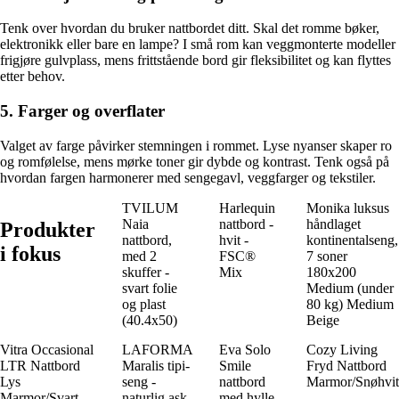
Tenk over hvordan du bruker nattbordet ditt. Skal det romme bøker,
elektronikk eller bare en lampe? I små rom kan veggmonterte modeller
frigjøre gulvplass, mens frittstående bord gir fleksibilitet og kan flyttes
etter behov.
5. Farger og overflater
Valget av farge påvirker stemningen i rommet. Lyse nyanser skaper ro
og romfølelse, mens mørke toner gir dybde og kontrast. Tenk også på
hvordan fargen harmonerer med sengegavl, veggfarger og tekstiler.
TVILUM
Harlequin
Monika luksus
Naia
nattbord -
håndlaget
Produkter
nattbord,
hvit -
kontinentalseng,
i fokus
med 2
FSC®
7 soner
skuffer -
Mix
180x200
svart folie
Medium (under
og plast
80 kg) Medium
(40.4x50)
Beige
Vitra Occasional
LAFORMA
Eva Solo
Cozy Living
LTR Nattbord
Maralis tipi-
Smile
Fryd Nattbord
Lys
seng -
nattbord
Marmor/Snøhvit
Marmor/Svart
naturlig ask
med hylle