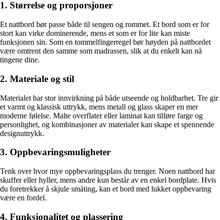
1. Størrelse og proporsjoner
Et nattbord bør passe både til sengen og rommet. Et bord som er for
stort kan virke dominerende, mens et som er for lite kan miste
funksjonen sin. Som en tommelfingerregel bør høyden på nattbordet
være omtrent den samme som madrassen, slik at du enkelt kan nå
tingene dine.
2. Materiale og stil
Materialet har stor innvirkning på både utseende og holdbarhet. Tre gir
et varmt og klassisk uttrykk, mens metall og glass skaper en mer
moderne følelse. Malte overflater eller laminat kan tilføre farge og
personlighet, og kombinasjoner av materialer kan skape et spennende
designuttrykk.
3. Oppbevaringsmuligheter
Tenk over hvor mye oppbevaringsplass du trenger. Noen nattbord har
skuffer eller hyller, mens andre kun består av en enkel bordplate. Hvis
du foretrekker å skjule småting, kan et bord med lukket oppbevaring
være en fordel.
4. Funksjonalitet og plassering