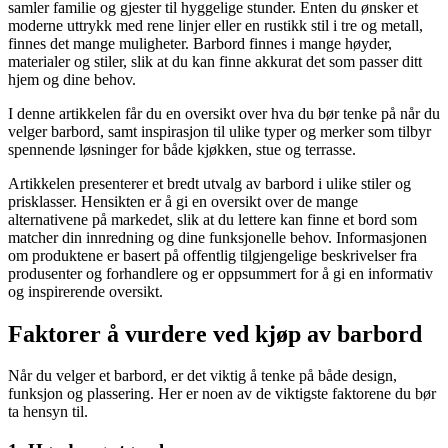
samler familie og gjester til hyggelige stunder. Enten du ønsker et
moderne uttrykk med rene linjer eller en rustikk stil i tre og metall,
finnes det mange muligheter. Barbord finnes i mange høyder,
materialer og stiler, slik at du kan finne akkurat det som passer ditt
hjem og dine behov.
I denne artikkelen får du en oversikt over hva du bør tenke på når du
velger barbord, samt inspirasjon til ulike typer og merker som tilbyr
spennende løsninger for både kjøkken, stue og terrasse.
Artikkelen presenterer et bredt utvalg av barbord i ulike stiler og
prisklasser. Hensikten er å gi en oversikt over de mange
alternativene på markedet, slik at du lettere kan finne et bord som
matcher din innredning og dine funksjonelle behov. Informasjonen
om produktene er basert på offentlig tilgjengelige beskrivelser fra
produsenter og forhandlere og er oppsummert for å gi en informativ
og inspirerende oversikt.
Faktorer å vurdere ved kjøp av barbord
Når du velger et barbord, er det viktig å tenke på både design,
funksjon og plassering. Her er noen av de viktigste faktorene du bør
ta hensyn til.