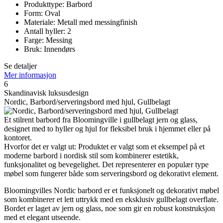
Produkttype: Barbord
Form: Oval
Materiale: Metall med messingfinish
Antall hyller: 2
Farge: Messing
Bruk: Innendørs
Se detaljer
Mer informasjon
6
Skandinavisk luksusdesign
Nordic, Barbord/serveringsbord med hjul, Gullbelagt
Et stilrent barbord fra Bloomingville i gullbelagt jern og glass,
designet med to hyller og hjul for fleksibel bruk i hjemmet eller på
kontoret.
Hvorfor det er valgt ut: Produktet er valgt som et eksempel på et
moderne barbord i nordisk stil som kombinerer estetikk,
funksjonalitet og bevegelighet. Det representerer en populær type
møbel som fungerer både som serveringsbord og dekorativt element.
Bloomingvilles Nordic barbord er et funksjonelt og dekorativt møbel
som kombinerer et lett uttrykk med en eksklusiv gullbelagt overflate.
Bordet er laget av jern og glass, noe som gir en robust konstruksjon
med et elegant utseende.