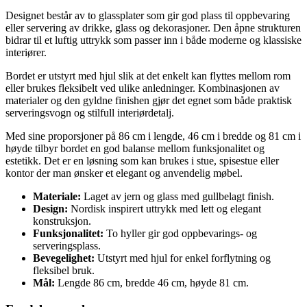
Designet består av to glassplater som gir god plass til oppbevaring
eller servering av drikke, glass og dekorasjoner. Den åpne strukturen
bidrar til et luftig uttrykk som passer inn i både moderne og klassiske
interiører.
Bordet er utstyrt med hjul slik at det enkelt kan flyttes mellom rom
eller brukes fleksibelt ved ulike anledninger. Kombinasjonen av
materialer og den gyldne finishen gjør det egnet som både praktisk
serveringsvogn og stilfull interiørdetalj.
Med sine proporsjoner på 86 cm i lengde, 46 cm i bredde og 81 cm i
høyde tilbyr bordet en god balanse mellom funksjonalitet og
estetikk. Det er en løsning som kan brukes i stue, spisestue eller
kontor der man ønsker et elegant og anvendelig møbel.
Materiale:
Laget av jern og glass med gullbelagt finish.
Design:
Nordisk inspirert uttrykk med lett og elegant
konstruksjon.
Funksjonalitet:
To hyller gir god oppbevarings- og
serveringsplass.
Bevegelighet:
Utstyrt med hjul for enkel forflytning og
fleksibel bruk.
Mål:
Lengde 86 cm, bredde 46 cm, høyde 81 cm.