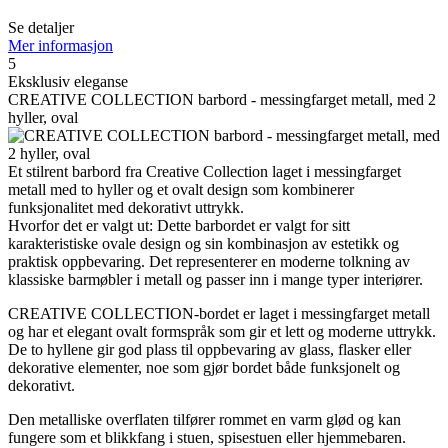
Se detaljer
Mer informasjon
5
Eksklusiv eleganse
CREATIVE COLLECTION barbord - messingfarget metall, med 2
hyller, oval
Et stilrent barbord fra Creative Collection laget i messingfarget
metall med to hyller og et ovalt design som kombinerer
funksjonalitet med dekorativt uttrykk.
Hvorfor det er valgt ut: Dette barbordet er valgt for sitt
karakteristiske ovale design og sin kombinasjon av estetikk og
praktisk oppbevaring. Det representerer en moderne tolkning av
klassiske barmøbler i metall og passer inn i mange typer interiører.
CREATIVE COLLECTION-bordet er laget i messingfarget metall
og har et elegant ovalt formspråk som gir et lett og moderne uttrykk.
De to hyllene gir god plass til oppbevaring av glass, flasker eller
dekorative elementer, noe som gjør bordet både funksjonelt og
dekorativt.
Den metalliske overflaten tilfører rommet en varm glød og kan
fungere som et blikkfang i stuen, spisestuen eller hjemmebaren.