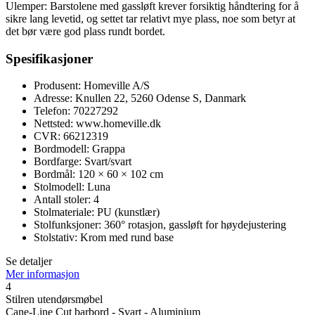
Ulemper: Barstolene med gassløft krever forsiktig håndtering for å
sikre lang levetid, og settet tar relativt mye plass, noe som betyr at
det bør være god plass rundt bordet.
Spesifikasjoner
Produsent: Homeville A/S
Adresse: Knullen 22, 5260 Odense S, Danmark
Telefon: 70227292
Nettsted: www.homeville.dk
CVR: 66212319
Bordmodell: Grappa
Bordfarge: Svart/svart
Bordmål: 120 × 60 × 102 cm
Stolmodell: Luna
Antall stoler: 4
Stolmateriale: PU (kunstlær)
Stolfunksjoner: 360° rotasjon, gassløft for høydejustering
Stolstativ: Krom med rund base
Se detaljer
Mer informasjon
4
Stilren utendørsmøbel
Cane-Line Cut barbord - Svart - Aluminium