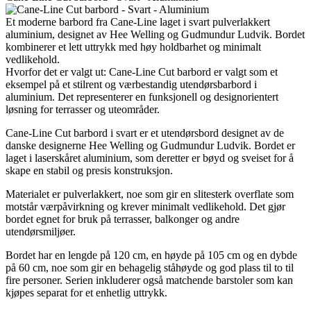
Et moderne barbord fra Cane-Line laget i svart pulverlakkert
aluminium, designet av Hee Welling og Gudmundur Ludvik. Bordet
kombinerer et lett uttrykk med høy holdbarhet og minimalt
vedlikehold.
Hvorfor det er valgt ut: Cane-Line Cut barbord er valgt som et
eksempel på et stilrent og værbestandig utendørsbarbord i
aluminium. Det representerer en funksjonell og designorientert
løsning for terrasser og uteområder.
Cane-Line Cut barbord i svart er et utendørsbord designet av de
danske designerne Hee Welling og Gudmundur Ludvik. Bordet er
laget i laserskåret aluminium, som deretter er bøyd og sveiset for å
skape en stabil og presis konstruksjon.
Materialet er pulverlakkert, noe som gir en slitesterk overflate som
motstår værpåvirkning og krever minimalt vedlikehold. Det gjør
bordet egnet for bruk på terrasser, balkonger og andre
utendørsmiljøer.
Bordet har en lengde på 120 cm, en høyde på 105 cm og en dybde
på 60 cm, noe som gir en behagelig ståhøyde og god plass til to til
fire personer. Serien inkluderer også matchende barstoler som kan
kjøpes separat for et enhetlig uttrykk.