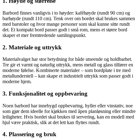
1. Høyde og størrelse
Barbord finnes vanligvis i to høyder: kaféhøyde (rundt 90 cm) og
barhøyde (rundt 110 cm). Tenk over om bordet skal brukes sammen
med barstoler og hvor mange personer som skal kunne sitte rundt
det. Et kompakt bord passer godt i små rom, mens et større bord
skaper et mer fremtredende samlingspunkt.
2. Materiale og uttrykk
Materialvalget har stor betydning for både utseende og holdbarhet.
Tre gir et varmt og naturlig uttrykk, mens metall og glass tilfører en
moderne følelse. Kombinerte materialer – som bordplate i tre med
metallunderstell – kan skape et industrielt uttrykk som passer godt i
moderne hjem.
3. Funksjonalitet og oppbevaring
Noen barbord har innebygd oppbevaring, hyller eller vinstativ, noe
som gjør dem ideelle for kjøkken med åpen planløsning eller mindre
leiligheter. Hvis bordet skal brukes til servering, kan en modell med
hjul være praktisk, slik at det lett kan flyttes rundt.
4. Plassering og bruk