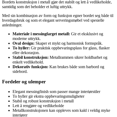
Bordets konstruksjon i metall gjør det stabilt og lett å vedlikeholde,
samtidig som det beholder et luftig uttrykk.
Med sin kombinasjon av form og funksjon egner bordet seg både til
hverdagsbruk og som et elegant serveringsmøbel ved spesielle
anledninger.
Materiale i messingfarget metall:
Gir et eksklusivt og
moderne uttrykk.
Oval design:
Skaper et mykt og harmonisk formspråk.
To hyller:
Gir praktisk oppbevaringsplass for glass, flasker
eller dekorasjon.
Stabil konstruksjon:
Metallrammen sikrer holdbarhet og
enkelt vedlikehold.
Dekorativ funksjon:
Kan brukes både som barbord og
sidebord.
Fordeler og ulemper
Elegant messingfinish som passer mange interiørstiler
To hyller gir ekstra oppbevaringsmuligheter
Stabil og robust konstruksjon i metall
Lett å rengjøre og vedlikeholde
Metallkonstruksjonen kan oppleves som kald i veldig myke
interiører