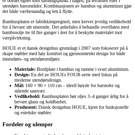
er bordet egnet som samlingspunkt i hagen, på terrassen eller i
utendørs barområder. Kombinasjonen av bambus og aluminium gjør
det både værbestandig og lett å flytte.
Bambusplaten er fabrikkimpregnert, men krever jevnlig vedlikehold
for å bevare sitt utseende. Det anbefales å behandle overflaten med
bambusolje tre til fire ganger i året for å beskytte materialet mot
værpåvirkning.
HOUE er et dansk designhus grunnlagt i 2007 som fokuserer på å
skape møbler med høy komfort og gjennomtenkt design for både
innendørs- og utendørsmiljøer.
Materiale:
Bordplate i bambus og ramme i svart aluminium.
Design:
En del av HOUEs FOUR-serie med fokus på
moderne utendørsdesign.
Mål:
160 × 90 × 110 cm – ideell høyde for barstoler og
stående samvær.
Vedlikehold:
Bambusplaten bør oljes 3–4 ganger årlig for å
bevare glans og holdbarhet.
Produsent:
Dansk designhus HOUE, kjent for funksjonelle
og estetiske møbler.
Fordeler og ulemper