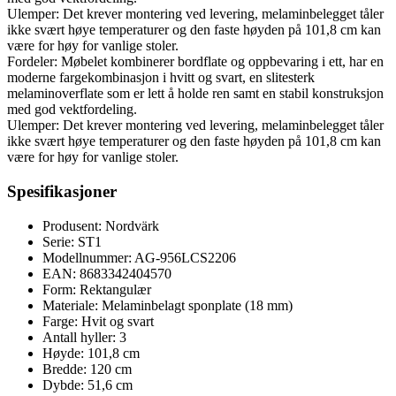
Ulemper: Det krever montering ved levering, melaminbelegget tåler
ikke svært høye temperaturer og den faste høyden på 101,8 cm kan
være for høy for vanlige stoler.
Fordeler: Møbelet kombinerer bordflate og oppbevaring i ett, har en
moderne fargekombinasjon i hvitt og svart, en slitesterk
melaminoverflate som er lett å holde ren samt en stabil konstruksjon
med god vektfordeling.
Ulemper: Det krever montering ved levering, melaminbelegget tåler
ikke svært høye temperaturer og den faste høyden på 101,8 cm kan
være for høy for vanlige stoler.
Spesifikasjoner
Produsent: Nordvärk
Serie: ST1
Modellnummer: AG-956LCS2206
EAN: 8683342404570
Form: Rektangulær
Materiale: Melaminbelagt sponplate (18 mm)
Farge: Hvit og svart
Antall hyller: 3
Høyde: 101,8 cm
Bredde: 120 cm
Dybde: 51,6 cm