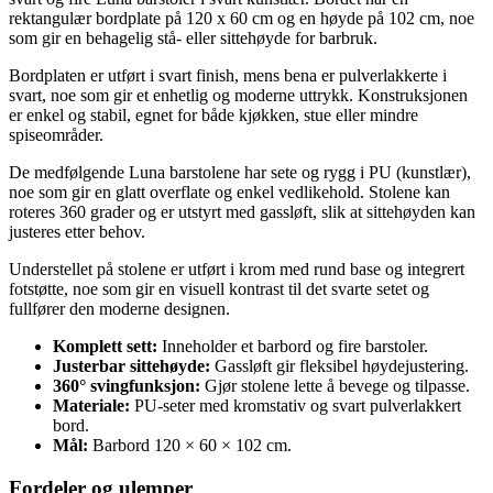
rektangulær bordplate på 120 x 60 cm og en høyde på 102 cm, noe
som gir en behagelig stå- eller sittehøyde for barbruk.
Bordplaten er utført i svart finish, mens bena er pulverlakkerte i
svart, noe som gir et enhetlig og moderne uttrykk. Konstruksjonen
er enkel og stabil, egnet for både kjøkken, stue eller mindre
spiseområder.
De medfølgende Luna barstolene har sete og rygg i PU (kunstlær),
noe som gir en glatt overflate og enkel vedlikehold. Stolene kan
roteres 360 grader og er utstyrt med gassløft, slik at sittehøyden kan
justeres etter behov.
Understellet på stolene er utført i krom med rund base og integrert
fotstøtte, noe som gir en visuell kontrast til det svarte setet og
fullfører den moderne designen.
Komplett sett:
Inneholder et barbord og fire barstoler.
Justerbar sittehøyde:
Gassløft gir fleksibel høydejustering.
360° svingfunksjon:
Gjør stolene lette å bevege og tilpasse.
Materiale:
PU-seter med kromstativ og svart pulverlakkert
bord.
Mål:
Barbord 120 × 60 × 102 cm.
Fordeler og ulemper