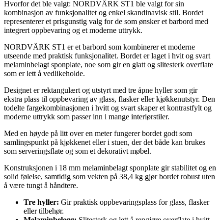
Hvorfor det ble valgt: NORDVÄRK ST1 ble valgt for sin
kombinasjon av funksjonalitet og enkel skandinavisk stil. Bordet
representerer et prisgunstig valg for de som ønsker et barbord med
integrert oppbevaring og et moderne uttrykk.
NORDVÄRK ST1 er et barbord som kombinerer et moderne
utseende med praktisk funksjonalitet. Bordet er laget i hvit og svart
melaminbelagt sponplate, noe som gir en glatt og slitesterk overflate
som er lett å vedlikeholde.
Designet er rektangulært og utstyrt med tre åpne hyller som gir
ekstra plass til oppbevaring av glass, flasker eller kjøkkenutstyr. Den
todelte fargekombinasjonen i hvitt og svart skaper et kontrastfylt og
moderne uttrykk som passer inn i mange interiørstiler.
Med en høyde på litt over en meter fungerer bordet godt som
samlingspunkt på kjøkkenet eller i stuen, der det både kan brukes
som serveringsflate og som et dekorativt møbel.
Konstruksjonen i 18 mm melaminbelagt sponplate gir stabilitet og en
solid følelse, samtidig som vekten på 38,4 kg gjør bordet robust uten
å være tungt å håndtere.
Tre hyller:
Gir praktisk oppbevaringsplass for glass, flasker
eller tilbehør.
Melaminbelegg:
Slitesterk og lett å rengjøre overflate i hvitt