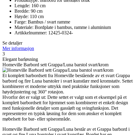
Produkttype: Barbord for utendørs bruk
Lengde: 160 cm
Bredde: 90 cm
Høyde: 110 cm
Farge: Bambus / svart ramme
Materiale: Bordplate i bambus, ramme i aluminium
Artikkelnummer: 12425-0324-
Se detaljer
Mer informasjon
3
Elegant barløsning
Homeville Barbord sett Grappa/Luna barstol svart/krom
Et komplett barbordsett fra Homeville bestående av et svart Grappa
barbord og fire Luna barstoler i svart kunstlær med kromstativ. Settet
kombinerer et moderne uttrykk med praktiske funksjoner som
høydejustering og 360° rotasjon.
Hvorfor det er valgt ut: Dette settet er valgt som et eksempel på et
komplett barbordsett for hjemmet som kombinerer et enkelt design
med funksjonelle detaljer som gassløft og svingfunksjon. Det
representerer en typisk løsning for dem som ønsker et komplett
møbelsett for bar- eller spiseområde.
Homeville Barbord sett Grappa/Luna består av et Grappa barbord i
svart og fire Luna barstoler i svart kunstlær. Bordet har en