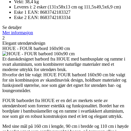
Vekt: 38,4 kg
Leveres i: 2 esker (131x58x13 cm og 111,5x49,5x6,9 cm)
Eske 1 EAN: 8683742183327
Eske 2 EAN: 8683742183334
Se detaljer
Mer informasjon
2
Elegant utendørsdesign
HOUE - FOUR barbord 160x90 cm
Et danskdesignet barbord fra HOUE med bambusplate og ramme i
svart aluminium, som kombinerer naturlige materialer med et
moderne uttrykk for utendørs bruk.
Hvorfor det ble valgt: HOUE FOUR barbord 160x90 cm ble valgt
for sin kombinasjon av skandinavisk design, holdbare materialer og
funksjonell størrelse, noe som gjør det egnet for utendørs bar- og
loungeområder.
FOUR barbordet fra HOUE er en del av merkets serie av
utendørsbord som forener estetikk og funksjonalitet. Bordet har en
bordplate i bambuslameller og en ramme i svartlakkert aluminium,
noe som gir en robust konstruksjon med et lett og elegant uttrykk.
Med sine mål på 160 cm i lengde, 90 cm i bredde og 110 cm i høyde