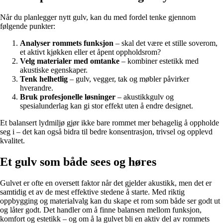
Når du planlegger nytt gulv, kan du med fordel tenke gjennom
følgende punkter:
Analyser rommets funksjon
– skal det være et stille soverom,
et aktivt kjøkken eller et åpent oppholdsrom?
Velg materialer med omtanke
– kombiner estetikk med
akustiske egenskaper.
Tenk helhetlig
– gulv, vegger, tak og møbler påvirker
hverandre.
Bruk profesjonelle løsninger
– akustikkgulv og
spesialunderlag kan gi stor effekt uten å endre designet.
Et balansert lydmiljø gjør ikke bare rommet mer behagelig å oppholde
seg i – det kan også bidra til bedre konsentrasjon, trivsel og opplevd
kvalitet.
Et gulv som både sees og høres
Gulvet er ofte en oversett faktor når det gjelder akustikk, men det er
samtidig et av de mest effektive stedene å starte. Med riktig
oppbygging og materialvalg kan du skape et rom som både ser godt ut
og låter godt. Det handler om å finne balansen mellom funksjon,
komfort og estetikk – og om å la gulvet bli en aktiv del av rommets