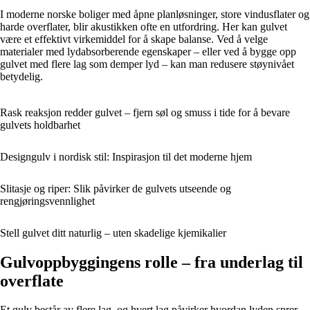
I moderne norske boliger med åpne planløsninger, store vindusflater og
harde overflater, blir akustikken ofte en utfordring. Her kan gulvet
være et effektivt virkemiddel for å skape balanse. Ved å velge
materialer med lydabsorberende egenskaper – eller ved å bygge opp
gulvet med flere lag som demper lyd – kan man redusere støynivået
betydelig.
Rask reaksjon redder gulvet – fjern søl og smuss i tide for å bevare
gulvets holdbarhet
Designgulv i nordisk stil: Inspirasjon til det moderne hjem
Slitasje og riper: Slik påvirker de gulvets utseende og
rengjøringsvennlighet
Stell gulvet ditt naturlig – uten skadelige kjemikalier
Gulvoppbyggingens rolle – fra underlag til
overflate
Et gulv består av flere lag, og hvert lag påvirker hvordan lyden sprer