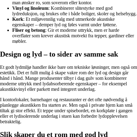
man ønsker ro, som soverom eller kontor.
Vinyl og linoleum
: Kombinerer slitestyrke med god
lydreduksjon, og brukes ofte i både boliger, skoler og helsebygg.
Kork
: Et miljøvennlig valg med utmerkede akustiske
egenskaper – demper lyd og føles varmt under føttene.
Fliser og betong
: Gir et moderne uttrykk, men er harde
overflater som krever akustisk motvekt fra tepper, gardiner eller
møbler.
Design og lyd – to sider av samme sak
Et godt lydmiljø handler ikke bare om tekniske løsninger, men også om
estetikk. Det er fullt mulig å skape vakre rom der lyd og design går
hånd i hånd. Mange produsenter tilbyr i dag gulv som kombinerer
moderne uttrykk med lydabsorberende egenskaper – for eksempel
akustikkvinyl eller parkett med integrert underlag.
I kontorlokaler, barnehager og restauranter er det ofte nødvendig å
planlegge akustikken fra starten av. Men også i private hjem kan små
tiltak gi stor effekt. Et teppe under spisebordet, en korkplate i gangen
eller et lydisolerende underlag i stuen kan forbedre lydopplevelsen
betraktelig.
Slik skaper du et rom med god lyd