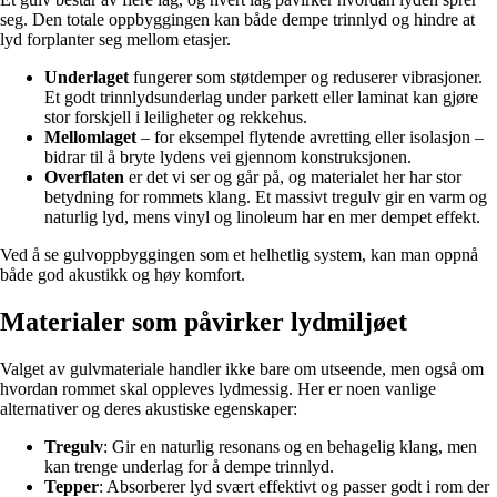
seg. Den totale oppbyggingen kan både dempe trinnlyd og hindre at
lyd forplanter seg mellom etasjer.
Underlaget
fungerer som støtdemper og reduserer vibrasjoner.
Et godt trinnlydsunderlag under parkett eller laminat kan gjøre
stor forskjell i leiligheter og rekkehus.
Mellomlaget
– for eksempel flytende avretting eller isolasjon –
bidrar til å bryte lydens vei gjennom konstruksjonen.
Overflaten
er det vi ser og går på, og materialet her har stor
betydning for rommets klang. Et massivt tregulv gir en varm og
naturlig lyd, mens vinyl og linoleum har en mer dempet effekt.
Ved å se gulvoppbyggingen som et helhetlig system, kan man oppnå
både god akustikk og høy komfort.
Materialer som påvirker lydmiljøet
Valget av gulvmateriale handler ikke bare om utseende, men også om
hvordan rommet skal oppleves lydmessig. Her er noen vanlige
alternativer og deres akustiske egenskaper:
Tregulv
: Gir en naturlig resonans og en behagelig klang, men
kan trenge underlag for å dempe trinnlyd.
Tepper
: Absorberer lyd svært effektivt og passer godt i rom der