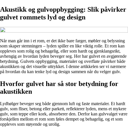
Akustikk og gulvoppbygging: Slik påvirker
gulvet rommets lyd og design
Når man går inn i et rom, er det ikke bare farger, møbler og belysning
som skaper stemningen – lyden spiller en like viktig rolle. Et rom kan
oppleves som rolig og behagelig, eller som hardt og gjenklangsrikt,
avhengig av hvordan lyden beveger seg. Her har gulvet en avgjørende
betydning. Gulvets oppbygging, materialer og overflate påvirker både
akustikken og det visuelle uttrykket. I denne artikkelen ser vi nærmere
på hvordan du kan tenke lyd og design sammen når du velger gulv.
Hvorfor gulvet har så stor betydning for
akustikken
Lydbølger beveger seg både gjennom luft og faste materialer. Et hardt
gulv, som fliser, betong eller parkett, reflekterer lyden, mens et mykere
gulv, som teppe eller kork, absorberer den. Derfor kan gulvvalget være
forskjellen mellom et rom som føles dempet og behagelig, og et som
oppleves som støyende og urolig.