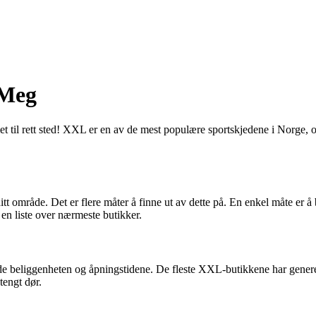
 Meg
il rett sted! XXL er en av de mest populære sportskjedene i Norge, og m
 område. Det er flere måter å finne ut av dette på. En enkel måte er å 
en liste over nærmeste butikker.
e beliggenheten og åpningstidene. De fleste XXL-butikkene har generelt
tengt dør.