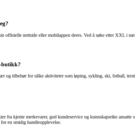
meg?
offisielle nettside eller mobilappen deres. Ved å søke etter XXL i næ
L-butikk?
r og tilbehør for ulike aktiviteter som løping, sykling, ski, fotball, tren
er fra kjente merkevarer, god kundeservice og kunnskapsrike ansatte som
r for en smidig handleopplevelse.