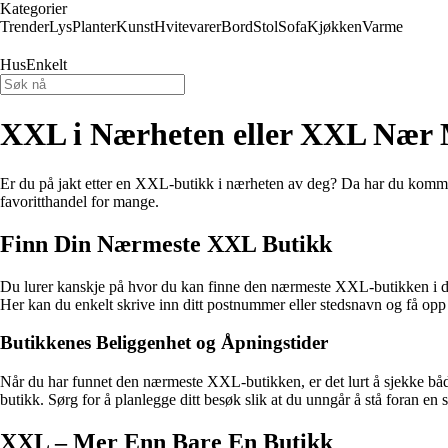
Kategorier
Trender
Lys
Planter
Kunst
Hvitevarer
Bord
Stol
Sofa
Kjøkken
Varme
HusEnkelt
XXL i Nærheten eller XXL Nær
Er du på jakt etter en XXL-butikk i nærheten av deg? Da har du kommet t
favoritthandel for mange.
Finn Din Nærmeste XXL Butikk
Du lurer kanskje på hvor du kan finne den nærmeste XXL-butikken i ditt
Her kan du enkelt skrive inn ditt postnummer eller stedsnavn og få opp 
Butikkenes Beliggenhet og Åpningstider
Når du har funnet den nærmeste XXL-butikken, er det lurt å sjekke båd
butikk. Sørg for å planlegge ditt besøk slik at du unngår å stå foran en s
XXL – Mer Enn Bare En Butikk