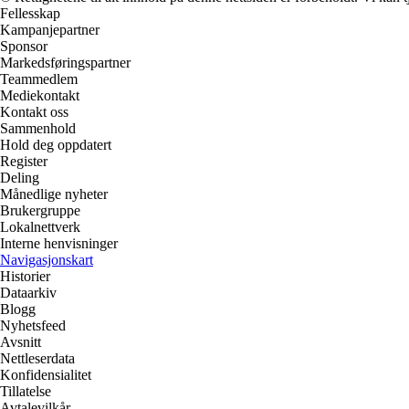
Fellesskap
Kampanjepartner
Sponsor
Markedsføringspartner
Teammedlem
Mediekontakt
Kontakt oss
Sammenhold
Hold deg oppdatert
Register
Deling
Månedlige nyheter
Brukergruppe
Lokalnettverk
Interne henvisninger
Navigasjonskart
Historier
Dataarkiv
Blogg
Nyhetsfeed
Avsnitt
Nettleserdata
Konfidensialitet
Tillatelse
Avtalevilkår