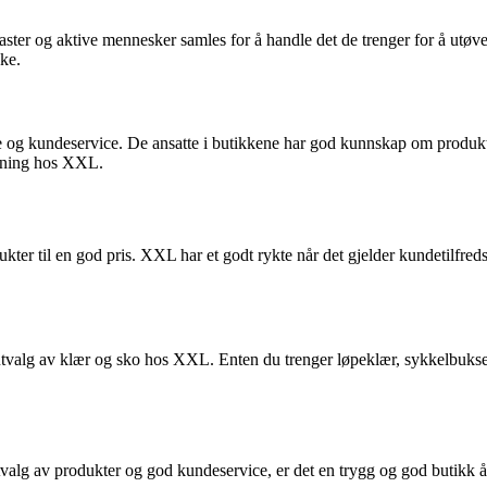
ster og aktive mennesker samles for å handle det de trenger for å utøve si
ske.
 og kundeservice. De ansatte i butikkene har god kunnskap om produktene
ledning hos XXL.
er til en god pris. XXL har et godt rykte når det gjelder kundetilfredsh
ort utvalg av klær og sko hos XXL. Enten du trenger løpeklær, sykkelbuks
valg av produkter og god kundeservice, er det en trygg og god butikk