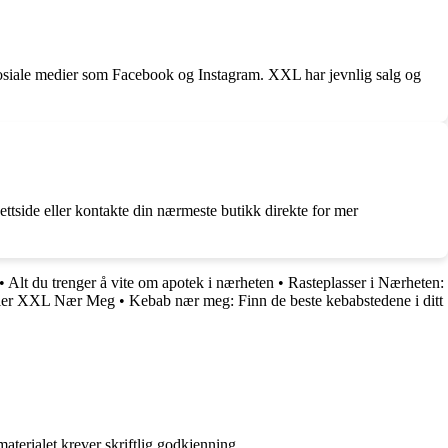
sosiale medier som Facebook og Instagram. XXL har jevnlig salg og
ettside eller kontakte din nærmeste butikk direkte for mer
•
Alt du trenger å vite om apotek i nærheten
•
Rasteplasser i Nærheten:
ller XXL Nær Meg
•
Kebab nær meg: Finn de beste kebabstedene i ditt
aterialet krever skriftlig godkjenning.