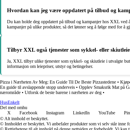
Hvordan kan jeg være oppdatert på tilbud og ka
Du kan holde deg oppdatert på tilbud og kampanjer hos XXL ved å 
kampanjer på ulike produkter, så det lønner seg å følge med for å g
Tilbyr XXL også tjenester som sykkel- eller skiutlei
Ja, XXL tilbyr ulike tjenester som sykkel- og skiutleie i utvalgte b
informasjon om leiepriser, utstyr og betingelser.
Pizza i Nærheten Av Meg: En Guide Til De Beste Pizzastedene
•
Kjøpe
En guide til avslappende stopp underveis
•
Opplev Smaksrik Mat på G
nærområde
•
Utforsk de beste barene i nærheten av deg
•
HusEnkelt
Del med omhu
X
Facebook
Instagram
LinkedIn
YouTube
Pin
© Alt innhold er beskyttet.
© Innholdet er beskyttet. Vi anbefaler produkter som vi selv står inne 
© Rettighetene til alt innhold på denne nettsiden er forbeholdt. Vi ka