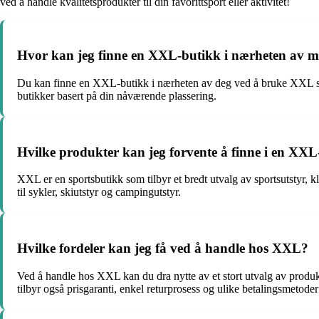
ved å handle kvalitetsprodukter til din favorittsport eller aktivitet!
Hvor kan jeg finne en XXL-butikk i nærheten av 
Du kan finne en XXL-butikk i nærheten av deg ved å bruke XXL sin 
butikker basert på din nåværende plassering.
Hvilke produkter kan jeg forvente å finne i en XX
XXL er en sportsbutikk som tilbyr et bredt utvalg av sportsutstyr, klæ
til sykler, skiutstyr og campingutstyr.
Hvilke fordeler kan jeg få ved å handle hos XXL?
Ved å handle hos XXL kan du dra nytte av et stort utvalg av produkt
tilbyr også prisgaranti, enkel returprosess og ulike betalingsmetode