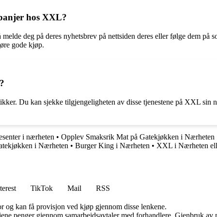
mpanjer hos XXL?
melde deg på deres nyhetsbrev på nettsiden deres eller følge dem på 
jøre gode kjøp.
e?
utikker. Du kan sjekke tilgjengeligheten av disse tjenestene på XXL sin n
senter i nærheten
•
Opplev Smaksrik Mat på Gatekjøkken i Nærheten
atekjøkken i Nærheten
•
Burger King i Nærheten
•
XXL i Nærheten e
terest
TikTok
Mail
RSS
for og kan få provisjon ved kjøp gjennom disse lenkene.
n tjene penger gjennom samarbeidsavtaler med forhandlere. Gjenbruk av m