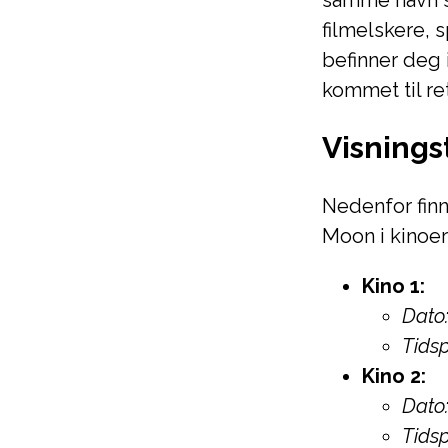
samme navn sk
filmelskere, 
befinner deg 
kommet til ret
Visnings
Nedenfor finne
Moon i kinoer
Kino 1:
Dato
Tidsp
Kino 2:
Dato
Tidsp