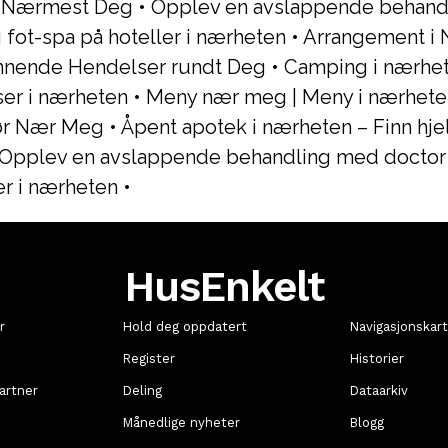
 Nærmest Deg
•
Opplev en avslappende behand
g fot-spa på hoteller i nærheten
•
Arrangement i 
nende Hendelser rundt Deg
•
Camping i nærhe
er i nærheten
•
Meny nær meg | Meny i nærhete
sør Nær Meg
•
Åpent apotek i nærheten – Finn hje
Opplev en avslappende behandling med doctor f
er i nærheten
•
HusEnkelt
r
Hold deg oppdatert
Navigasjonskar
Register
Historier
artner
Deling
Dataarkiv
Månedlige nyheter
Blogg