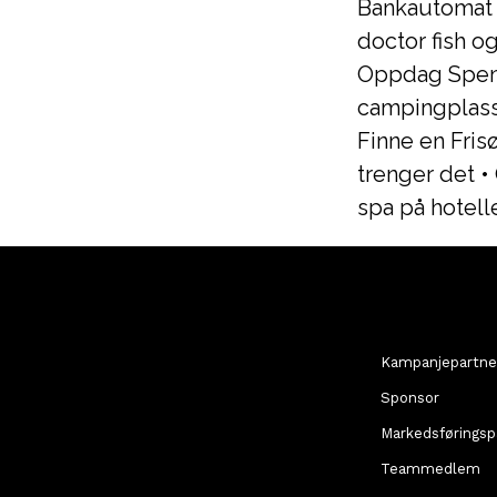
Bankautomat
doctor fish o
Oppdag Spen
campingplass
Finne en Fri
trenger det
•
spa på hotell
Kampanjepartne
Sponsor
Markedsføringsp
Teammedlem