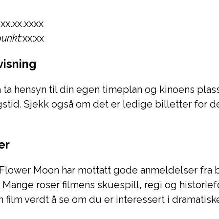
:
xx.xx.xxxx
unkt:
xx:xx
 visning
 å ta hensyn til din egen timeplan og kinoens plas
gstid. Sjekk også om det er ledige billetter for d
er
e Flower Moon har mottatt gode anmeldelser fra b
Mange roser filmens skuespill, regi og historiefo
en film verdt å se om du er interessert i dramatiske