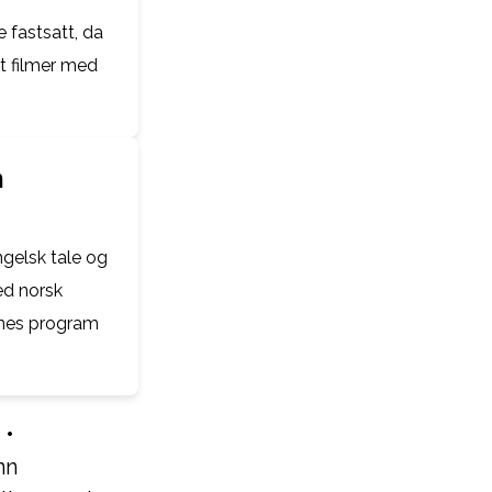
e fastsatt, da
at filmer med
n
ngelsk tale og
ed norsk
enes program
•
nn