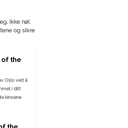
eg. Ikke nøl
tene og sikre
 of the
 av Oslo ved å
mmet i ditt
te kinoene
of the