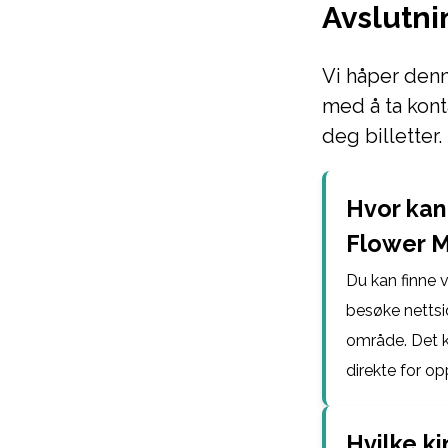
Avslutni
Vi håper denne
med å ta kont
deg billetter.
Hvor kan 
Flower M
Du kan finne v
besøke nettsid
område. Det k
direkte for o
Hvilke ki