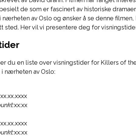
revet av David Grann. Filmen har fanget interes
spesielt de som er fascinert av historiske dramae
i nærheten av Oslo og ønsker å se denne filmen,
t sted. Her vil vi presentere deg for visningstide
tider
r du en liste over visningstider for Killers of t
 i nærheten av Oslo:
:
xx.xx.xxxx
unkt:
xx:xx
:
xx.xx.xxxx
unkt:
xx:xx