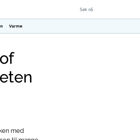
en
Varme
 of
heten
oken med