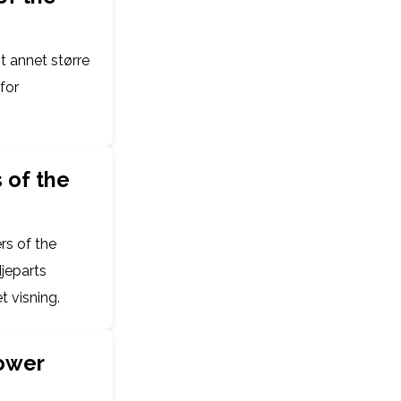
t annet større
for
s of the
ers of the
djeparts
t visning.
lower