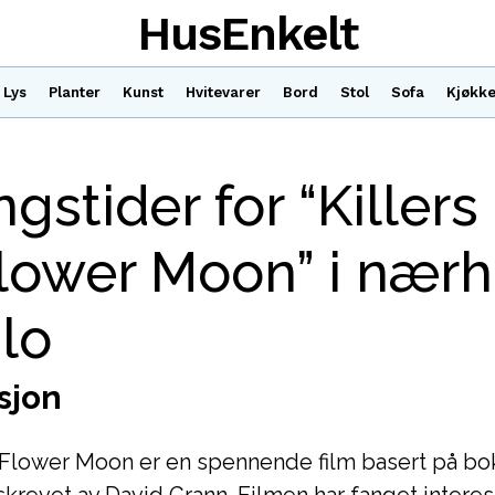
HusEnkelt
Lys
Planter
Kunst
Hvitevarer
Bord
Stol
Sofa
Kjøkk
ngstider for “Killers
lower Moon” i nær
lo
sjon
he Flower Moon er en spennende film basert på b