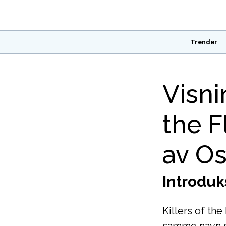
Trender
Visni
the F
av Os
Introduk
Killers of t