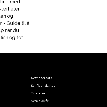
ling med
Nærheten:
ten og
n
•
Guide til å
lp når du
ish og fot-
t
Nettleserdata
Konfidensialitet
Tillatelse
Avtalevilkår