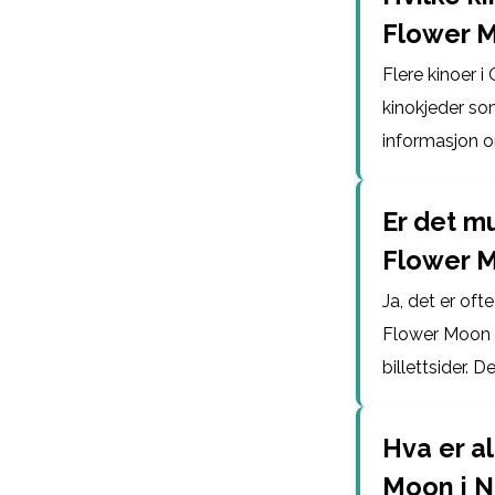
Flower 
Flere kinoer i
kinokjeder so
informasjon om
Er det mu
Flower M
Ja, det er oft
Flower Moon i 
billettsider. D
Hva er al
Moon i 