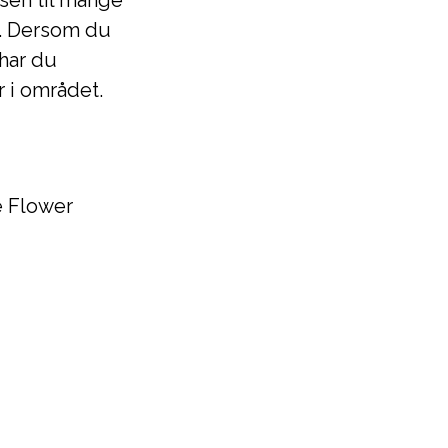
sen til mange
r. Dersom du
 har du
r i området.
he Flower