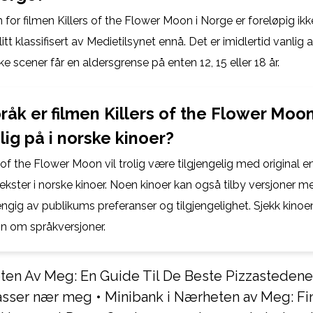
for filmen Killers of the Flower Moon i Norge er foreløpig ikk
litt klassifisert av Medietilsynet ennå. Det er imidlertid vanlig 
rke scener får en aldersgrense på enten 12, 15 eller 18 år.
råk er filmen Killers of the Flower Moo
lig på i norske kinoer?
 of the Flower Moon vil trolig være tilgjengelig med original e
ekster i norske kinoer. Noen kinoer kan også tilby versjoner m
ngig av publikums preferanser og tilgjengelighet. Sjekk kino
on om språkversjoner.
eten Av Meg: En Guide Til De Beste Pizzastedene
asser nær meg
•
Minibank i Nærheten av Meg: Fi