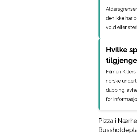
Aldersgrensen 
den ikke har b
vold eller ste
Hvilke sp
tilgjenge
Filmen Killers
norske undert
dubbing, avhe
for informasj
Pizza i Nærh
Bussholdepl