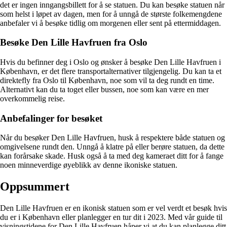
det er ingen inngangsbillett for å se statuen. Du kan besøke statuen når
som helst i løpet av dagen, men for å unngå de største folkemengdene
anbefaler vi å besøke tidlig om morgenen eller sent på ettermiddagen.
Besøke Den Lille Havfruen fra Oslo
Hvis du befinner deg i Oslo og ønsker å besøke Den Lille Havfruen i
København, er det flere transportalternativer tilgjengelig. Du kan ta et
direktefly fra Oslo til København, noe som vil ta deg rundt en time.
Alternativt kan du ta toget eller bussen, noe som kan være en mer
overkommelig reise.
Anbefalinger for besøket
Når du besøker Den Lille Havfruen, husk å respektere både statuen og
omgivelsene rundt den. Unngå å klatre på eller berøre statuen, da dette
kan forårsake skade. Husk også å ta med deg kameraet ditt for å fange
noen minneverdige øyeblikk av denne ikoniske statuen.
Oppsummert
Den Lille Havfruen er en ikonisk statuen som er vel verdt et besøk hvis
du er i København eller planlegger en tur dit i 2023. Med vår guide til
visningstidene for Den Lille Havfruen håper vi at du kan planlegge ditt