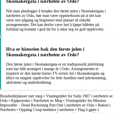
Skomakergata i nærheten av Oslo?
Når man planlegger å besøke den første julen i Skomakergata i
nærheten av Oslo, bør man være oppmerksom på at det kan
være stor pågang og begrenset med plasser til enkelte
arrangementer. Det kan derfor være lurt å kjøpe billetter på
forhånd og komme i god tid for å sikre seg en god opplevelse.
Hva er historien bak den første julen i
Skomakergata i nærheten av Oslo?
Den første julen i Skomakergata er en tradisjonsrik julefeiring
som har blitt arrangert i mange år i Oslo. Arrangementet er
inspirert av den kjente barne-TV-serien Jul i Skomakergata og
tilbyr en magisk opplevelse for hele familien med julestemning,
aktiviteter og underholdning.
Bussholdeplasser nær meg
•
Visningstider for Sulis 1907 i nærheten av
Oslo
•
Kjøpesenter i Nærheten av Meg
•
Visningstider for Mission:
Impossible – Dead Reckoning Part One i nærheten av Oslo
•
Bakeri i
Nærheten
•
Oppdag Coop-butikker i nærheten
•
Ting å gjøre i