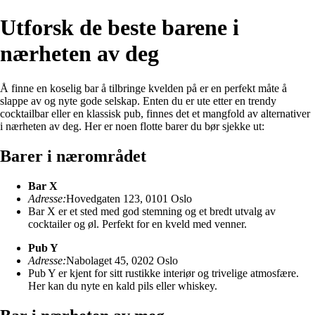
Utforsk de beste barene i
nærheten av deg
Å finne en koselig bar å tilbringe kvelden på er en perfekt måte å
slappe av og nyte gode selskap. Enten du er ute etter en trendy
cocktailbar eller en klassisk pub, finnes det et mangfold av alternativer
i nærheten av deg. Her er noen flotte barer du bør sjekke ut:
Barer i nærområdet
Bar X
Adresse:
Hovedgaten 123, 0101 Oslo
Bar X er et sted med god stemning og et bredt utvalg av
cocktailer og øl. Perfekt for en kveld med venner.
Pub Y
Adresse:
Nabolaget 45, 0202 Oslo
Pub Y er kjent for sitt rustikke interiør og trivelige atmosfære.
Her kan du nyte en kald pils eller whiskey.