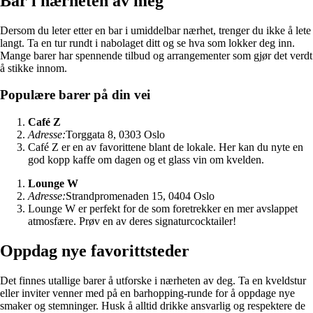
Bar i nærheten av meg
Dersom du leter etter en bar i umiddelbar nærhet, trenger du ikke å lete
langt. Ta en tur rundt i nabolaget ditt og se hva som lokker deg inn.
Mange barer har spennende tilbud og arrangementer som gjør det verdt
å stikke innom.
Populære barer på din vei
Café Z
Adresse:
Torggata 8, 0303 Oslo
Café Z er en av favorittene blant de lokale. Her kan du nyte en
god kopp kaffe om dagen og et glass vin om kvelden.
Lounge W
Adresse:
Strandpromenaden 15, 0404 Oslo
Lounge W er perfekt for de som foretrekker en mer avslappet
atmosfære. Prøv en av deres signaturcocktailer!
Oppdag nye favorittsteder
Det finnes utallige barer å utforske i nærheten av deg. Ta en kveldstur
eller inviter venner med på en barhopping-runde for å oppdage nye
smaker og stemninger. Husk å alltid drikke ansvarlig og respektere de