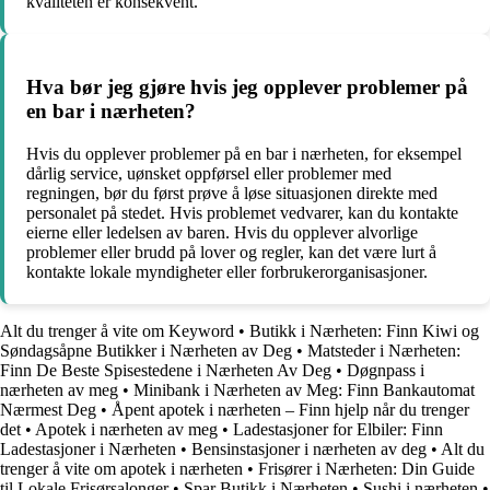
kvaliteten er konsekvent.
Hva bør jeg gjøre hvis jeg opplever problemer på
en bar i nærheten?
Hvis du opplever problemer på en bar i nærheten, for eksempel
dårlig service, uønsket oppførsel eller problemer med
regningen, bør du først prøve å løse situasjonen direkte med
personalet på stedet. Hvis problemet vedvarer, kan du kontakte
eierne eller ledelsen av baren. Hvis du opplever alvorlige
problemer eller brudd på lover og regler, kan det være lurt å
kontakte lokale myndigheter eller forbrukerorganisasjoner.
Alt du trenger å vite om Keyword
•
Butikk i Nærheten: Finn Kiwi og
Søndagsåpne Butikker i Nærheten av Deg
•
Matsteder i Nærheten:
Finn De Beste Spisestedene i Nærheten Av Deg
•
Døgnpass i
nærheten av meg
•
Minibank i Nærheten av Meg: Finn Bankautomat
Nærmest Deg
•
Åpent apotek i nærheten – Finn hjelp når du trenger
det
•
Apotek i nærheten av meg
•
Ladestasjoner for Elbiler: Finn
Ladestasjoner i Nærheten
•
Bensinstasjoner i nærheten av deg
•
Alt du
trenger å vite om apotek i nærheten
•
Frisører i Nærheten: Din Guide
til Lokale Frisørsalonger
•
Spar Butikk i Nærheten
•
Sushi i nærheten
•