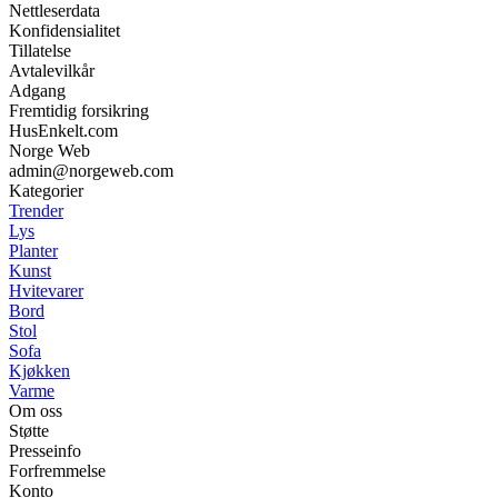
Nettleserdata
Konfidensialitet
Tillatelse
Avtalevilkår
Adgang
Fremtidig forsikring
HusEnkelt.com
Norge Web
admin@norgeweb.com
Kategorier
Trender
Lys
Planter
Kunst
Hvitevarer
Bord
Stol
Sofa
Kjøkken
Varme
Om oss
Støtte
Presseinfo
Forfremmelse
Konto