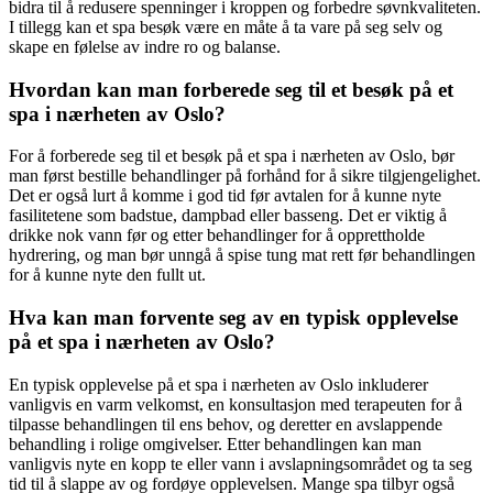
bidra til å redusere spenninger i kroppen og forbedre søvnkvaliteten.
I tillegg kan et spa besøk være en måte å ta vare på seg selv og
skape en følelse av indre ro og balanse.
Hvordan kan man forberede seg til et besøk på et
spa i nærheten av Oslo?
For å forberede seg til et besøk på et spa i nærheten av Oslo, bør
man først bestille behandlinger på forhånd for å sikre tilgjengelighet.
Det er også lurt å komme i god tid før avtalen for å kunne nyte
fasilitetene som badstue, dampbad eller basseng. Det er viktig å
drikke nok vann før og etter behandlinger for å opprettholde
hydrering, og man bør unngå å spise tung mat rett før behandlingen
for å kunne nyte den fullt ut.
Hva kan man forvente seg av en typisk opplevelse
på et spa i nærheten av Oslo?
En typisk opplevelse på et spa i nærheten av Oslo inkluderer
vanligvis en varm velkomst, en konsultasjon med terapeuten for å
tilpasse behandlingen til ens behov, og deretter en avslappende
behandling i rolige omgivelser. Etter behandlingen kan man
vanligvis nyte en kopp te eller vann i avslapningsområdet og ta seg
tid til å slappe av og fordøye opplevelsen. Mange spa tilbyr også