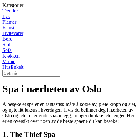
Kategorier
Trender
Lys
Planter
Kunst
Hvitevarer
Bord
Stol
Sofa
Kjøkken
Varme
HusEnkelt
Spa i nærheten av Oslo
Å besøke et spa er en fantastisk måte å koble av, pleie kropp og sjel,
og nyte litt luksus i hverdagen. Hvis du befinner deg i nærheten av
Oslo og leter etter gode spa-anlegg, trenger du ikke lete lenger. Her
er en oversikt over noen av de beste spaene du kan besøke:
1. The Thief Spa