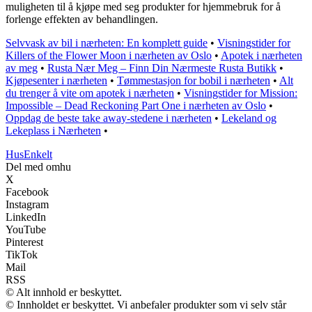
muligheten til å kjøpe med seg produkter for hjemmebruk for å
forlenge effekten av behandlingen.
Selvvask av bil i nærheten: En komplett guide
•
Visningstider for
Killers of the Flower Moon i nærheten av Oslo
•
Apotek i nærheten
av meg
•
Rusta Nær Meg – Finn Din Nærmeste Rusta Butikk
•
Kjøpesenter i nærheten
•
Tømmestasjon for bobil i nærheten
•
Alt
du trenger å vite om apotek i nærheten
•
Visningstider for Mission:
Impossible – Dead Reckoning Part One i nærheten av Oslo
•
Oppdag de beste take away-stedene i nærheten
•
Lekeland og
Lekeplass i Nærheten
•
HusEnkelt
Del med omhu
X
Facebook
Instagram
LinkedIn
YouTube
Pinterest
TikTok
Mail
RSS
© Alt innhold er beskyttet.
© Innholdet er beskyttet. Vi anbefaler produkter som vi selv står