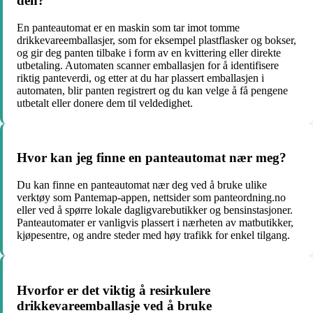
den?
En panteautomat er en maskin som tar imot tomme
drikkevareemballasjer, som for eksempel plastflasker og bokser,
og gir deg panten tilbake i form av en kvittering eller direkte
utbetaling. Automaten scanner emballasjen for å identifisere
riktig panteverdi, og etter at du har plassert emballasjen i
automaten, blir panten registrert og du kan velge å få pengene
utbetalt eller donere dem til veldedighet.
Hvor kan jeg finne en panteautomat nær meg?
Du kan finne en panteautomat nær deg ved å bruke ulike
verktøy som Pantemap-appen, nettsider som panteordning.no
eller ved å spørre lokale dagligvarebutikker og bensinstasjoner.
Panteautomater er vanligvis plassert i nærheten av matbutikker,
kjøpesentre, og andre steder med høy trafikk for enkel tilgang.
Hvorfor er det viktig å resirkulere
drikkevareemballasje ved å bruke