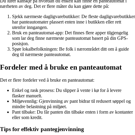
Du lurer kanskje på hvordan du enkelt kan finne en panteautomat i
nærheten av deg. Det er flere måter du kan gjøre dette på:
Sjekk nærmeste dagligvarebutikker: De fleste dagligvarebutikker
har panteautomater plassert enten inne i butikken eller rett
utenfor inngangen.
Bruk en panteautomat-app: Det finnes flere apper tilgjengelig
som lar deg finne nærmeste panteautomat basert på din GPS-
posisjon.
Spør lokalbefolkningen: Be folk i nærområdet ditt om å guide
deg til nærmeste panteautomat.
Fordeler med å bruke en panteautomat
Det er flere fordeler ved å bruke en panteautomat:
Enkel og rask prosess: Du slipper å vente i kø for å levere
flasker manuelt.
Miljøvennlig: Gjenvinning av pant bidrar til redusert søppel og
mindre belastning på miljøet.
Pant tilbake: Du får panten din tilbake enten i form av kontanter
eller som kredit.
Tips for effektiv pantegjenvinning