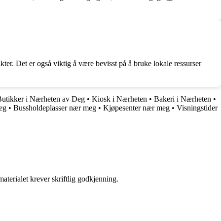
ukter. Det er også viktig å være bevisst på å bruke lokale ressurser
Butikker i Nærheten av Deg
•
Kiosk i Nærheten
•
Bakeri i Nærheten
•
eg
•
Bussholdeplasser nær meg
•
Kjøpesenter nær meg
•
Visningstider
aterialet krever skriftlig godkjenning.