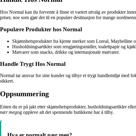
Hos Normal kan du forvente å finne et variert utvalg av produkter innen
priser, noe som gjør det til en populær destinasjon for mange nordmenn
Populære Produkter hos Normal
Skjønnhetsprodukter fra kjente merker som Loreal, Maybelline o
Husholdningsartikler som rengjøringsmidler, toalettpapir og kjøk
Matvarer som snacks, drikke og internasjonale matvarer.
Handle Trygt Hos Normal
Normal tar ansvar for sine kunder og tilbyr et trygt handlemiljø med f
sikkert.
Oppsummering
Enten du er på jakt etter skjønnhetsprodukter, husholdningsartikler eller
nær meg
og oppleve alt det spennende butikkene har å tilby.
Hva er normalt nær meg?