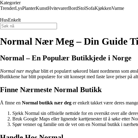
Kategorier
Trender
Lys
Planter
Kunst
Hvitevarer
Bord
Stol
Sofa
Kjøkken
Varme
HusEnkelt
Normal Nær Meg – Din Guide T
Normal – En Populær Butikkjede i Norge
Normal nær meg
har blitt et populært søkeord blant nordmenn som ønsk
Butikkene har blitt populære for sitt konsept med faste lave priser på al
Finne Nærmeste Normal Butikk
Å finne en
Normal butikk nær deg
er enkelt takket være deres mange
Sjekk Normal sin offisielle nettside for en oversikt over alle dere
Bruk Google Maps eller lignende karttjenester til å søke etter No
Spør venner og familie om de vet om en Normal butikk i nærhet
Handle Hos Normal