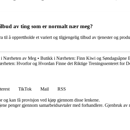
tilbud av ting som er normalt nær meg?
a til å opprettholde et variert og tilgjengelig tilbud av tjenester og prod
 i Nærheten av Meg
•
Butikk i Nærheten: Finn Kiwi og Søndagsåpne 
Nærheten: Hvorfor og Hvordan Finne det Riktige Treningssenteret for D
terest
TikTok
Mail
RSS
for og kan få provisjon ved kjøp gjennom disse lenkene.
n tjene penger gjennom samarbeidsavtaler med forhandlere. Gjenbruk av m