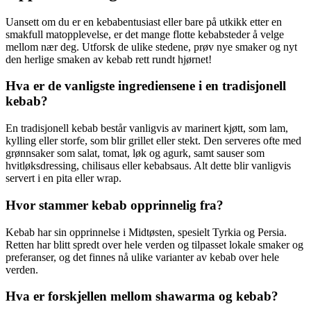
Uansett om du er en kebabentusiast eller bare på utkikk etter en
smakfull matopplevelse, er det mange flotte kebabsteder å velge
mellom nær deg. Utforsk de ulike stedene, prøv nye smaker og nyt
den herlige smaken av kebab rett rundt hjørnet!
Hva er de vanligste ingrediensene i en tradisjonell
kebab?
En tradisjonell kebab består vanligvis av marinert kjøtt, som lam,
kylling eller storfe, som blir grillet eller stekt. Den serveres ofte med
grønnsaker som salat, tomat, løk og agurk, samt sauser som
hvitløksdressing, chilisaus eller kebabsaus. Alt dette blir vanligvis
servert i en pita eller wrap.
Hvor stammer kebab opprinnelig fra?
Kebab har sin opprinnelse i Midtøsten, spesielt Tyrkia og Persia.
Retten har blitt spredt over hele verden og tilpasset lokale smaker og
preferanser, og det finnes nå ulike varianter av kebab over hele
verden.
Hva er forskjellen mellom shawarma og kebab?