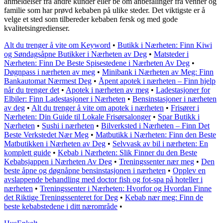
anmeldelser fra andre kunder eller be om anbefalinger fra venner og
familie som har prøvd kebaben på ulike steder. Det viktigste er å
velge et sted som tilbereder kebaben fersk og med gode
kvalitetsingredienser.
Alt du trenger å vite om Keyword
•
Butikk i Nærheten: Finn Kiwi
og Søndagsåpne Butikker i Nærheten av Deg
•
Matsteder i
Nærheten: Finn De Beste Spisestedene i Nærheten Av Deg
•
Døgnpass i nærheten av meg
•
Minibank i Nærheten av Meg: Finn
Bankautomat Nærmest Deg
•
Åpent apotek i nærheten – Finn hjelp
når du trenger det
•
Apotek i nærheten av meg
•
Ladestasjoner for
Elbiler: Finn Ladestasjoner i Nærheten
•
Bensinstasjoner i nærheten
av deg
•
Alt du trenger å vite om apotek i nærheten
•
Frisører i
Nærheten: Din Guide til Lokale Frisørsalonger
•
Spar Butikk i
Nærheten
•
Sushi i nærheten
•
Bilverksted i Nærheten – Finn Det
Beste Verkstedet Nær Meg
•
Matbutikk i Nærheten: Finn den Beste
Matbutikken i Nærheten av Deg
•
Selvvask av bil i nærheten: En
komplett guide
•
Kebab i Nærheten: Slik Finner du den Beste
Kebabsjappen i Nærheten Av Deg
•
Treningssenter nær meg
•
Den
beste åpne og døgnåpne bensinstasjonen i nærheten
•
Opplev en
avslappende behandling med doctor fish og fot-spa på hoteller i
nærheten
•
Treningssenter i Nærheten: Hvorfor og Hvordan Finne
det Riktige Treningssenteret for Deg
•
Kebab nær meg: Finn de
beste kebabstedene i ditt nærområde
•