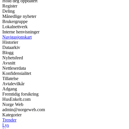
Hold deg oppdatert
Register
Deling
Månedlige nyheter
Brukergruppe
Lokalnettverk
Interne henvisninger
Navigasjonskart
Historier
Dataarkiv
Blogg
Nyhetsfeed
Avsnitt
Nettleserdata
Konfidensialitet
Tillatelse
Avtalevilkår
Adgang
Fremtidig forsikring
HusEnkelt.com
Norge Web
admin@norgeweb.com
Kategorier
Trender
Lys