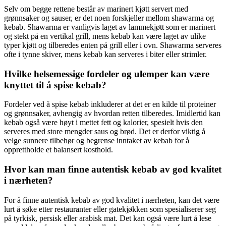
Selv om begge rettene består av marinert kjøtt servert med
grønnsaker og sauser, er det noen forskjeller mellom shawarma og
kebab. Shawarma er vanligvis laget av lammekjøtt som er marinert
og stekt på en vertikal grill, mens kebab kan være laget av ulike
typer kjøtt og tilberedes enten på grill eller i ovn. Shawarma serveres
ofte i tynne skiver, mens kebab kan serveres i biter eller strimler.
Hvilke helsemessige fordeler og ulemper kan være
knyttet til å spise kebab?
Fordeler ved å spise kebab inkluderer at det er en kilde til proteiner
og grønnsaker, avhengig av hvordan retten tilberedes. Imidlertid kan
kebab også være høyt i mettet fett og kalorier, spesielt hvis den
serveres med store mengder saus og brød. Det er derfor viktig å
velge sunnere tilbehør og begrense inntaket av kebab for å
opprettholde et balansert kosthold.
Hvor kan man finne autentisk kebab av god kvalitet
i nærheten?
For å finne autentisk kebab av god kvalitet i nærheten, kan det være
lurt å søke etter restauranter eller gatekjøkken som spesialiserer seg
på tyrkisk, persisk eller arabisk mat. Det kan også være lurt å lese