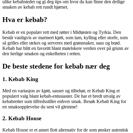
ulike kebabsteder og gi deg tips om hvor du kan finne den deilige
smaken av kebab rett rundt hjørnet.
Hva er kebab?
Kebab er en populær rett med røtter i Midtøsten og Tyrkia. Den
består vanligvis av marinert kjøtt, som lam, kylling eller storfe, som
så grilles eller stekes og serveres med grønnsaker, saus og brød.
Kebab har blitt en favoritt blant matelskere verden over på grunn av
den herlige smaken og enkelheten i retten.
De beste stedene for kebab nær deg
1. Kebab King
Med en variasjon av kjøtt, sauser og tilbehør, er Kebab King et
populært valg blant kebab-entusiaster. De har et bredt utvalg av
kebabretter som tilfredsstiller enhver smak. Besøk Kebab King for
en smaksopplevelse du sent vil glemme!
2. Kebab House
Kebab House er et annet flott alternativ for de som ønsker autentisk