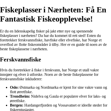
Fiskeplasser i Nærheten: Få En
Fantastisk Fiskeopplevelse!
Er du en lidenskapelig fisker på jakt etter nye og spennende
fiskeplasser i nærheten? Da har du kommet til rett sted! Enten du
foretrekker ferskvannsfiske, havfiske eller elvefiske, har Norge et
overflod av flotte fiskeområder å tilby. Her er en guide til noen av de
beste fiskeplassene i nærheten.
Ferskvannsfiske
Hvis du foretrekker å fiske i ferskvann, har Norge et utall vakre
innsjøer og elver å utforske. Noen av de beste fiskeplassene for
ferskvannsfiske inkluderer:
Oslo:
Østmarka og Nordmarka er kjent for sine vakre vann og
flott ørretfiske.
Trondheim:
Nidelva og Gaula er populære elver for laks- og
ørretfiske.
Bergen:
Hardangerfjorden og Vossavatnet er ideelle steder for
fiskeentusiaster.