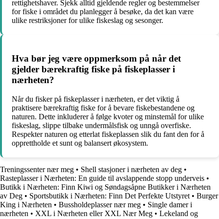
rettighetshaver. Sjekk alltid gjeldende regler og bestemmelser
for fiske i området du planlegger å besøke, da det kan være
ulike restriksjoner for ulike fiskeslag og sesonger.
Hva bør jeg være oppmerksom på når det
gjelder bærekraftig fiske på fiskeplasser i
nærheten?
Når du fisker på fiskeplasser i nærheten, er det viktig å
praktisere bærekraftig fiske for å bevare fiskebestandene og
naturen. Dette inkluderer å følge kvoter og minstemål for ulike
fiskeslag, slippe tilbake undermålsfisk og unngå overfiske.
Respekter naturen og etterlat fiskeplassen slik du fant den for å
opprettholde et sunt og balansert økosystem.
Treningssenter nær meg
•
Shell stasjoner i nærheten av deg
•
Rasteplasser i Nærheten: En guide til avslappende stopp underveis
•
Butikk i Nærheten: Finn Kiwi og Søndagsåpne Butikker i Nærheten
av Deg
•
Sportsbutikk i Nærheten: Finn Det Perfekte Utstyret
•
Burger
King i Nærheten
•
Bussholdeplasser nær meg
•
Single damer i
nærheten
•
XXL i Nærheten eller XXL Nær Meg
•
Lekeland og