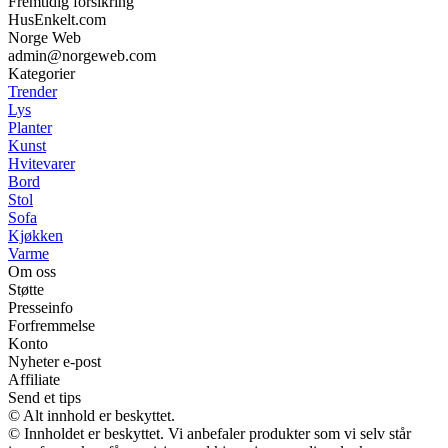
Fremtidig forsikring
HusEnkelt.com
Norge Web
admin@norgeweb.com
Kategorier
Trender
Lys
Planter
Kunst
Hvitevarer
Bord
Stol
Sofa
Kjøkken
Varme
Om oss
Støtte
Presseinfo
Forfremmelse
Konto
Nyheter e-post
Affiliate
Send et tips
© Alt innhold er beskyttet.
© Innholdet er beskyttet. Vi anbefaler produkter som vi selv står