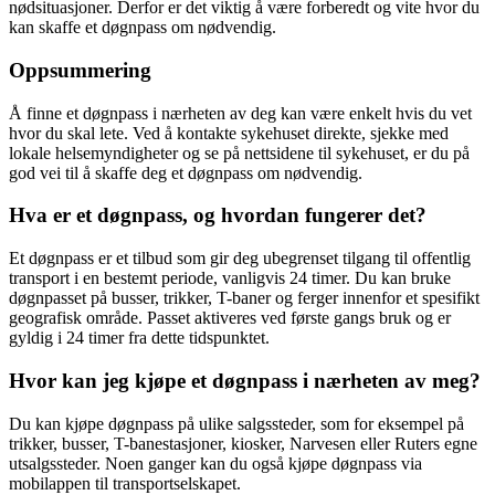
nødsituasjoner. Derfor er det viktig å være forberedt og vite hvor du
kan skaffe et døgnpass om nødvendig.
Oppsummering
Å finne et døgnpass i nærheten av deg kan være enkelt hvis du vet
hvor du skal lete. Ved å kontakte sykehuset direkte, sjekke med
lokale helsemyndigheter og se på nettsidene til sykehuset, er du på
god vei til å skaffe deg et døgnpass om nødvendig.
Hva er et døgnpass, og hvordan fungerer det?
Et døgnpass er et tilbud som gir deg ubegrenset tilgang til offentlig
transport i en bestemt periode, vanligvis 24 timer. Du kan bruke
døgnpasset på busser, trikker, T-baner og ferger innenfor et spesifikt
geografisk område. Passet aktiveres ved første gangs bruk og er
gyldig i 24 timer fra dette tidspunktet.
Hvor kan jeg kjøpe et døgnpass i nærheten av meg?
Du kan kjøpe døgnpass på ulike salgssteder, som for eksempel på
trikker, busser, T-banestasjoner, kiosker, Narvesen eller Ruters egne
utsalgssteder. Noen ganger kan du også kjøpe døgnpass via
mobilappen til transportselskapet.