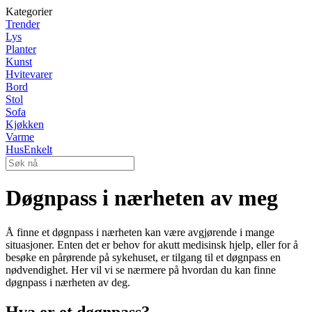
Kategorier
Trender
Lys
Planter
Kunst
Hvitevarer
Bord
Stol
Sofa
Kjøkken
Varme
HusEnkelt
Døgnpass i nærheten av meg
Å finne et døgnpass i nærheten kan være avgjørende i mange
situasjoner. Enten det er behov for akutt medisinsk hjelp, eller for å
besøke en pårørende på sykehuset, er tilgang til et døgnpass en
nødvendighet. Her vil vi se nærmere på hvordan du kan finne
døgnpass i nærheten av deg.
Hva er et døgnpass?