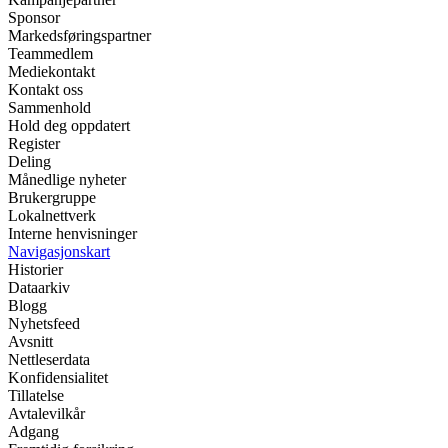
Sponsor
Markedsføringspartner
Teammedlem
Mediekontakt
Kontakt oss
Sammenhold
Hold deg oppdatert
Register
Deling
Månedlige nyheter
Brukergruppe
Lokalnettverk
Interne henvisninger
Navigasjonskart
Historier
Dataarkiv
Blogg
Nyhetsfeed
Avsnitt
Nettleserdata
Konfidensialitet
Tillatelse
Avtalevilkår
Adgang