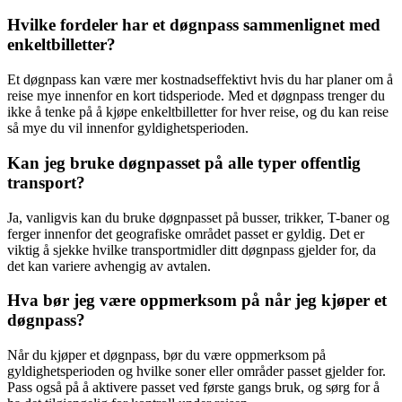
Hvilke fordeler har et døgnpass sammenlignet med
enkeltbilletter?
Et døgnpass kan være mer kostnadseffektivt hvis du har planer om å
reise mye innenfor en kort tidsperiode. Med et døgnpass trenger du
ikke å tenke på å kjøpe enkeltbilletter for hver reise, og du kan reise
så mye du vil innenfor gyldighetsperioden.
Kan jeg bruke døgnpasset på alle typer offentlig
transport?
Ja, vanligvis kan du bruke døgnpasset på busser, trikker, T-baner og
ferger innenfor det geografiske området passet er gyldig. Det er
viktig å sjekke hvilke transportmidler ditt døgnpass gjelder for, da
det kan variere avhengig av avtalen.
Hva bør jeg være oppmerksom på når jeg kjøper et
døgnpass?
Når du kjøper et døgnpass, bør du være oppmerksom på
gyldighetsperioden og hvilke soner eller områder passet gjelder for.
Pass også på å aktivere passet ved første gangs bruk, og sørg for å