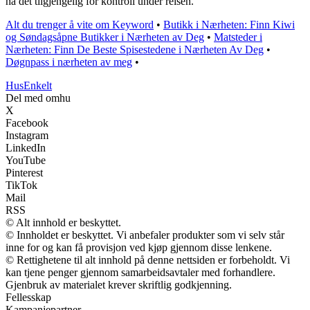
ha det tilgjengelig for kontroll under reisen.
Alt du trenger å vite om Keyword
•
Butikk i Nærheten: Finn Kiwi
og Søndagsåpne Butikker i Nærheten av Deg
•
Matsteder i
Nærheten: Finn De Beste Spisestedene i Nærheten Av Deg
•
Døgnpass i nærheten av meg
•
HusEnkelt
Del med omhu
X
Facebook
Instagram
LinkedIn
YouTube
Pinterest
TikTok
Mail
RSS
© Alt innhold er beskyttet.
© Innholdet er beskyttet. Vi anbefaler produkter som vi selv står
inne for og kan få provisjon ved kjøp gjennom disse lenkene.
© Rettighetene til alt innhold på denne nettsiden er forbeholdt. Vi
kan tjene penger gjennom samarbeidsavtaler med forhandlere.
Gjenbruk av materialet krever skriftlig godkjenning.
Fellesskap
Kampanjepartner