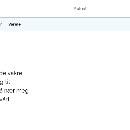
en
Varme
 de vakre
 til
 så nær meg
vårt.