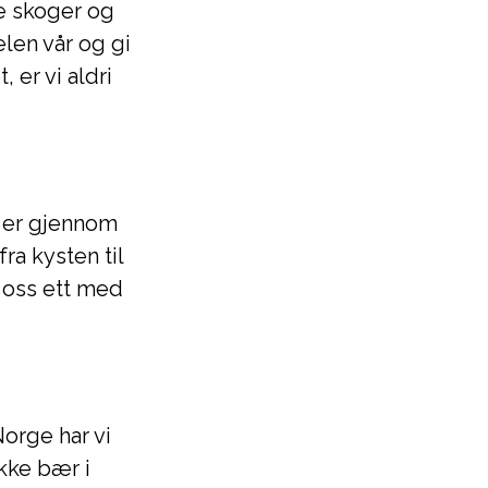
ge skoger og
elen vår og gi
 er vi aldri
e er gjennom
fra kysten til
le oss ett med
Norge har vi
ukke bær i