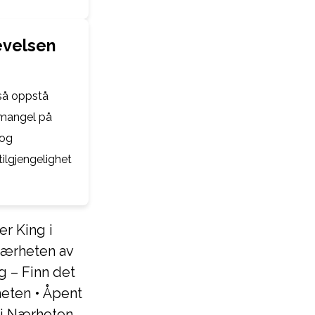
evelsen
gså oppstå
 mangel på
 og
tilgjengelighet
r King i
Nærheten av
 – Finn det
heten
•
Åpent
 i Nærheten