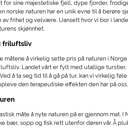
t for sine majestetiske fjell, dype fjorder, frodi
en norske naturen har en unik evne til å berøre sj
 av frihet og velvære. Uansett hvor vi bor i landet,
turens skjønnhet.
friluftsliv
e måtene å virkelig sette pris på naturen i Norg
luftsliv. Landet vårt er fylt med utallige turstier, 
Ved å ta seg tid til å gå på tur, kan vi virkelig fø
pleve den terapeutiske effekten den har på oss.
turen
astisk måte å nyte naturen på er gjennom mat. I 
iske bær, sopp og fisk rett utenfor døren vår. Å pl