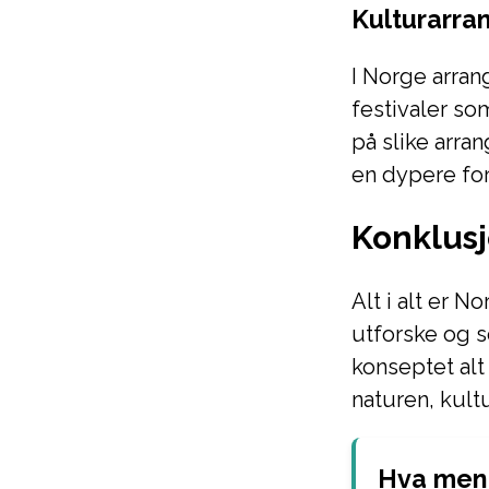
Kulturarra
I Norge arran
festivaler som
på slike arra
en dypere for
Konklus
Alt i alt er N
utforske og s
konseptet alt
naturen, kult
Hva mene