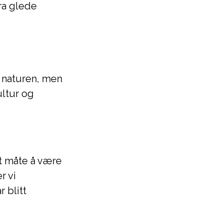
tra glede
m naturen, men
ultur og
tt måte å være
r vi
 blitt