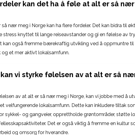
rdeler kan det ha å føle at alt er så nær
er så nær meg i Norge kan ha flere fordeler. Det kan bidra til økt
 stress knyttet til lange reiseavstander og gi en følelse av t
Det kan også fremme bærekraftig utvikling ved å oppmuntre til 
k og et mer aktivt lokalsamfunn.
an vi styrke følelsen av at alt er så næ
ølelsen av at alt er så nær meg i Norge, kan vi jobbe med å ut
et velfungerende lokalsamfunn. Dette kan inkludere tiltak so
for sykkel- og gangveier, opprettholde grøntområder, støtte lo
ellesskapsaktiviteter. Det er også viktig å fremme en kultur 
rbeid og omsorg for hverandre.