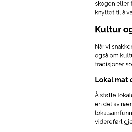
skogen eller 
knyttet til å 
Kultur o
Når vi snakke
også om kultu
tradisjoner so
Lokal mat 
Å støtte loka
en del av nær
lokalsamfunne
videreført gj