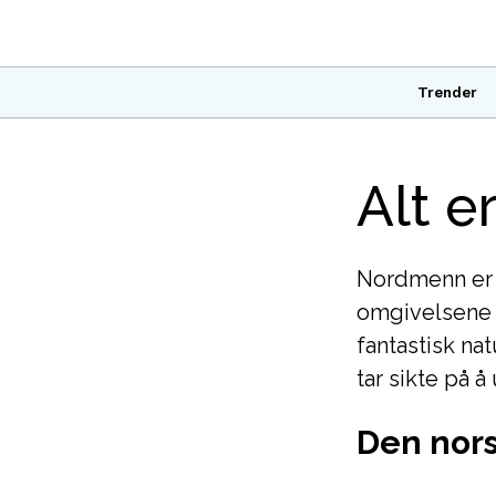
Trender
Alt e
Nordmenn er v
omgivelsene ru
fantastisk na
tar sikte på å
Den nor