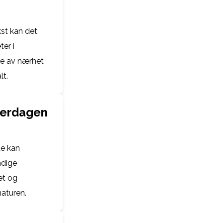
kst kan det
ter i
se av nærhet
lt.
hverdagen
te kan
ndige
et og
naturen.