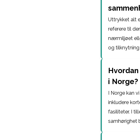
sammen
Uttrykket alt 
referere til d
nærmiljøet el
og tilknytning
Hvordan 
i Norge?
I Norge kan v
inkludere kort
fasiliteter. I
samhørighet b