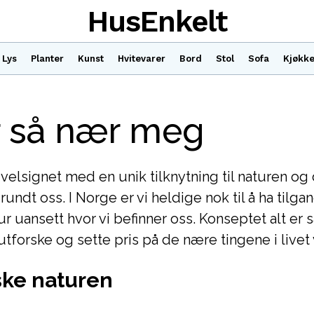
HusEnkelt
Lys
Planter
Kunst
Hvitevarer
Bord
Stol
Sofa
Kjøkk
r så nær meg
elsignet med en unik tilknytning til naturen og
ndt oss. I Norge er vi heldige nok til å ha tilgang
tur uansett hvor vi befinner oss. Konseptet alt er
 utforske og sette pris på de nære tingene i livet 
ske naturen