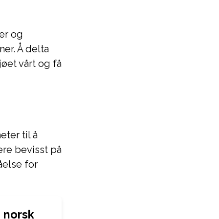
er og
ner. Å delta
øet vårt og få
ter til å
ære bevisst på
åelse for
 norsk