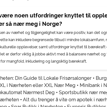
være noen utfordringer knyttet til oppl
 er så nær meg i Norge?
sen av nærhet og tilgjengelighet kan være positiv, kan det o
 Dette kan inkludere begrensede tilbud i mindre lokalsamfunn,
lturelle opplevelser, samt utfordringer knyttet til bærekraft
et er derfor viktig å jobbe aktivt med å balansere nærhet og 
or mangfold, inkludering og langsiktig bærekraft.
rheten: Din Guide til Lokale Frisørsalonger
•
Burge
XL i Nærheten eller XXL Nær Meg
•
Minibank i 
ankautomat Nærmest Deg
•
Sportsbutikk nær meg
 nærheten
•
Alt du trenger å vite om apotek i nær
meg
•
Spar Butikk i Nærheten
•
Europris Butikker