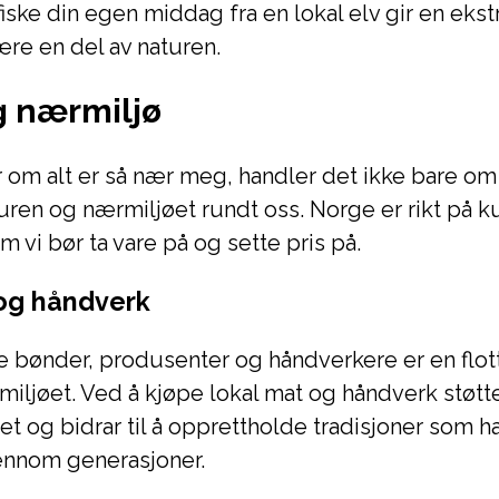
fiske din egen middag fra en lokal elv gir en eks
være en del av naturen.
g nærmiljø
r om alt er så nær meg, handler det ikke bare o
ren og nærmiljøet rundt oss. Norge er rikt på k
m vi bør ta vare på og sette pris på.
og håndverk
le bønder, produsenter og håndverkere er en flo
miljøet. Ved å kjøpe lokal mat og håndverk støtte
t og bidrar til å opprettholde tradisjoner som har
ennom generasjoner.