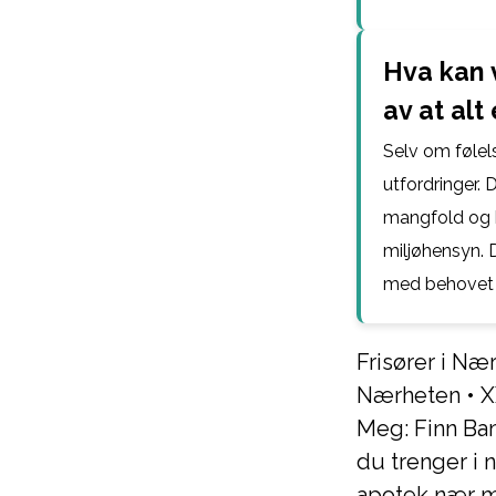
Hva kan 
av at alt
Selv om følel
utfordringer.
mangfold og ku
miljøhensyn. D
med behovet f
Frisører i Næ
Nærheten
•
X
Meg: Finn B
du trenger i
apotek nær 