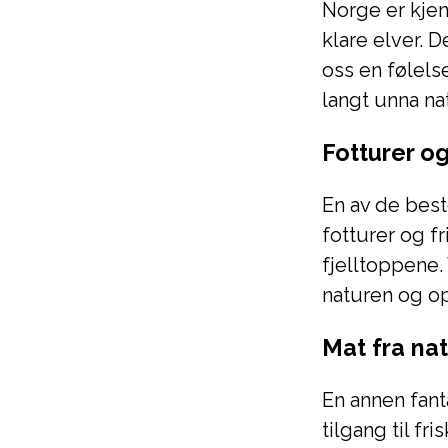
Norge er kjen
klare elver. D
oss en følelse
langt unna na
Fotturer og 
En av de best
fotturer og fri
fjelltoppene. 
naturen og op
Mat fra na
En annen fant
tilgang til fr