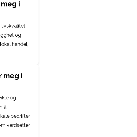
 meg i
 livskvalitet
rygghet og
lokal handel,
r meg i
vikle og
m å
kale bedrifter
som verdsetter