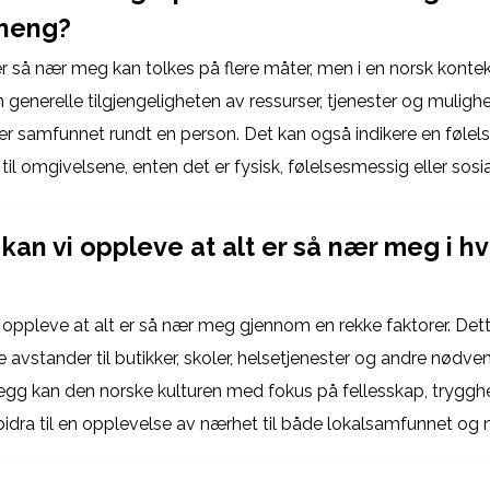
heng?
er så nær meg kan tolkes på flere måter, men i en norsk konte
en generelle tilgjengeligheten av ressurser, tjenester og mulighe
ler samfunnet rundt en person. Det kan også indikere en følel
 til omgivelsene, enten det er fysisk, følelsesmessig eller sosia
kan vi oppleve at alt er så nær meg i 
i oppleve at alt er så nær meg gjennom en rekke faktorer. Det
e avstander til butikker, skoler, helsetjenester og andre nødve
 tillegg kan den norske kulturen med fokus på fellesskap, tryggh
idra til en opplevelse av nærhet til både lokalsamfunnet og 