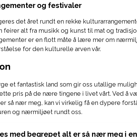
ngementer og festivaler
geres det året rundt en rekke kulturarrangement
 feirer alt fra musikk og kunst til mat og tradisjo
ngementer er en flott måte å lære mer om nærmilj
ståelse for den kulturelle arven vår.
jon
orge et fantastisk land som gir oss utallige mulighe
ette pris på de nære tingene i livet vårt. Ved å v
 er så nær meg, kan vi virkelig få en dypere forst
uren og nærmiljøet rundt oss.
s med begrepet alt er så nær meg i en